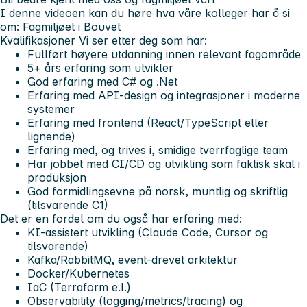
I denne videoen kan du høre hva våre kolleger har å si
om: Fagmiljøet i Bouvet
Kvalifikasjoner
Vi ser etter deg som har:
Fullført høyere utdanning innen relevant fagområde
5+ års erfaring som utvikler
God erfaring med C# og .Net
Erfaring med API-design og integrasjoner i moderne
systemer
Erfaring med frontend (React/TypeScript eller
lignende)
Erfaring med, og trives i, smidige tverrfaglige team
Har jobbet med CI/CD og utvikling som faktisk skal i
produksjon
God formidlingsevne på norsk, muntlig og skriftlig
(tilsvarende C1)
Det er en fordel om du også har erfaring med:
KI-assistert utvikling (Claude Code, Cursor og
tilsvarende)
Kafka/RabbitMQ, event-drevet arkitektur
Docker/Kubernetes
IaC (Terraform e.l.)
Observability (logging/metrics/tracing) og