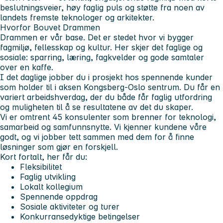
beslutningsveier, høy faglig puls og støtte fra noen av
landets fremste teknologer og arkitekter.
Hvorfor Bouvet Drammen
Drammen
er vår base. Det er stedet hvor vi bygger
fagmiljø, fellesskap og kultur. Her skjer det faglige og
sosiale: sparring, læring, fagkvelder og gode samtaler
over en kaffe.
I det daglige jobber du i prosjekt hos spennende kunder
som holder til i aksen
Kongsberg-Oslo sentrum
. Du får en
variert arbeidshverdag, der du både får faglig utfordring
og muligheten til å se resultatene av det du skaper.
Vi er omtrent 45 konsulenter som brenner for teknologi,
samarbeid og samfunnsnytte. Vi kjenner kundene våre
godt, og vi jobber tett sammen med dem for å finne
løsninger som gjør en forskjell.
Kort fortalt, her får du:
Fleksibilitet
Faglig utvikling
Lokalt kollegium
Spennende oppdrag
Sosiale aktiviteter og turer
Konkurransedyktige betingelser