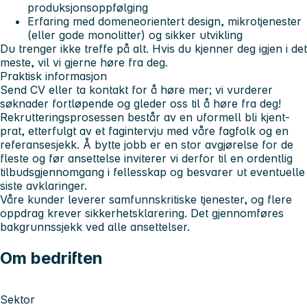
produksjonsoppfølging
Erfaring med domeneorientert design, mikrotjenester
(eller gode monolitter) og sikker utvikling
Du trenger ikke treffe på alt. Hvis du kjenner deg igjen i det
meste, vil vi gjerne høre fra deg.
Praktisk informasjon
Send CV eller ta kontakt for å høre mer; vi vurderer
søknader fortløpende og gleder oss til å høre fra deg!
Rekrutteringsprosessen består av en uformell bli kjent-
prat, etterfulgt av et fagintervju med våre fagfolk og en
referansesjekk. Å bytte jobb er en stor avgjørelse for de
fleste og før ansettelse inviterer vi derfor til en ordentlig
tilbudsgjennomgang i fellesskap og besvarer ut eventuelle
siste avklaringer.
Våre kunder leverer samfunnskritiske tjenester, og flere
oppdrag krever sikkerhetsklarering. Det gjennomføres
bakgrunnssjekk ved alle ansettelser.
Om bedriften
Sektor