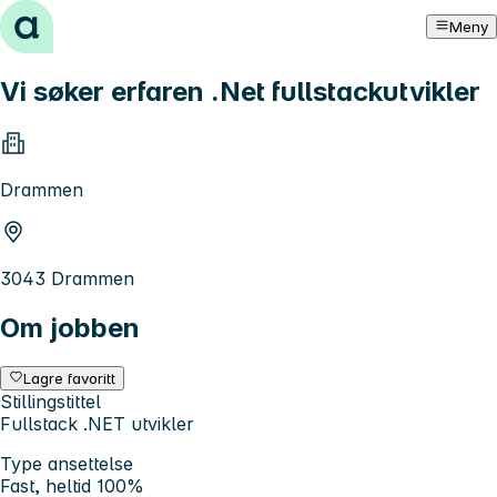
Hopp til innhold
Meny
Vi søker erfaren .Net fullstackutvikler
Drammen
3043 Drammen
Om jobben
Lagre favoritt
Stillingstittel
Fullstack .NET utvikler
Type ansettelse
Fast, heltid 100%