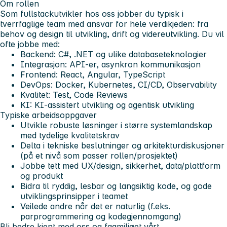
Om rollen
Som fullstackutvikler hos oss jobber du typisk i
tverrfaglige team med ansvar for hele verdikjeden: fra
behov og design til utvikling, drift og videreutvikling. Du vil
ofte jobbe med:
Backend: C#, .NET og ulike databaseteknologier
Integrasjon: API-er, asynkron kommunikasjon
Frontend: React, Angular, TypeScript
DevOps: Docker, Kubernetes, CI/CD, Observability
Kvalitet: Test, Code Reviews
KI: KI-assistert utvikling og agentisk utvikling
Typiske arbeidsoppgaver
Utvikle robuste løsninger i større systemlandskap
med tydelige kvalitetskrav
Delta i tekniske beslutninger og arkitekturdiskusjoner
(på et nivå som passer rollen/prosjektet)
Jobbe tett med UX/design, sikkerhet, data/plattform
og produkt
Bidra til ryddig, lesbar og langsiktig kode, og gode
utviklingsprinsipper i teamet
Veilede andre når det er naturlig (f.eks.
parprogrammering og kodegjennomgang)
Bli bedre kjent med oss og fagmiljøet vårt