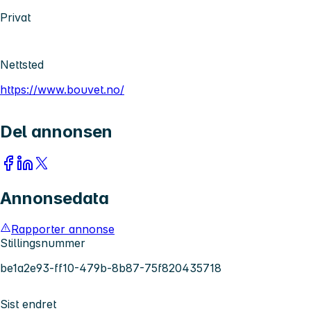
Privat
Nettsted
https://www.bouvet.no/
Del annonsen
Annonsedata
Rapporter annonse
Stillingsnummer
be1a2e93-ff10-479b-8b87-75f820435718
Sist endret