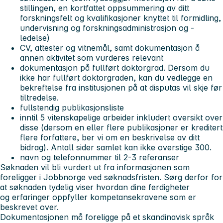
stillingen, en kortfattet oppsummering av ditt
forskningsfelt og kvalifikasjoner knyttet til formidling,
undervisning og forskningsadministrasjon og -
ledelse)
CV, attester og vitnemål, samt dokumentasjon å
annen aktivitet som vurderes relevant
dokumentasjon på fullført doktorgrad. Dersom du
ikke har fullført doktorgraden, kan du vedlegge en
bekreftelse fra institusjonen på at disputas vil skje før
tiltredelse.
fullstendig publikasjonsliste
inntil 5 vitenskapelige arbeider inkludert oversikt over
disse (dersom en eller flere publikasjoner er kreditert
flere forfattere, ber vi om en beskrivelse av ditt
bidrag). Antall sider samlet kan ikke overstige 300.
navn og telefonnummer til 2-3 referanser
Søknaden vil bli vurdert ut fra informasjonen som
foreligger i Jobbnorge ved søknadsfristen. Sørg derfor for
at søknaden tydelig viser hvordan dine ferdigheter
og erfaringer oppfyller kompetansekravene som er
beskrevet over.
Dokumentasjonen må foreligge på et skandinavisk språk