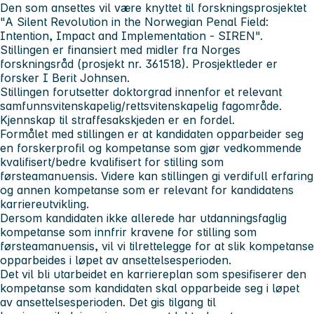
Den som ansettes vil være knyttet til forskningsprosjektet
"A Silent Revolution in the Norwegian Penal Field:
Intention, Impact and Implementation - SIREN".
Stillingen er finansiert med midler fra Norges
forskningsråd (prosjekt nr. 361518). Prosjektleder er
forsker I Berit Johnsen.
Stillingen forutsetter doktorgrad innenfor et relevant
samfunnsvitenskapelig/rettsvitenskapelig fagområde.
Kjennskap til straffesakskjeden er en fordel.
Formålet med stillingen er at kandidaten opparbeider seg
en forskerprofil og kompetanse som gjør vedkommende
kvalifisert/bedre kvalifisert for stilling som
førsteamanuensis. Videre kan stillingen gi verdifull erfaring
og annen kompetanse som er relevant for kandidatens
karriereutvikling.
Dersom kandidaten ikke allerede har utdanningsfaglig
kompetanse som innfrir kravene for stilling som
førsteamanuensis, vil vi tilrettelegge for at slik kompetanse
opparbeides i løpet av ansettelsesperioden.
Det vil bli utarbeidet en karriereplan som spesifiserer den
kompetanse som kandidaten skal opparbeide seg i løpet
av ansettelsesperioden. Det gis tilgang til