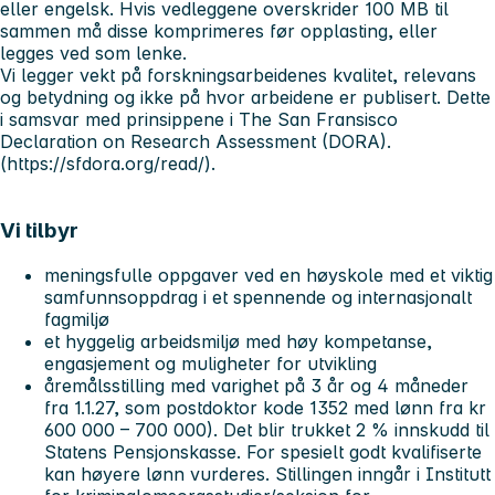
eller engelsk. Hvis vedleggene overskrider 100 MB til
sammen må disse komprimeres før opplasting, eller
legges ved som lenke.
Vi legger vekt på forskningsarbeidenes kvalitet, relevans
og betydning og ikke på hvor arbeidene er publisert. Dette
i samsvar med prinsippene i The San Fransisco
Declaration on Research Assessment (DORA).
(https://sfdora.org/read/).
Vi tilbyr
meningsfulle oppgaver ved en høyskole med et viktig
samfunnsoppdrag i et spennende og internasjonalt
fagmiljø
et hyggelig arbeidsmiljø med høy kompetanse,
engasjement og muligheter for utvikling
åremålsstilling med varighet på 3 år og 4 måneder
fra 1.1.27, som postdoktor kode 1352 med lønn fra kr
600 000 – 700 000). Det blir trukket 2 % innskudd til
Statens Pensjonskasse. For spesielt godt kvalifiserte
kan høyere lønn vurderes. Stillingen inngår i Institutt