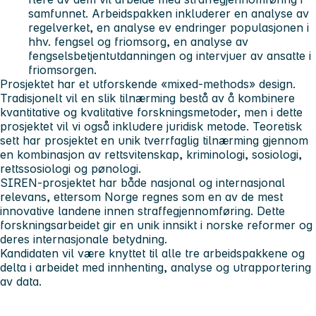
samfunnet. Arbeidspakken inkluderer en analyse av
regelverket, en analyse ev endringer populasjonen i
hhv. fengsel og friomsorg, en analyse av
fengselsbetjentutdanningen og intervjuer av ansatte i
friomsorgen.
Prosjektet har et utforskende «mixed-methods» design.
Tradisjonelt vil en slik tilnærming bestå av å kombinere
kvantitative og kvalitative forskningsmetoder, men i dette
prosjektet vil vi også inkludere juridisk metode. Teoretisk
sett har prosjektet en unik tverrfaglig tilnærming gjennom
en kombinasjon av rettsvitenskap, kriminologi, sosiologi,
rettssosiologi og pønologi.
SIREN-prosjektet har både nasjonal og internasjonal
relevans, ettersom Norge regnes som en av de mest
innovative landene innen straffegjennomføring. Dette
forskningsarbeidet gir en unik innsikt i norske reformer og
deres internasjonale betydning.
Kandidaten vil være knyttet til alle tre arbeidspakkene og
delta i arbeidet med innhenting, analyse og utrapportering
av data.