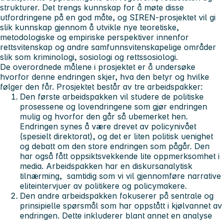
strukturer. Det trengs kunnskap for å møte disse
utfordringene på en god måte, og SIREN-prosjektet vil gi
slik kunnskap gjennom å utvikle nye teoretiske,
metodologiske og empiriske perspektiver innenfor
rettsvitenskap og andre samfunnsvitenskapelige områder
slik som kriminologi, sosiologi og rettssosiologi.
De overordnede målene i prosjektet er å undersøke
hvorfor denne endringen skjer, hva den betyr og hvilke
følger den får. Prosjektet består av tre arbeidspakker:
Den første arbeidspakken vil studere de politiske
prosessene og lovendringene som gjør endringen
mulig og hvorfor den går så ubemerket hen.
Endringen synes å være drevet av policynivået
(spesielt direktorat), og det er liten politisk uenighet
og debatt om den store endringen som pågår. Den
har også fått oppsiktsvekkende lite oppmerksomhet i
media. Arbeidspakken har en diskursanalytisk
tilnærming, samtidig som vi vil gjennomføre narrative
eliteintervjuer av politikere og policymakere.
Den andre arbeidspakken fokuserer på sentrale og
prinsipielle spørsmål som har oppstått i kjølvannet av
endringen. Dette inkluderer blant annet en analyse