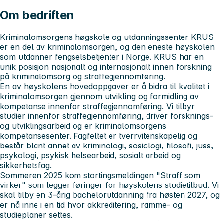
Om bedriften
Kriminalomsorgens høgskole og utdanningssenter KRUS
er en del av kriminalomsorgen, og den eneste høyskolen
som utdanner fengselsbetjenter i Norge. KRUS har en
unik posisjon nasjonalt og internasjonalt innen forskning
på kriminalomsorg og straffegjennomføring.
En av høyskolens hovedoppgaver er å bidra til kvalitet i
kriminalomsorgen gjennom utvikling og formidling av
kompetanse innenfor straffegjennomføring. Vi tilbyr
studier innenfor straffegjennomføring, driver forsknings-
og utviklingsarbeid og er kriminalomsorgens
kompetansesenter. Fagfeltet er tverrvitenskapelig og
består blant annet av kriminologi, sosiologi, filosofi, juss,
psykologi, psykisk helsearbeid, sosialt arbeid og
sikkerhetsfag.
Sommeren 2025 kom stortingsmeldingen "Straff som
virker" som legger føringer for høyskolens studietilbud. Vi
skal tilby en 3-årig bachelorutdanning fra høsten 2027, og
er nå inne i en tid hvor akkreditering, ramme- og
studieplaner settes.