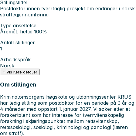
Stillingstittel
Postdoktor innen tverrfaglig prosjekt om endringer i norsk
straffegjennomføring
Type ansettelse
Åremål, heltid 100%
Antall stillinger
1
Arbeidsspråk
Norsk
Vis flere detaljer
Om stillingen
Kriminalomsorgens høgskole og utdanningssenter KRUS
har ledig stilling som postdoktor for en periode på 3 år og
4 måneder med oppstart 1. januar 2027. Vi søker etter et
forskertalent som har interesse for tverrvitenskapelig
forskning i skjæringspunktet mellom rettsvitenskap,
rettssosiologi, sosiologi, kriminologi og pønologi (læren
om straff).