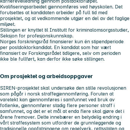
karriereveiledning gjennom postdoktorløpet.
Kvalifiseringsarbeidet gjennomføres ved høyskolen. Det
forutsettes at kandidaten arbeider på full tid med
prosjektet, og at vedkommende utgjør en del av det faglige
miljøet.
Stillingen er knyttet til Institutt for kriminalomsorgsstudier,
Seksjon for profesjonskunnskap.
Norges forskningsråd finansierer kun én stipendperiode
per postdoktorkandidat. En kandidat som har vært
finansiert av Forskingsrådet tidligere, selv om perioden
ikke ble fullført, kan derfor ikke søke stillingen.
Om prosjektet og arbeidsoppgaver
SIREN-prosjektet skal undersøke den stille revolusjonen
som pågår i norsk straffegjennomføring. Foruten at
varetekt kan gjennomføres i samfunnet ved bruk av
fotlenke, gjennomfører stadig flere personer straff i
samfunnet, og det er et mål at enda flere skal gjøre det i
årene fremover. Dette innebærer en betydelig endring i
vårt straffesystem som utfordrer de grunnleggende og
tradisjonelle oppfatningene om regelverk, rettsstaten og