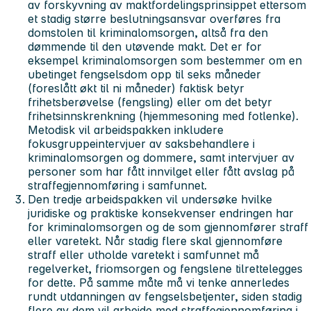
av forskyvning av maktfordelingsprinsippet ettersom
et stadig større beslutningsansvar overføres fra
domstolen til kriminalomsorgen, altså fra den
dømmende til den utøvende makt. Det er for
eksempel kriminalomsorgen som bestemmer om en
ubetinget fengselsdom opp til seks måneder
(foreslått økt til ni måneder) faktisk betyr
frihetsberøvelse (fengsling) eller om det betyr
frihetsinnskrenkning (hjemmesoning med fotlenke).
Metodisk vil arbeidspakken inkludere
fokusgruppeintervjuer av saksbehandlere i
kriminalomsorgen og dommere, samt intervjuer av
personer som har fått innvilget eller fått avslag på
straffegjennomføring i samfunnet.
Den tredje arbeidspakken vil undersøke hvilke
juridiske og praktiske konsekvenser endringen har
for kriminalomsorgen og de som gjennomfører straff
eller varetekt. Når stadig flere skal gjennomføre
straff eller utholde varetekt i samfunnet må
regelverket, friomsorgen og fengslene tilrettelegges
for dette. På samme måte må vi tenke annerledes
rundt utdanningen av fengselsbetjenter, siden stadig
flere av dem vil arbeide med straffegjennomføring i