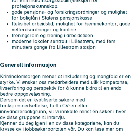
for kriminalomsorgsstudier/seksjon for
profesjonskunnskap.
gode pensjons- og forsikringsordninger og mulighet
for boliglån i Statens pensjonskasse
fleksibel arbeidstid, mulighet for hjemmekontor, gode
velferdsordninger og kantine
treningsrom og trening i arbeidstiden
moderne lokaler sentralt i Lillestrøm, med fem
minutters gange fra Lillestrøm stasjon
Generell informasjon
Kriminalomsorgen mener at inkludering og mangfold er en
styrke. Vi ønsker oss medarbeidere med ulik kompetanse,
livserfaring og perspektiv for å kunne bidra til en enda
bedre oppgaveløsning.
Dersom det er kvalifiserte søkere med
funksjonsnedsettelse, hull i CV-en eller
innvandrerbakgrunn, vil vi innkalle minst én søker i hver
av disse gruppene til intervju.
Kjenner du deg igjen i en av disse kategoriene, kan du
krysse av i jobbsøkerportalen vår. Du kan lese mer om