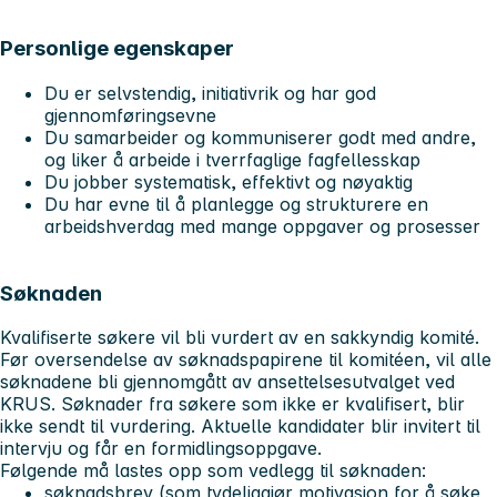
Personlige egenskaper
Du er selvstendig, initiativrik og har god
gjennomføringsevne
Du samarbeider og kommuniserer godt med andre,
og liker å arbeide i tverrfaglige fagfellesskap
Du jobber systematisk, effektivt og nøyaktig
Du har evne til å planlegge og strukturere en
arbeidshverdag med mange oppgaver og prosesser
Søknaden
Kvalifiserte søkere vil bli vurdert av en sakkyndig komité.
Før oversendelse av søknadspapirene til komitéen, vil alle
søknadene bli gjennomgått av ansettelsesutvalget ved
KRUS. Søknader fra søkere som ikke er kvalifisert, blir
ikke sendt til vurdering. Aktuelle kandidater blir invitert til
intervju og får en formidlingsoppgave.
Følgende må lastes opp som vedlegg til søknaden:
søknadsbrev (som tydeliggjør motivasjon for å søke