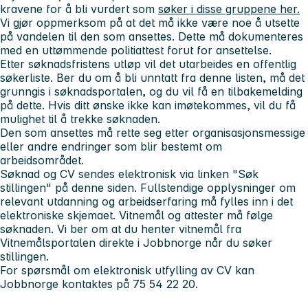
kravene for å bli vurdert som
søker i disse gruppene her.
Vi gjør oppmerksom på at det må ikke være noe å utsette
på vandelen til den som ansettes. Dette må dokumenteres
med en uttømmende politiattest forut for ansettelse.
Etter søknadsfristens utløp vil det utarbeides en offentlig
søkerliste. Ber du om å bli unntatt fra denne listen, må det
grunngis i søknadsportalen, og du vil få en tilbakemelding
på dette. Hvis ditt ønske ikke kan imøtekommes, vil du få
mulighet til å trekke søknaden.
Den som ansettes må rette seg etter organisasjonsmessige
eller andre endringer som blir bestemt om
arbeidsområdet.
Søknad og CV sendes elektronisk via linken "Søk
stillingen" på denne siden. Fullstendige opplysninger om
relevant utdanning og arbeidserfaring må fylles inn i det
elektroniske skjemaet. Vitnemål og attester må følge
søknaden. Vi ber om at du henter vitnemål fra
Vitnemålsportalen direkte i Jobbnorge når du søker
stillingen.
For spørsmål om elektronisk utfylling av CV kan
Jobbnorge kontaktes på 75 54 22 20.