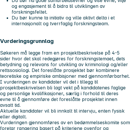
Du bør ha gode samarbeidsevner og vise evne, vilje
og engasjement til å bidra til utviklingen av
forskningsfeltet.
Du bør kunne ta initiativ og ville aktivt delta i et
internasjonalt og tverrfaglig forskningsteam.
Vurderingsgrunnlag
Søkeren må legge fram en prosjektbeskrivelse på 4-5
sider hvor det skal redegjøres for forskningstemaet, dets
betydning og relevans for utvikling av kriminologi og/eller
rettssosiologi. Det foreslåtte prosjektet bør kombinere
teoretiske og empiriske ambisjoner med gjennomførbarhet.
I vurderingen av kandidater vil det i tillegg til
prosjektbeskrivelsen bli lagt vekt på kandidatenes faglige
og personlige kvalifikasjoner, særlig i forhold til deres
evne til å gjennomføre det foreslåtte prosjektet innen
avsatt tid.
Aktuelle kandidater vil bli innkalt til intervju, enten fysisk
eller digitalt.
Vurderingen gjennomføres av en bedømmelseskomite som
foretar rangering basert på kriteriene ovenfor og