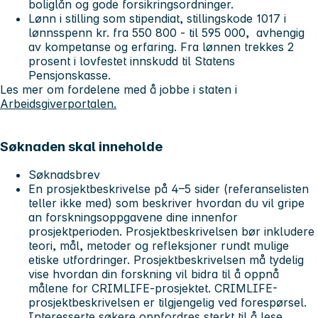
boliglån og gode forsikringsordninger.
Lønn i stilling som stipendiat, stillingskode 1017 i
lønnsspenn kr. fra 550 800 - til 595 000, avhengig
av kompetanse og erfaring. Fra lønnen trekkes 2
prosent i lovfestet innskudd til Statens
Pensjonskasse.
Les mer om fordelene med å jobbe i staten i
Arbeidsgiverportalen.
Søknaden skal inneholde
Søknadsbrev
En prosjektbeskrivelse på 4–5 sider (referanselisten
teller ikke med) som beskriver hvordan du vil gripe
an forskningsoppgavene dine innenfor
prosjektperioden. Prosjektbeskrivelsen bør inkludere
teori, mål, metoder og refleksjoner rundt mulige
etiske utfordringer. Prosjektbeskrivelsen må tydelig
vise hvordan din forskning vil bidra til å oppnå
målene for CRIMLIFE-prosjektet. CRIMLIFE-
prosjektbeskrivelsen er tilgjengelig ved forespørsel.
Interesserte søkere oppfordres sterkt til å lese