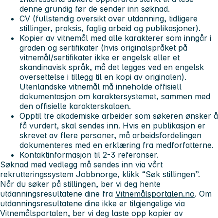
denne grundig før de sender inn søknad.
CV (fullstendig oversikt over utdanning, tidligere
stillinger, praksis, faglig arbeid og publikasjoner).
Kopier av vitnemål med alle karakterer som inngår i
graden og sertifikater (hvis originalspråket på
vitnemål/sertifikater ikke er engelsk eller et
skandinavisk språk, må det legges ved en engelsk
oversettelse i tillegg til en kopi av originalen).
Utenlandske vitnemål må inneholde offisiell
dokumentasjon om karaktersystemet, sammen med
den offisielle karakterskalaen.
Opptil tre akademiske arbeider som søkeren ønsker å
få vurdert, skal sendes inn. Hvis en publikasjon er
skrevet av flere personer, må arbeidsfordelingen
dokumenteres med en erklæring fra medforfatterne.
Kontaktinformasjon til 2-3 referanser.
Søknad med vedlegg må sendes inn via vårt
rekrutteringssystem Jobbnorge, klikk “Søk stillingen”.
Når du søker på stillingen, ber vi deg hente
utdanningsresultatene dine fra
Vitnemålsportalen.no
. Om
utdanningsresultatene dine ikke er tilgjengelige via
Vitnemålsportalen, ber vi deg laste opp kopier av