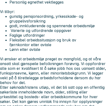
Personlig egnethet vektlegges
Vi tilbyr:
gunstig pensjonsordning, yrkesskade- og
gruppelivsforsikring
godt, innkluderende og spennende arbeidsmiljø
Varierte og utfordrende oppgaver
Faglige utfordringer
Fleksibel arbeidssituasjon og bruk av
fjernkontor etter avtale
Lønn etter avtale
Vi ønsker et arbeidsmiljø preget av mangfold, og at våre
ansatt skal gjenspeile befolkningen forøvrig. Vi oppfordrer
alle som er kvalifisert til å søke jobb hos oss uansett alder,
funksjonsevne, kjønn, eller minoritetsbakgrunn. Vi legger
vekt på å tilrettelegge arbeidsforholdene dersom du har
behov for det.
Etter søknadsfristens utløp, vil det bli satt opp en offentlig
søkerliste inneholdende navn, alder, stilling eller
yrkestittel og bosteds- eller arbeidskommune for hver
søker. Det kan gjøres unntak fra innsyn for opplysninger