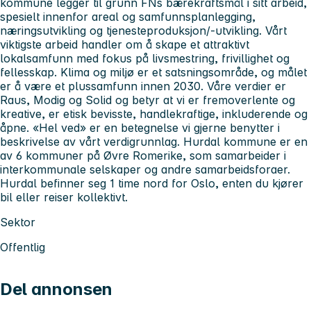
kommune legger til grunn FNs bærekraftsmål i sitt arbeid,
spesielt innenfor areal og samfunnsplanlegging,
næringsutvikling og tjenesteproduksjon/-utvikling. Vårt
viktigste arbeid handler om å skape et attraktivt
lokalsamfunn med fokus på livsmestring, frivillighet og
fellesskap. Klima og miljø er et satsningsområde, og målet
er å være et plussamfunn innen 2030. Våre verdier er
Raus, Modig og Solid og betyr at vi er fremoverlente og
kreative, er etisk bevisste, handlekraftige, inkluderende og
åpne. «Hel ved» er en betegnelse vi gjerne benytter i
beskrivelse av vårt verdigrunnlag. Hurdal kommune er en
av 6 kommuner på Øvre Romerike, som samarbeider i
interkommunale selskaper og andre samarbeidsforaer.
Hurdal befinner seg 1 time nord for Oslo, enten du kjører
bil eller reiser kollektivt.
Sektor
Offentlig
Del annonsen