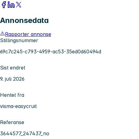
Annonsedata
Rapporter annonse
Stillingsnummer
69c7c245-c793-4959-ac53-35ed0d60494d
Sist endret
9. juli 2026
Hentet fra
visma-easycruit
Referanse
3644577_247437_no