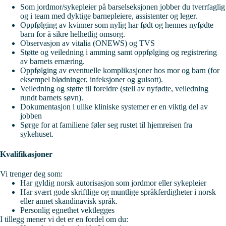
Som jordmor/sykepleier på barselseksjonen jobber du tverrfaglig
og i team med dyktige barnepleiere, assistenter og leger.
Oppfølging av kvinner som nylig har født og hennes nyfødte
barn for å sikre helhetlig omsorg.
Observasjon av vitalia (ONEWS) og TVS
Støtte og veiledning i amming samt oppfølging og registrering
av barnets ernæring.
Oppfølging av eventuelle komplikasjoner hos mor og barn (for
eksempel blødninger, infeksjoner og gulsott).
Veiledning og støtte til foreldre (stell av nyfødte, veiledning
rundt barnets søvn).
Dokumentasjon i ulike kliniske systemer er en viktig del av
jobben
Sørge for at familiene føler seg rustet til hjemreisen fra
sykehuset.
Kvalifikasjoner
Vi trenger deg som:
Har gyldig norsk autorisasjon som jordmor eller sykepleier
Har svært gode skriftlige og muntlige språkferdigheter i norsk
eller annet skandinavisk språk.
Personlig egnethet vektlegges
I tillegg mener vi det er en fordel om du: