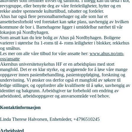
aktiviteter som fremmer trivsel og samhold. I tillegg kan du delta i kor,
revygruppe, eller benytte deg av våre ferieleiligheter, hytter og en
rekke andre spennende kulturtilbud, rabatter og fordeler.
Ahus har også flere personalbarnehager og alle som har et
ansettelsesforhold ved foretaket kan søke plass, uavhengig av hvilken
kommune de bor i. Barnehagene ligger i umiddelbar nærhet til vår
lokasjon på Nordbyhagen.
Som ansatt kan du leie bolig av Ahus på Nordbyhagen. Boligene
varierer i størrelse fra 1-roms til 4- roms leiligheter i blokker, rekkehus
og småhus.
Les mer om alle våre tilbud for våre ansatte her:
www.ahus.no/om-
oss/ansatte
Akershus universitetssykehus HF er en arbeidsplass med stort
mangfold. Det er en klar styrke, og avgjørende for å løse våre mange
oppgaver innen pasientbehandling, pasientoppfølging, forskning og
undervisning. Vi ønsker oss derfor også et mangfold av søkere til
ledige stillinger, og oppfordrer alle kvalifiserte til å søke, uavhengig av
identitet og bakgrunn. Arbeidsgiver tar forbehold om endring av
arbeidssted, arbeidsoppgaver og ansvarsområde ved behov.
Kontaktinformasjon
Linda Therese Halvorsen, Enhetsleder, +4796510245
Arbeidssted