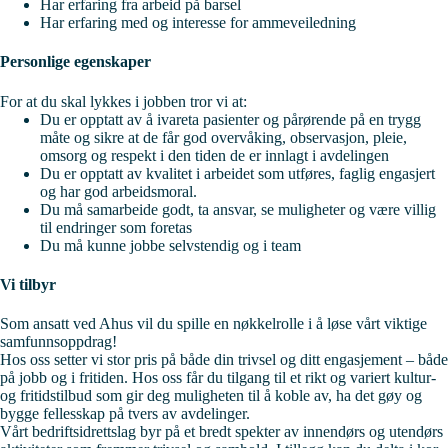
Har erfaring fra arbeid på barsel
Har erfaring med og interesse for ammeveiledning
Personlige egenskaper
For at du skal lykkes i jobben tror vi at:
Du er opptatt av å ivareta pasienter og pårørende på en trygg
måte og sikre at de får god overvåking, observasjon, pleie,
omsorg og respekt i den tiden de er innlagt i avdelingen
Du er opptatt av kvalitet i arbeidet som utføres, faglig engasjert
og har god arbeidsmoral.
Du må samarbeide godt, ta ansvar, se muligheter og være villig
til endringer som foretas
Du må kunne jobbe selvstendig og i team
Vi tilbyr
Som ansatt ved Ahus vil du spille en nøkkelrolle i å løse vårt viktige
samfunnsoppdrag!
Hos oss setter vi stor pris på både din trivsel og ditt engasjement – både
på jobb og i fritiden. Hos oss får du tilgang til et rikt og variert kultur-
og fritidstilbud som gir deg muligheten til å koble av, ha det gøy og
bygge fellesskap på tvers av avdelinger.
Vårt bedriftsidrettslag byr på et bredt spekter av innendørs og utendørs