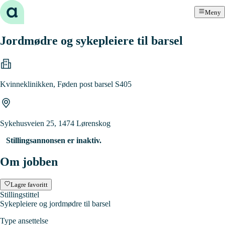
Hopp til innhold
Meny
Jordmødre og sykepleiere til barsel
Kvinneklinikken, Føden post barsel S405
Sykehusveien 25, 1474 Lørenskog
Stillingsannonsen er inaktiv.
Om jobben
Lagre favoritt
Stillingstittel
Sykepleiere og jordmødre til barsel
Type ansettelse