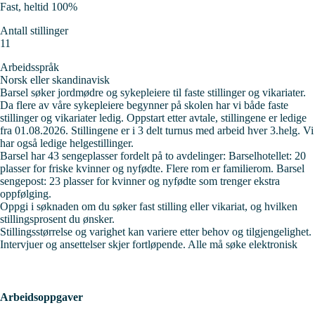
Fast, heltid 100%
Antall stillinger
11
Arbeidsspråk
Norsk eller skandinavisk
Barsel søker jordmødre og sykepleiere til
faste stillinger og vikariater.
Da flere av våre sykepleiere begynner på skolen har vi både faste
stillinger og vikariater ledig. Oppstart etter avtale, stillingene er ledige
fra 01.08.2026. Stillingene er i 3 delt turnus med arbeid hver 3.helg. Vi
har også ledige helgestillinger.
Barsel har 43 sengeplasser fordelt på to avdelinger: Barselhotellet: 20
plasser for friske kvinner og nyfødte. Flere rom er familierom. Barsel
sengepost: 23 plasser for kvinner og nyfødte som trenger ekstra
oppfølging.
Oppgi i søknaden om du søker fast stilling eller vikariat, og hvilken
stillingsprosent du ønsker.
Stillingsstørrelse og varighet kan variere etter behov og tilgjengelighet.
Intervjuer og ansettelser skjer fortløpende. Alle må søke elektronisk
Arbeidsoppgaver