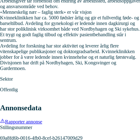
Arbeidsgiver tar forbehold om endring av arbeidssted, arbeidsoppgaver
og ansvarsområde ved behov.
«Menneskelig nær – faglig sterk» er vår visjon
Kvinneklinikken
har ca. 5000 fødsler årlig og gir et fullverdig føde- og
barseltilbud. Avdeling for gynekologi er ledende innen dagkirurgi og
har stor poliklinisk virksomhet både ved Nordbyhagen og Ski sykehus.
Et trygt og godt faglig tilbud og effektiv pasientbehandling står i
sentrum.
Avdeling for forskning har stor aktivitet og leverer årlig flere
vitenskapelige publikasjoner og doktorgradsarbeid. Kvinneklinikken
jobber for å være ledende innen kvinnehelse og et naturlig førstevalg.
Divisjonen har drift på Nordbyhagen, Ski, Kongsvinger og
Gardermoen.
Sektor
Offentlig
Annonsedata
Rapporter annonse
Stillingsnummer
69a8fd6b-0016-4fb0-8cef-b26147009d29