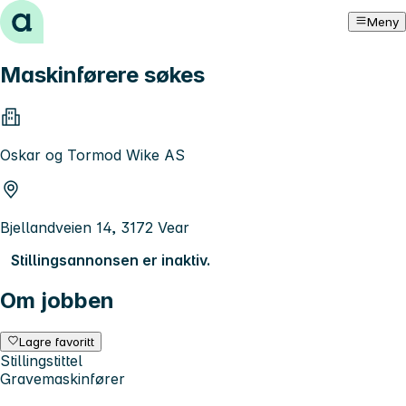
Hopp til innhold
Meny
Maskinførere søkes
Oskar og Tormod Wike AS
Bjellandveien 14, 3172 Vear
Stillingsannonsen er inaktiv.
Om jobben
Lagre favoritt
Stillingstittel
Gravemaskinfører