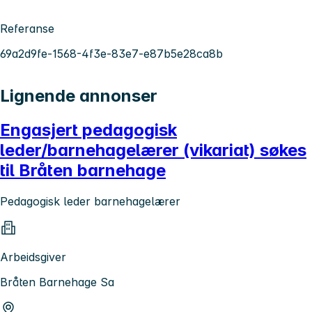
Referanse
69a2d9fe-1568-4f3e-83e7-e87b5e28ca8b
Lignende annonser
Engasjert pedagogisk
leder/barnehagelærer (vikariat) søkes
til Bråten barnehage
Pedagogisk leder barnehagelærer
Arbeidsgiver
Bråten Barnehage Sa