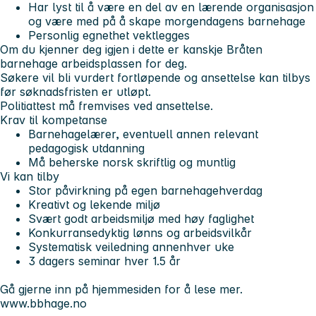
Har lyst til å være en del av en lærende organisasjon
og være med på å skape morgendagens barnehage
Personlig egnethet vektlegges
Om du kjenner deg igjen i dette er kanskje Bråten
barnehage arbeidsplassen for deg.
Søkere vil bli vurdert fortløpende og ansettelse kan tilbys
før søknadsfristen er utløpt.
Politiattest må fremvises ved ansettelse.
Krav til kompetanse
Barnehagelærer, eventuell annen relevant
pedagogisk utdanning
Må beherske norsk skriftlig og muntlig
Vi kan tilby
Stor påvirkning på egen barnehagehverdag
Kreativt og lekende miljø
Svært godt arbeidsmiljø med høy faglighet
Konkurransedyktig lønns og arbeidsvilkår
Systematisk veiledning annenhver uke
3 dagers seminar hver 1.5 år
Gå gjerne inn på hjemmesiden for å lese mer.
www.bbhage.no