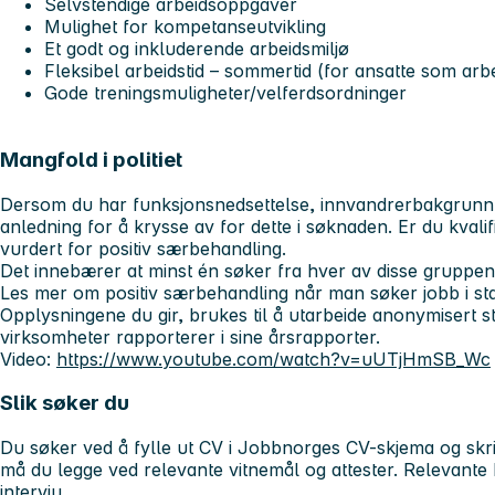
Selvstendige arbeidsoppgaver
Mulighet for kompetanseutvikling
Et godt og inkluderende arbeidsmiljø
Fleksibel arbeidstid – sommertid (for ansatte som arbei
Gode treningsmuligheter/velferdsordninger
Mangfold i politiet
Dersom du har funksjonsnedsettelse, innvandrerbakgrunn el
anledning for å krysse av for dette i søknaden. Er du kvalifise
vurdert for positiv særbehandling.
Det innebærer at minst én søker fra hver av disse gruppene b
Les mer om positiv særbehandling når man søker jobb i st
Opplysningene du gir, brukes til å utarbeide anonymisert sta
virksomheter rapporterer i sine årsrapporter.
Video:
https://www.youtube.com/watch?v=uUTjHmSB_Wc
Slik søker du
Du søker ved å fylle ut CV i Jobbnorges CV-skjema og skriv
må du legge ved relevante vitnemål og attester. Relevante kan
intervju.