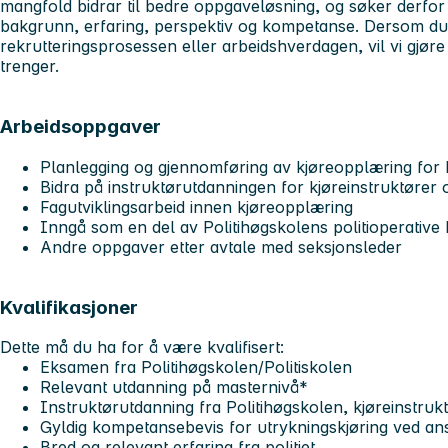
mangfold bidrar til bedre oppgaveløsning, og søker derfo
bakgrunn, erfaring, perspektiv og kompetanse. Dersom du h
rekrutteringsprosessen eller arbeidshverdagen, vil vi gjøre 
trenger.
Arbeidsoppgaver
Planlegging og gjennomføring av kjøreopplæring for 
Bidra på instruktørutdanningen for kjøreinstruktører 
Fagutviklingsarbeid innen kjøreopplæring
Inngå som en del av Politihøgskolens politioperative
Andre oppgaver etter avtale med seksjonsleder
Kvalifikasjoner
Dette må du ha for å være kvalifisert:
Eksamen fra Politihøgskolen/Politiskolen
Relevant utdanning på masternivå*
Instruktørutdanning fra Politihøgskolen, kjøreinstruk
Gyldig kompetansebevis for utrykningskjøring ved ans
Bred og relevant erfaring fra politiet