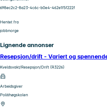
698ec2c2-8a23-4c6c-b0e4-462e1f5f222f
Hentet fra
jobbnorge
Lignende annonser
Resepsjon/drift - Variert og spennend
Kveldsvakt/Resepsjon/Drift (R3226)
Arbeidsgiver
Politihøgskolen