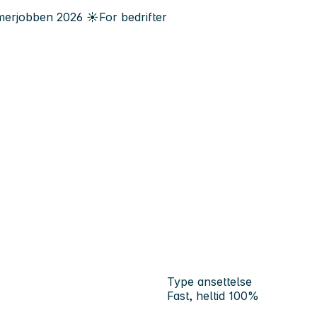
erjobben
2026
☀️
For bedrifter
Type ansettelse
Fast, heltid 100%