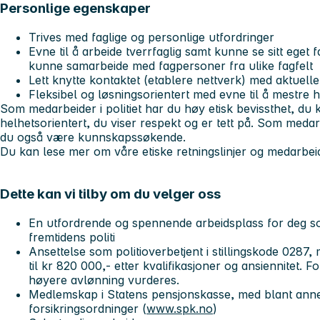
Personlige egenskaper
Trives med faglige og personlige utfordringer
Evne til å arbeide tverrfaglig samt kunne se sitt eget f
kunne samarbeide med fagpersoner fra ulike fagfelt
Lett knytte kontaktet (etablere nettverk) med aktuell
Fleksibel og løsningsorientert med evne til å mestre 
Som medarbeider i politiet har du høy etisk bevissthet, d
helhetsorientert, du viser respekt og er tett på. Som meda
du også være kunnskapssøkende.
Du kan lese mer om våre etiske retningslinjer og medarbe
Dette kan vi tilby om du velger oss
En utfordrende og spennende arbeidsplass for deg s
fremtidens politi
Ansettelse som politioverbetjent i stillingskode 0287
til kr 820 000,- etter kvalifikasjoner og ansiennitet. F
høyere avlønning vurderes.
Medlemskap i Statens pensjonskasse, med blant anne
forsikringsordninger (
www.spk.no
)