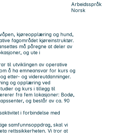
Arbeidsspråk
Norsk
k, våpen, kjøreopplæring og hund,
ative fagområdet kjøreinstruktør.
ansettes må påregne at deler av
kasjoner, og ute i
ar til utviklingen av operative
e om å ha emneansvar for kurs og
g etter- og videreutdanninger.
nning og opplæring ved
dier og kurs i tillegg til
ererer fra fem lokasjoner: Bodø,
apssenter, og består av ca. 90
ktivitet i forbindelse med
iktige samfunnsoppdrag, skal vi
ta rettssikkerheten. Vi tror at