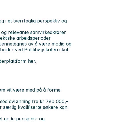
ag i et tverrfaglig perspektiv og
e og relevante samvirkeaktører
hektiske arbeidsperioder
u kjennetegnes av å være modig og
rbeider ved Politihøgskolen skal
iderplattform
her
.
om vil være med på å forme
, med avlønning fra kr 780 000,-
or særlig kvalifiserte søkere kan
t gode pensjons- og