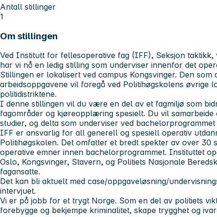
Antall stillinger
1
Om stillingen
Ved Institutt for fellesoperative fag (IFF), Seksjon taktik
har vi nå en ledig stilling som underviser innenfor det oper
Stillingen er lokalisert ved campus Kongsvinger. Den som 
arbeidsoppgavene vil foregå ved Politihøgskolens øvrige lo
politidistriktene.
I denne stillingen vil du være en del av et fagmiljø som bidr
fagområder og kjøreopplæring spesielt. Du vil samarbeid
studier, og delta som underviser ved bachelorprogrammet o
IFF er ansvarlig for all generell og spesiell operativ utda
Politihøgskolen. Det omfatter et bredt spekter av over 30 stu
operative emner innen bachelorprogrammet. Instituttet op
Oslo, Kongsvinger, Stavern, og Politiets Nasjonale Beredsk
fagansatte.
Det kan bli aktuelt med case/oppgaveløsning/undervisningsa
intervjuet.
Vi er på jobb for et trygt Norge. Som en del av politiets v
forebygge og bekjempe kriminalitet, skape trygghet og ivare