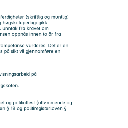
rdigheter (skriftlig og muntlig)
og høgskolepedagogikk
es unntak fra kravet om
sen oppnås innen to år fra
kompetanse vurderes. Det er en
s på sikt vil gjennomføre en
visningsarbeid på
øgskolen.
tiet og politiattest (uttømmende og
ven § 18 og politiregisterloven §