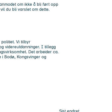
 anmodet om ikke å bli ført opp
vil du bli varslet om dette.
litiet. Vi tilbyr
 videreutdanninger. I tillegg
ngsvirksomhet. Det arbeider ca.
ne i Bodø, Kongsvinger og
Sist endret