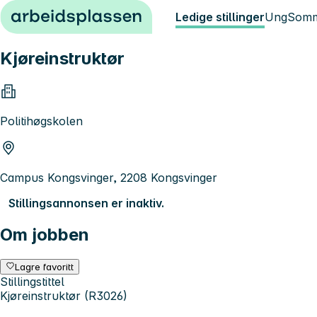
Hopp til innhold
Ledige stillinger
Ung
Somm
Kjøreinstruktør
Politihøgskolen
Campus Kongsvinger, 2208 Kongsvinger
Stillingsannonsen er inaktiv.
Om jobben
Lagre favoritt
Stillingstittel
Kjøreinstruktør (R3026)