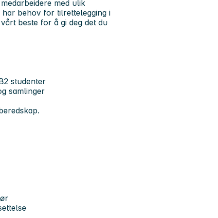
r medarbeidere med ulik
ar behov for tilrettelegging i
vårt beste for å gi deg det du
B2 studenter
og samlinger
 beredskap.
tør
ettelse