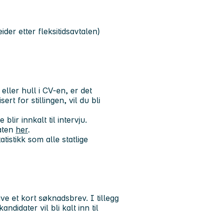
der etter fleksitidsavtalen)
ler hull i CV-en, er det
rt for stillingen, vil du bli
lir innkalt til intervju.
aten
her
.
tistikk som alle statlige
e et kort søknadsbrev. I tillegg
didater vil bli kalt inn til