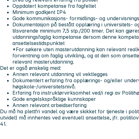
Oppdatert kompetanse fra fagfeltet
Minimum godkjent IP4
Gode kommunikasjons- formidlings- og undervisningsfe
Dokumentasjon på bestått opplæring i universitets- 
tilsvarende minimum 7,5 stp./200 timer. Det kan gjør
utdanningsfaglig kompetanse dersom denne kompetan
ansettelsestidspunktet
*For søkere uten masterutdanning kan relevant real
forventning om faglig utvikling, og at den som ansette
relevant masterutdanning.
Det er også ønskelig med:
Annen relevant utdanning vil vektlegges
Dokumentert erfaring fra opplærings- og/eller under
høgskole-/universitetsnivå.
Erfaring fra instruktørvirksomhet ved/i regi av Politih
Gode engelskspråklige kunnskaper
Annen relevant arbeidserfaring
Du må ha plettfri vandel og være skikket for tjeneste i poli
utvidet) må innhentes ved eventuell ansettelse, jfr. politilo
41.