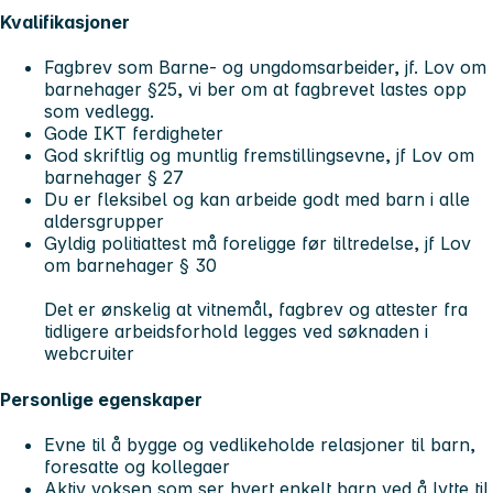
Kvalifikasjoner
Fagbrev som Barne- og ungdomsarbeider, jf. Lov om
barnehager §25, vi ber om at fagbrevet lastes opp
som vedlegg.
Gode IKT ferdigheter
God skriftlig og muntlig fremstillingsevne, jf Lov om
barnehager § 27
Du er fleksibel og kan arbeide godt med barn i alle
aldersgrupper
Gyldig politiattest må foreligge før tiltredelse, jf Lov
om barnehager § 30
Det er ønskelig at vitnemål, fagbrev og attester fra
tidligere arbeidsforhold legges ved søknaden i
webcruiter
Personlige egenskaper
Evne til å bygge og vedlikeholde relasjoner til barn,
foresatte og kollegaer
Aktiv voksen som ser hvert enkelt barn ved å lytte til