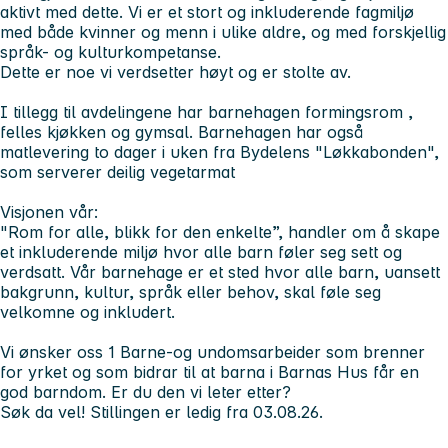
aktivt med dette. Vi er et stort og inkluderende fagmiljø
med både kvinner og menn i ulike aldre, og med forskjellig
språk- og kulturkompetanse.
Dette er noe vi verdsetter høyt og er stolte av.
I tillegg til avdelingene har barnehagen formingsrom ,
felles kjøkken og gymsal. Barnehagen har også
matlevering to dager i uken fra Bydelens "Løkkabonden",
som serverer deilig vegetarmat
Visjonen vår:
"Rom for alle, blikk for den enkelte”, handler om å skape
et inkluderende miljø hvor alle barn føler seg sett og
verdsatt. Vår barnehage er et sted hvor alle barn, uansett
bakgrunn, kultur, språk eller behov, skal føle seg
velkomne og inkludert.
Vi ønsker oss 1 Barne-og undomsarbeider som brenner
for yrket og som bidrar til at barna i Barnas Hus får en
god barndom. Er du den vi leter etter?
Søk da vel! Stillingen er ledig fra 03.08.26.