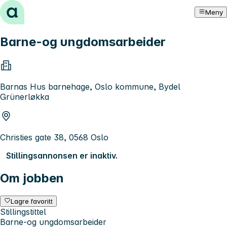
Hopp til innhold
Meny
Barne-og ungdomsarbeider
Barnas Hus barnehage, Oslo kommune, Bydel
Grünerløkka
Christies gate 38, 0568 Oslo
Stillingsannonsen er inaktiv.
Om jobben
Lagre favoritt
Stillingstittel
Barne-og ungdomsarbeider