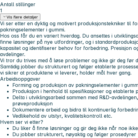
Antall stillinger
1
Vis flere detaljer
Vi ser etter en dyktig og motivert produksjonstekniker til 
pakningselementer i gummi.
Hos oss får du en variert hverdag. Du ansettes i utvikling
finne løsninger på nye utfordringer, og i standardproduksj
kapasitet og identifiserer behov for forbedring. Presisjon og
avdelinger.
Vi tror du trives med å løse problemer og ikke gir deg før 
Samtidig jobber du strukturert og følger etablerte prosesser
vi sikrer at produktene vi leverer, holder mål hver gang.
Arbeidsoppgaver
Forming og produksjon av pakningselementer i gumm
Produksjon i henhold til spesifikasjoner og etablerte 
Delta i utviklingsarbeid sammen med R&D-avdelingen, 
prøveproduksjon
Dokumentere arbeid og bidra til kontinuerlig forbedr
Vedlikehold av utstyr, kvalitetskontroll etc.
Hvem ser vi etter?
Du liker å finne løsninger og gir deg ikke når noe ik
Du jobber strukturert, nøyaktig og følger prosedyrer