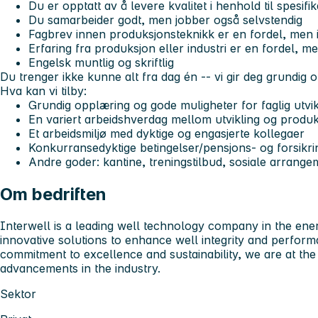
Du er opptatt av å levere kvalitet i henhold til spesifi
Du samarbeider godt, men jobber også selvstendig
Fagbrev innen produksjonsteknikk er en fordel, men i
Erfaring fra produksjon eller industri er en fordel, me
Engelsk muntlig og skriftlig
Du trenger ikke kunne alt fra dag én -- vi gir deg grundig 
Hva kan vi tilby:
Grundig opplæring og gode muligheter for faglig utvik
En variert arbeidshverdag mellom utvikling og produ
Et arbeidsmiljø med dyktige og engasjerte kollegaer
Konkurransedyktige betingelser/pensjons- og forsikr
Andre goder: kantine, treningstilbud, sosiale arrangem
Om bedriften
Interwell is a leading well technology company in the energ
innovative solutions to enhance well integrity and perfor
commitment to excellence and sustainability, we are at the
advancements in the industry.
Sektor