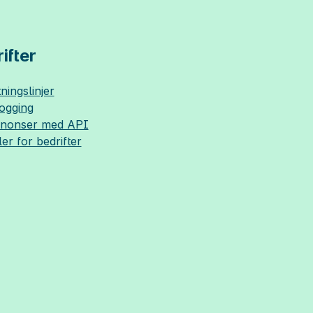
ifter
ningslinjer
logging
nnonser med API
ler for bedrifter