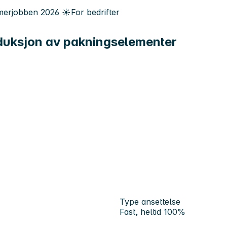
erjobben
2026
☀️
For bedrifter
oduksjon av pakningselementer
Type ansettelse
Fast, heltid 100%