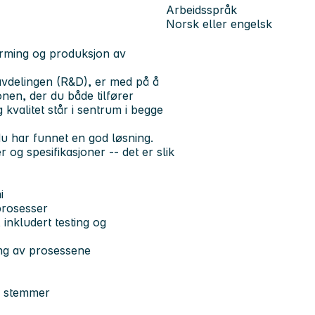
Arbeidsspråk
Norsk eller engelsk
forming og produksjon av
savdelingen (R&D), er med på å
onen, der du både tilfører
 kvalitet står i sentrum i begge
du har funnet en god løsning.
 og spesifikasjoner -- det er slik
i
prosesser
inkludert testing og
ing av prosessene
ke stemmer