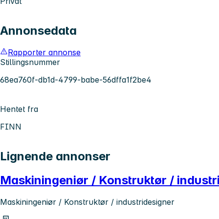
Privat
Annonsedata
Rapporter annonse
Stillingsnummer
68ea760f-db1d-4799-babe-56dffa1f2be4
Hentet fra
FINN
Lignende annonser
Maskiningeniør / Konstruktør / industri
Maskiningeniør / Konstruktør / industridesigner