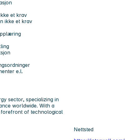
kasjon
kke et krav
n ikke et krav
opplæring
ling
ksjon
ingsordninger
enter e.l.
y sector, specializing in
mance worldwide. With a
 forefront of technological
Nettsted