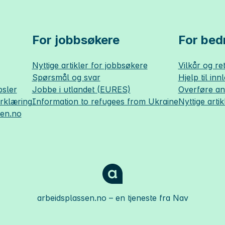
For jobbsøkere
For bedr
Nyttige artikler for jobbsøkere
Vilkår og ret
Spørsmål og svar
Hjelp til inn
sler
Jobbe i utlandet (EURES)
Overføre a
erklæring
Information to refugees from Ukraine
Nyttige artik
sen.no
arbeidsplassen.no
– en tjeneste fra Nav