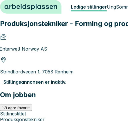
Hopp til innhold
Ledige stillinger
Ung
Somm
Produksjonstekniker - Forming og pr
Interwell Norway AS
Strindfjordvegen 1, 7053 Ranheim
Stillingsannonsen er inaktiv.
Om jobben
Lagre favoritt
Stillingstittel
Produksjonstekniker