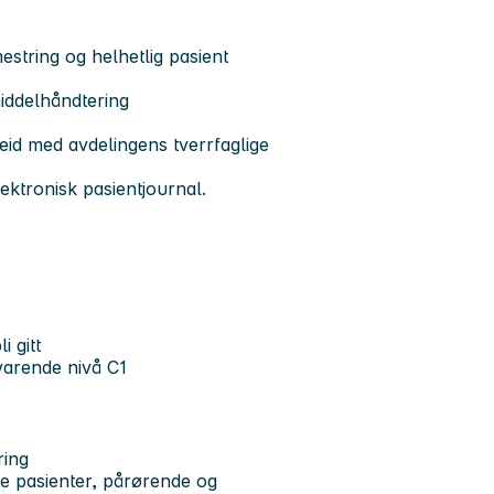
string og helhetlig pasient
iddelhåndtering
eid med avdelingens tverrfaglige
ektronisk pasientjournal.
i gitt
svarende nivå C1
ring
 pasienter, pårørende og