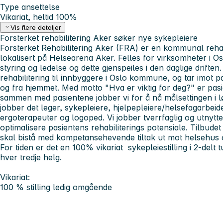
Type ansettelse
Vikariat, heltid 100%
Vis flere detaljer
Forsterket rehabilitering Aker søker nye sykepleiere
Forsterket Rehabilitering Aker (FRA) er en kommunal rehab
lokalisert på Helsearena Aker. Felles for virksomheter i Os
styring og ledelse og dette gjenspeiles i den daglige driften.
rehabilitering til innbyggere i Oslo kommune, og tar imot 
og fra hjemmet. Med motto "Hva er viktig for deg?" er pas
sammen med pasientene jobber vi for å nå målsettingen i l
jobber det leger, sykepleiere, hjelpepleiere/helsefagarbeide
ergoterapeuter og logoped. Vi jobber tverrfaglig og utnytte
optimalisere pasientens rehabiliterings potensiale. Tilbude
skal bistå med kompetansehevende tiltak ut mot helsehus 
For tiden er det en 100% vikariat sykepleiestilling i 2-delt
hver tredje helg.
Vikariat:
100 % stilling ledig omgående