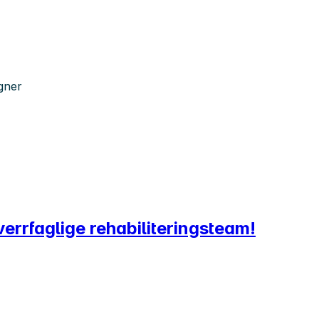
gner
 tverrfaglige rehabiliteringsteam!