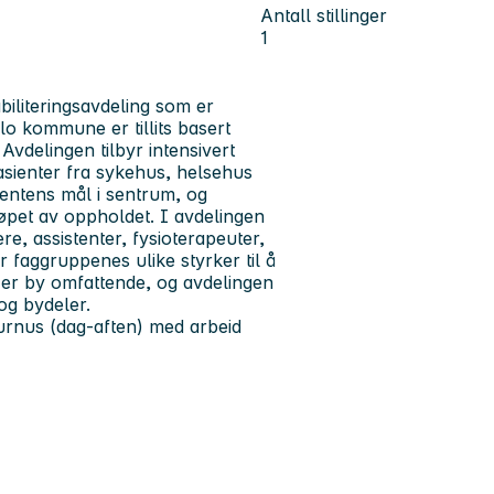
Antall stillinger
1
iliteringsavdeling som er
lo kommune er tillits basert
 Avdelingen tilbyr intensivert
pasienter fra sykehus, helsehus
ientens mål i sentrum, og
øpet av oppholdet. I avdelingen
re, assistenter, fysioterapeuter,
r faggruppenes ulike styrker til å
t er by omfattende, og avdelingen
og bydeler.
 turnus (dag-aften) med arbeid