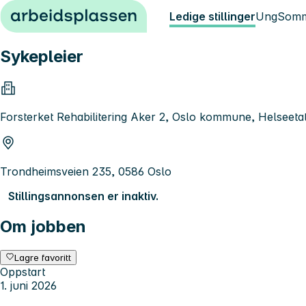
Hopp til innhold
Ledige stillinger
Ung
Somm
Sykepleier
Forsterket Rehabilitering Aker 2, Oslo kommune, Helseeta
Trondheimsveien 235, 0586 Oslo
Stillingsannonsen er inaktiv.
Om jobben
Lagre favoritt
Oppstart
1. juni 2026