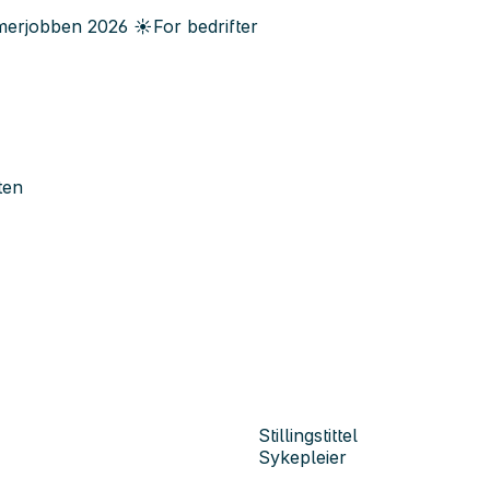
erjobben
2026
☀️
For bedrifter
ten
Stillingstittel
Sykepleier