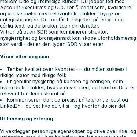
mellom Ditio og fremtidige kunder. Du jobber tett med
Account Executives og CCO for å identifisere, kvalifisere
og booke møter med relevante kontakter i bygg- og
anleggsbransjen. Du forstår forskjellen på en god og
dårlig lead, og du bruker tiden din deretter.
Vi tror på at en SDR som kombinerer struktur,
nysgjerrighet og bransjeinnsikt kan skape uforholdsmessig
stor verdi - det er den typen SDR vi ser etter.
Vi ser etter deg som
Tenker kvalitet over kvantitet --- du måler suksess i
riktige møter med riktige folk
Er genuint nysgjerrig på kunden og bransjen, som
hvem du kontakter, hva de driver med, og hvorfor Ditio er
relevant for dem akkurat nå
Kommuniserer klart og presist på telefon, e-post og
LinkedIn - du vet hva du vil si - og hvorfor du sier det.
Utdanning og erfaring
Vi vektlegger personlige egenskaper og drive over tittel og