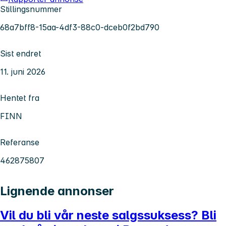
Stillingsnummer
68a7bff8-15aa-4df3-88c0-dceb0f2bd790
Sist endret
11. juni 2026
Hentet fra
FINN
Referanse
462875807
Lignende annonser
Vil du bli vår neste salgssuksess? Bli