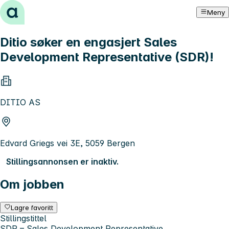
Hopp til innhold
Meny
Ditio søker en engasjert Sales
Development Representative (SDR)!
DITIO AS
Edvard Griegs vei 3E, 5059 Bergen
Stillingsannonsen er inaktiv.
Om jobben
Lagre favoritt
Stillingstittel
SDR – Sales Development Representative