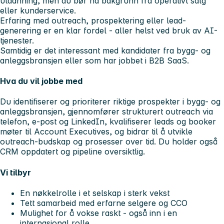
utdanning, men du bør ha bakgrunn fra operativt salg
eller kunderservice.
Erfaring med outreach, prospektering eller lead-
generering er en klar fordel - aller helst ved bruk av AI-
tjenester.
Samtidig er det interessant med kandidater fra bygg- og
anleggsbransjen eller som har jobbet i B2B SaaS.
Hva du vil jobbe med
Du identifiserer og prioriterer riktige prospekter i bygg- og
anleggsbransjen, gjennomfører strukturert outreach via
telefon, e-post og LinkedIn, kvalifiserer leads og booker
møter til Account Executives, og bidrar til å utvikle
outreach-budskap og prosesser over tid. Du holder også
CRM oppdatert og pipeline oversiktlig.
Vi tilbyr
En nøkkelrolle i et selskap i sterk vekst
Tett samarbeid med erfarne selgere og CCO
Mulighet for å vokse raskt - også inn i en
internasjonal rolle