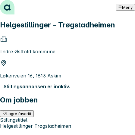
Hopp til innhold
Meny
Helgestillinger - Trøgstadheimen
Indre Østfold kommune
Løkenveien 16, 1813 Askim
Stillingsannonsen er inaktiv.
Om jobben
Lagre favoritt
Stillingstittel
Helgestillinger Trøgstadheimen