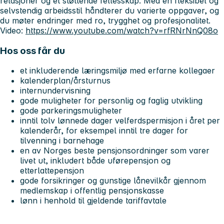
relasjoner og et støttende fellesskap. Med en fleksibel og
selvstendig arbeidsstil håndterer du varierte oppgaver, og
du møter endringer med ro, trygghet og profesjonalitet.
Video:
https://www.youtube.com/watch?v=rfRNrNnQ08o
Hos oss får du
et inkluderende læringsmiljø med erfarne kollegaer
kalenderplan/årsturnus
internundervisning
gode muligheter for personlig og faglig utvikling
gode parkeringsmuligheter
inntil tolv lønnede dager velferdspermisjon i året per
kalenderår, for eksempel inntil tre dager for
tilvenning i barnehage
en av Norges beste pensjonsordninger som varer
livet ut, inkludert både uførepensjon og
etterlattepensjon
gode forsikringer og gunstige lånevilkår gjennom
medlemskap i offentlig pensjonskasse
lønn i henhold til gjeldende tariffavtale