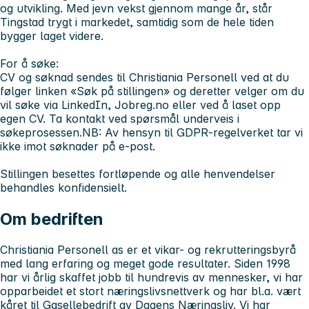
og utvikling. Med jevn vekst gjennom mange år, står
Tingstad trygt i markedet, samtidig som de hele tiden
bygger laget videre.
For å søke
:
CV og søknad sendes til Christiania Personell ved at du
følger linken «Søk på stillingen» og deretter velger om du
vil søke via LinkedIn, Jobreg.no eller ved å laset opp
egen CV. Ta kontakt ved spørsmål underveis i
søkeprosessen.
NB:
Av hensyn til GDPR-regelverket tar vi
ikke imot søknader på e-post.
Stillingen besettes fortløpende og alle henvendelser
behandles konfidensielt.
Om bedriften
Christiania Personell as er et vikar- og rekrutteringsbyrå
med lang erfaring og meget gode resultater. Siden 1998
har vi årlig skaffet jobb til hundrevis av mennesker, vi har
opparbeidet et stort næringslivsnettverk og har bl.a. vært
kåret til Gasellebedrift av Dagens Næringsliv. Vi har