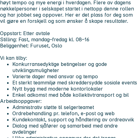
høyt tempo og mye energi i hverdagen. Flere av dagens
nøkkelpersoner i selskapet startet i nettopp denne rollen
og har jobbet seg oppover. Her er det plass for deg som
vil gjøre en forskjell og som ønsker å skape resultater.
Oppstart:
Etter avtale
Stilling:
Fast, mandag–fredag kl. 08–16
Beliggenhet:
Furuset, Oslo
Vi kan tilby:
Konkurransedyktige betingelser og gode
utviklingsmuligheter
Varierte dager med ansvar og tempo
Et sterkt teammiljø med skreddersydde sosiale events
Nytt bygg med moderne kontorlokaler
Enkel adkomst med både kollektivtransport og bil
Arbeidsoppgaver:
Administrativ støtte til selgerteamet
Ordrebehandling pr. telefon, e-post og web
Kundekontakt, support og håndtering av ordreavvik
Dialog med sjåfører og samarbeid med andre
avdelinger
Ulike administrative oppgaver der det trengs