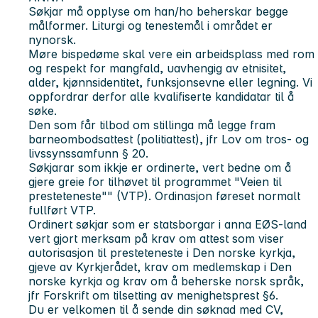
Søkjar må opplyse om han/ho beherskar begge
målformer. Liturgi og tenestemål i området er
nynorsk.
Møre bispedøme skal vere ein arbeidsplass med rom
og respekt for mangfald, uavhengig av etnisitet,
alder, kjønnsidentitet, funksjonsevne eller legning. Vi
oppfordrar derfor alle kvalifiserte kandidatar til å
søke.
Den som får tilbod om stillinga må legge fram
barneombodsattest (politiattest), jfr Lov om tros- og
livssynssamfunn § 20.
Søkjarar som ikkje er ordinerte, vert bedne om å
gjere greie for tilhøvet til programmet "Veien til
presteteneste"" (VTP). Ordinasjon føreset normalt
fullført VTP.
Ordinert søkjar som er statsborgar i anna EØS-land
vert gjort merksam på krav om attest som viser
autorisasjon til presteteneste i Den norske kyrkja,
gjeve av Kyrkjerådet, krav om medlemskap i Den
norske kyrkja og krav om å beherske norsk språk,
jfr Forskrift om tilsetting av menighetsprest §6.
Du er velkomen til å sende din søknad med CV,