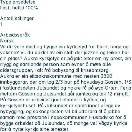
Type ansettelse
Fast, heltid 100%
Antall stillinger
1
Arbeidsspråk
Norsk
Vil du vere med og bygge ein kyrkjelyd for barn, unge og
voksne? Vil du bli del av ein stab der jazzen og leiken har
ein plass? Aukra kyrkjelyd er på jakt etter ein ny prest, ein
trygg og samlande person som evner å møte alle
aldersgrupper, i alt frå babysang til kriseomsorg.
Aukra er ein eittsoknskommune med nesten 3800
innbyggarar, der om lag 2/3 bur på hovudøya Gossen, 1/3
i fastlandsdelen Julsundet og nokre få på øya Orten. Ferja
mellom Gossen og Julsundet går jamleg og tek 12 minutt.
På Gossen er arbeidet godt etablert i kyrkja, og
kyrkjelydshuset. På Julsundet er samfunnet prega av
nybygging, og soknepresten vil bli utfordra til å jobbe
saman med prestane i nabokommunen Hustadvika for å
bygge arbeidet på Julsundet, då mange vel Vågøy kyrkje
for å nytte kyrkja sine tenester.