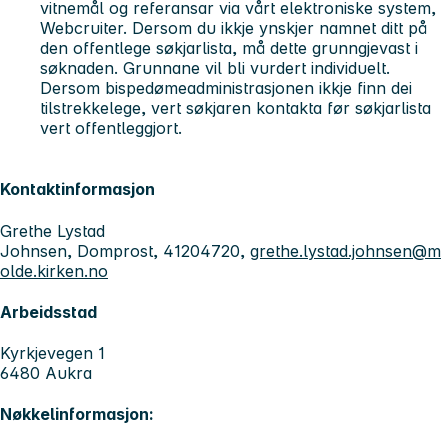
vitnemål og referansar via vårt elektroniske system,
Webcruiter. Dersom du ikkje ynskjer namnet ditt på
den offentlege søkjarlista, må dette grunngjevast i
søknaden. Grunnane vil bli vurdert individuelt.
Dersom bispedømeadministrasjonen ikkje finn dei
tilstrekkelege, vert søkjaren kontakta før søkjarlista
vert offentleggjort.
Kontaktinformasjon
Grethe Lystad
Johnsen, Domprost, 41204720,
grethe.lystad.johnsen@m
olde.kirken.no
Arbeidsstad
Kyrkjevegen 1
6480 Aukra
Nøkkelinformasjon: