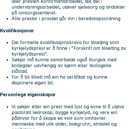
leier presten konfirmantarbeidet, tek del i
undervisningsarbeidet, utøver sjelesorg og andakter
på omsorgssenteret.
Alle prestar i prostiet går inn i beredskapsordning
Kvalifikasjonar
Dei formelle kvalifikasjonskrava for tilsetjing som
kyrkjelydsprest er å finne i "Forskrift om tilsetting av
kyrkjelydsprest".
Søkjar må kunne samarbeide også liturgisk med
kollegaer uavhengig av kjønn eller teologiske
ståstad.
For å bli tilsett må ein ha sertifikat og kunne
disponere eigen bil.
Personlege eigenskapar
Vi søkjer etter ein prest med lyst og evne til å utøve
pastoralt leiarskap, bygge kyrkjelyd, og vere ein
pådrivar for å skape eit «vi» som omfavner
menneske med ulik alder, bakgrunn, etnisitet og