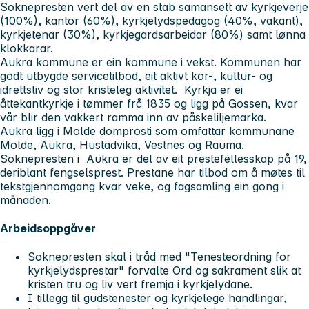
Soknepresten vert del av en stab samansett av kyrkjeverje
(100%), kantor (60%), kyrkjelydspedagog (40%, vakant),
kyrkjetenar (30%), kyrkjegardsarbeidar (80%) samt lønna
klokkarar.
Aukra kommune er ein kommune i vekst. Kommunen har
godt utbygde servicetilbod, eit aktivt kor-, kultur- og
idrettsliv og stor kristeleg aktivitet. Kyrkja er ei
åttekantkyrkje i tømmer frå 1835 og ligg på Gossen, kvar
vår blir den vakkert ramma inn av påskeliljemarka.
Aukra ligg i Molde domprosti som omfattar kommunane
Molde, Aukra, Hustadvika, Vestnes og Rauma.
Soknepresten i Aukra er del av eit prestefellesskap på 19,
deriblant fengselsprest. Prestane har tilbod om å møtes til
tekstgjennomgang kvar veke, og fagsamling ein gong i
månaden.
Arbeidsoppgåver
Soknepresten skal i tråd med "Tenesteordning for
kyrkjelydsprestar" forvalte Ord og sakrament slik at
kristen tru og liv vert fremja i kyrkjelydane.
I tillegg til gudstenester og kyrkjelege handlingar,