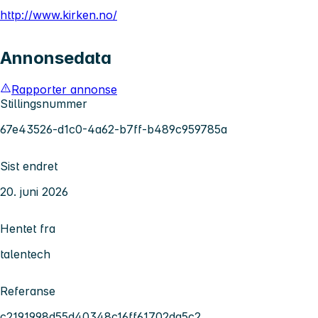
http://www.kirken.no/
Annonsedata
Rapporter annonse
Stillingsnummer
67e43526-d1c0-4a62-b7ff-b489c959785a
Sist endret
20. juni 2026
Hentet fra
talentech
Referanse
c2191998d55d40348c16ff61702da5c2