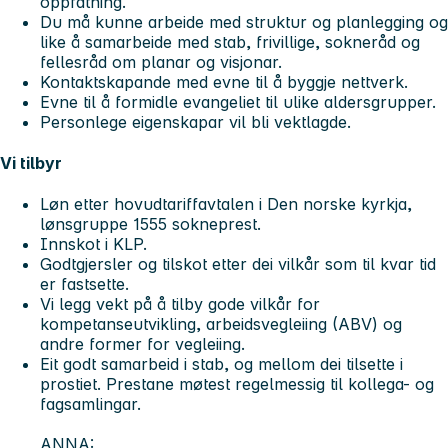
oppfatning.
Du må kunne arbeide med struktur og planlegging og
like å samarbeide med stab, frivillige, sokneråd og
fellesråd om planar og visjonar.
Kontaktskapande med evne til å byggje nettverk.
Evne til å formidle evangeliet til ulike aldersgrupper.
Personlege eigenskapar vil bli vektlagde.
Vi tilbyr
Løn etter hovudtariffavtalen i Den norske kyrkja,
lønsgruppe 1555 sokneprest.
Innskot i KLP.
Godtgjersler og tilskot etter dei vilkår som til kvar tid
er fastsette.
Vi legg vekt på å tilby gode vilkår for
kompetanseutvikling, arbeidsvegleiing (ABV) og
andre former for vegleiing.
Eit godt samarbeid i stab, og mellom dei tilsette i
prostiet. Prestane møtest regelmessig til kollega- og
fagsamlingar.
ANNA
: