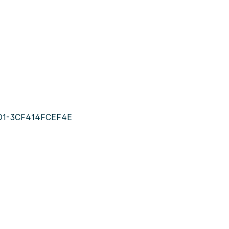
D1-3CF414FCEF4E