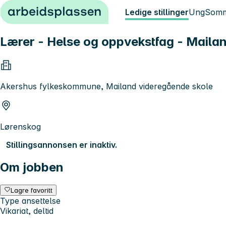
Hopp til innhold
Ledige stillinger
Ung
Somm
Lærer - Helse og oppvekstfag - Maila
Akershus fylkeskommune, Mailand videregående skole
Lørenskog
Stillingsannonsen er inaktiv.
Om jobben
Lagre favoritt
Type ansettelse
Vikariat, deltid