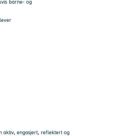
svis barne- og
lever
tiv, engasjert, reflektert og