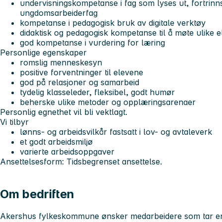
undervisningskompetanse i fag som lyses ut, fortrinn
ungdomsarbeiderfag
kompetanse i pedagogisk bruk av digitale verktøy
didaktisk og pedagogisk kompetanse til å møte ulike e
god kompetanse i vurdering for læring
Personlige egenskaper
romslig menneskesyn
positive forventninger til elevene
god på relasjoner og samarbeid
tydelig klasseleder, fleksibel, godt humør
beherske ulike metoder og opplæringsarenaer
Personlig egnethet vil bli vektlagt.
Vi tilbyr
lønns- og arbeidsvilkår fastsatt i lov- og avtaleverk
et godt arbeidsmiljø
varierte arbeidsoppgaver
Ansettelsesform: Tidsbegrenset ansettelse.
Om bedriften
Akershus fylkeskommune ønsker medarbeidere som tar en ak