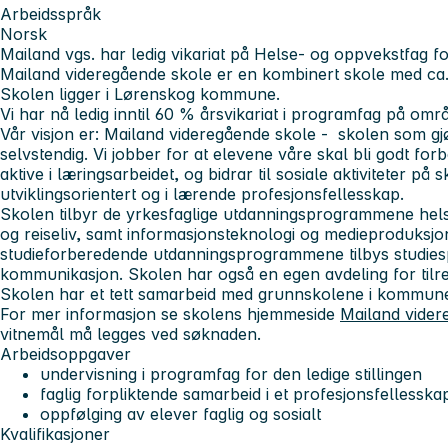
Arbeidsspråk
Norsk
Mailand vgs. har ledig vikariat på Helse- og oppvekstfag 
Mailand videregående skole er en kombinert skole med ca.
Skolen ligger i Lørenskog kommune.
Vi har nå ledig inntil 60 % årsvikariat i programfag på om
Vår visjon er: Mailand videregående skole - skolen som gjø
selvstendig. Vi jobber for at elevene våre skal bli godt forb
aktive i læringsarbeidet, og bidrar til sosiale aktiviteter på
utviklingsorientert og i lærende profesjonsfellesskap.
Skolen tilbyr de yrkesfaglige utdanningsprogrammene hels
og reiseliv, samt informasjonsteknologi og medieproduksjo
studieforberedende utdanningsprogrammene tilbys studiesp
kommunikasjon. Skolen har også en egen avdeling for tilre
Skolen har et tett samarbeid med grunnskolene i kommunen
For mer informasjon se skolens hjemmeside
Mailand vider
vitnemål må legges ved søknaden.
Arbeidsoppgaver
undervisning i programfag for den ledige stillingen
faglig forpliktende samarbeid i et profesjonsfellesska
oppfølging av elever faglig og sosialt
Kvalifikasjoner