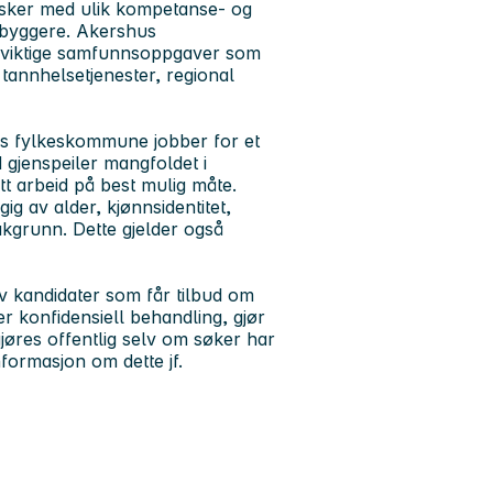
esker med ulik kompetanse- og
nnbyggere. Akershus
r viktige samfunnsoppgaver som
 tannhelsetjenester, regional
us fylkeskommune jobber for et
d gjenspeiler mangfoldet i
itt arbeid på best mulig måte.
gig av alder, kjønnsidentitet,
bakgrunn. Dette gjelder også
av kandidater som får tilbud om
r konfidensiell behandling, gjør
øres offentlig selv om søker har
nformasjon om dette jf.