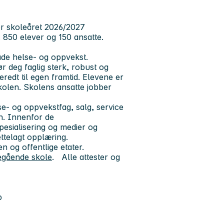
for skoleåret 2026/2027
 850 elever og 150 ansatte.
råde helse- og oppvekst.
r deg faglig sterk, robust og
eredt til egen framtid. Elevene er
 skolen. Skolens ansatte jobber
e- og oppvekstfag, salg, service
n. Innenfor de
esialisering og medier og
ttelagt opplæring.
 og offentlige etater.
egående skole
. Alle attester og
p