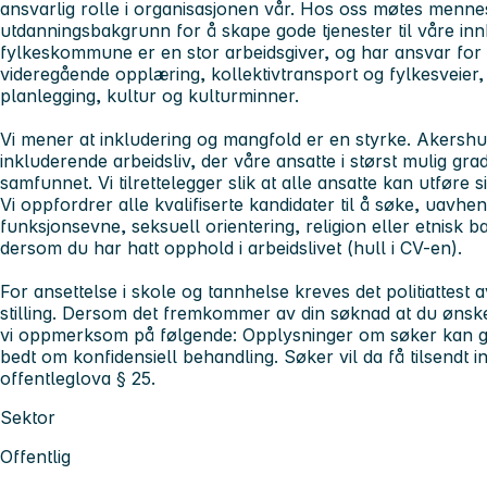
ansvarlig rolle i organisasjonen vår. Hos oss møtes menn
utdanningsbakgrunn for å skape gode tjenester til våre i
fylkeskommune er en stor arbeidsgiver, og har ansvar fo
videregående opplæring, kollektivtransport og fylkesveier,
planlegging, kultur og kulturminner.
Vi mener at inkludering og mangfold er en styrke. Akersh
inkluderende arbeidsliv, der våre ansatte i størst mulig gra
samfunnet. Vi tilrettelegger slik at alle ansatte kan utføre s
Vi oppfordrer alle kvalifiserte kandidater til å søke, uavhen
funksjonsevne, seksuell orientering, religion eller etnisk 
dersom du har hatt opphold i arbeidslivet (hull i CV-en).
For ansettelse i skole og tannhelse kreves det politiattest 
stilling. Dersom det fremkommer av din søknad at du ønske
vi oppmerksom på følgende: Opplysninger om søker kan gj
bedt om konfidensiell behandling. Søker vil da få tilsendt i
offentleglova § 25.
Sektor
Offentlig