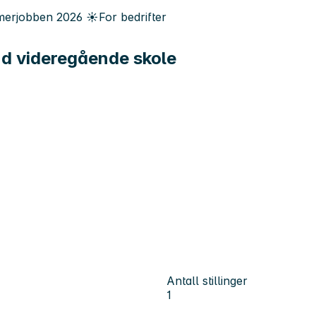
erjobben
2026
☀️
For bedrifter
nd videregående skole
Antall stillinger
1