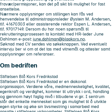
fravær/permisjoner, kan det på sikt bli mulighet for fast
ansettelse.
Nærmere opplysninger om stillingen kan fås ved
henvendelse til administrasjonsleder Øystein M. Andersen,
tlf. 41670303 eller assisterende rektor Espen L. Andersen,
tlf. 97017149. Dersom du har noen spørsmål til
rekrutteringsprosessen ta kontakt med HR-leder June
Dahlman e-post:
june.dahlman@blaakors.no
.
Søknad med CV sendes via søkeknappen. Ved eventuelt
intervju ber vi om at det tas med vitnemål og attester samt
opplysninger om referanser.
Om bedriften
Stiftelsen Blå Kors Fredrikstad
Stiftelsen Blå Kors Fredrikstad er en diakonal
organisasjon. Verdiene våre, medmenneskelighet, kvalitet,
egenkraft og verdighet, kommer til uttrykk i ord, handling
og gjennom høyt faglig nivå i tilbudene vi gir. I sentrum
står det enkelte mennesket som gis mulighet til å utvikle
egen styrke og øke sin livsmestring i samarbeid med
ansatte i stiftelsens virksomheter. Stiftelsen Blå Kors