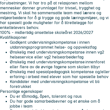
forutsetninger. Vi har tro på at relasjonen mellom
mennesker danner grunnlaget for trivsel, trygghet og
mestring. Vi skal ha sammensatte team med lærere og
miljøarbeidere for å gi trygge og gode læringsmiljøer, og vi
har spesielt gode muligheter for å tilrettelegge for
enkeltelevers behov.
100% - midlertidig ansettelse skoleåret 2026/2027
Kvalifikasjoner
Godkjent undervisningskompetanse i innen
utdanningsprogrammet helse- og oppvekstfag
Ønskelig med undervisningskompetanse innen vg2
helseservice eller vg2 helsearbeiderfag
Ønskelig med undervisningskompetanse innenforet
eller flere av de øvrige fagene som skolen tilbyr
Ønskelig med spesialpedagogisk kompetanse og/eller
erfaring i arbeid med elever som har spesielle behov
Kandidater med undervisningskompetanse vil bli
foretrukket
Personlige egenskaper
Du er tålmodig, åpen, tolerant og raus
Du har gode samarbeidsevner og et ønske om å
jobbe i team