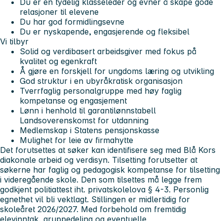
Du er en tydelig klasseleder og evner å skape gode
relasjoner til elevene
Du har god formidlingsevne
Du er nyskapende, engasjerende og fleksibel
Vi tilbyr
Solid og verdibasert arbeidsgiver med fokus på
kvalitet og egenkraft
Å gjøre en forskjell for ungdoms læring og utvikling
God struktur i en ubyråkratisk organisasjon
Tverrfaglig personalgruppe med høy faglig
kompetanse og engasjement
Lønn i henhold til garantilønnstabell
Landsoverenskomst for utdanning
Medlemskap i Statens pensjonskasse
Mulighet for leie av firmahytte
Det forutsettes at søker kan identifisere seg med Blå Kors
diakonale arbeid og verdisyn. Tilsetting forutsetter at
søkerne har faglig og pedagogisk kompetanse for tilsetting
i videregående skole. Den som tilsettes må legge frem
godkjent politiattest iht. privatskolelova § 4-3. Personlig
egnethet vil bli vektlagt. Stillingen er midlertidig for
skoleåret 2026/2027. Med forbehold om fremtidig
elevinntak, gruppedeling og eventuelle