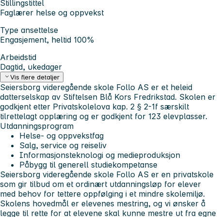
Stillingstittel
Faglærer helse og oppvekst
Type ansettelse
Engasjement, heltid 100%
Arbeidstid
Dagtid, ukedager
Vis flere detaljer
Seiersborg videregående skole Follo AS er et heleid
datterselskap av Stiftelsen Blå Kors Fredrikstad. Skolen er
godkjent etter Privatskolelova kap. 2 § 2-1f særskilt
tilrettelagt opplæring og er godkjent for 123 elevplasser.
Utdanningsprogram
Helse- og oppvekstfag
Salg, service og reiseliv
Informasjonsteknologi og medieproduksjon
Påbygg til generell studiekompetanse
Seiersborg videregående skole Follo AS er en privatskole
som gir tilbud om et ordinært utdanningsløp for elever
med behov for tettere oppfølging i et mindre skolemiljø.
Skolens hovedmål er elevenes mestring, og vi ønsker å
legge til rette for at elevene skal kunne mestre ut fra egne