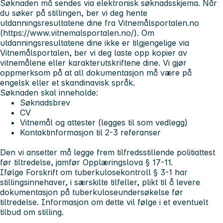
Søknaden må sendes via elektronisk søknadsskjema. Når
du søker på stillingen, ber vi deg hente
utdanningsresultatene dine fra Vitnemålsportalen.no
(https://www.vitnemalsportalen.no/). Om
utdanningsresultatene dine ikke er tilgjengelige via
Vitnemålsportalen, ber vi deg laste opp kopier av
vitnemålene eller karakterutskriftene dine. Vi gjør
oppmerksom på at all dokumentasjon må være på
engelsk eller et skandinavisk språk.
Søknaden skal inneholde:
Søknadsbrev
CV
Vitnemål og attester (legges til som vedlegg)
Kontaktinformasjon til 2-3 referanser
Den vi ansetter må legge frem tilfredsstillende politiattest
før tiltredelse, jamfør Opplæringslova § 17-11.
Ifølge Forskrift om tuberkulosekontroll § 3-1 har
stillingsinnehaver, i særskilte tilfeller, plikt til å levere
dokumentasjon på tuberkuloseundersøkelse før
tiltredelse. Informasjon om dette vil følge i et eventuelt
tilbud om stilling.