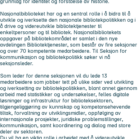
grunnlag for identitet og forståelse av historie.
Nasjonalbiblioteket har og en sentral rolle i å bidra til å
utvikle og iverksette den nasjonale bibliotekpolitikken og i
å drive og videreutvikle bibliotektjenester til
enkeltpersoner og til bibliotek. Nasjonalbibliotekets
oppgaver på bibliotekområdet er samlet i den nye
avdelingen Bibliotektjenester, som består av fire seksjoner
og over 70 kompetente medarbeidere. Til Seksjon for
kommunikasjon og bibliotekpolitikk søker vi nå
seksjonsleder.
Som leder for denne seksjonen vil du lede 13
medarbeidere som jobber tett på ulike sider ved utvikling
og iverksetting av bibliotekpolitikken, blant annet gjennom
arbeid med statistikker og undersøkelser, felles digitale
løsninger og infrastruktur for biblioteksektoren,
tilgjengeliggjøring av kunnskap og kompetansehevende
tiltak, forvaltning av utviklingsmidler, oppfølging av
internasjonale prosjekter, juridiske problemstillinger,
kommunikasjon, samt koordinering og dialog med store
deler av sektoren.
Du vil ha en viktig rolle i arbeidet med å videreutvikle