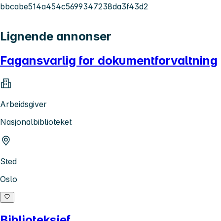
bbcabe514a454c5699347238da3f43d2
Lignende annonser
Fagansvarlig for dokumentforvaltning
Arbeidsgiver
Nasjonalbiblioteket
Sted
Oslo
Biblioteksjef