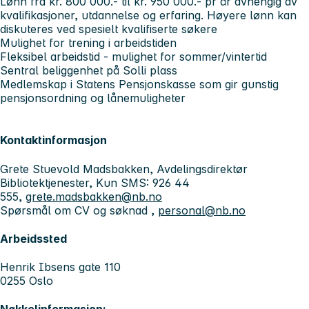
Lønn fra kr. 800 000.- til kr. 950 000.- pr år avhengig av
kvalifikasjoner, utdannelse og erfaring. Høyere lønn kan
diskuteres ved spesielt kvalifiserte søkere
Mulighet for trening i arbeidstiden
Fleksibel arbeidstid - mulighet for sommer/vintertid
Sentral beliggenhet på Solli plass
Medlemskap i Statens Pensjonskasse som gir gunstig
pensjonsordning og lånemuligheter
Kontaktinformasjon
Grete Stuevold Madsbakken, Avdelingsdirektør
Bibliotektjenester, Kun SMS: 926 44
555,
grete.madsbakken@nb.no
Spørsmål om CV og søknad ,
personal@nb.no
Arbeidssted
Henrik Ibsens gate 110
0255 Oslo