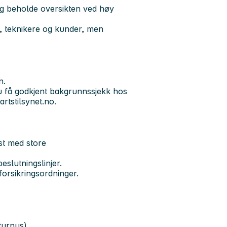
 og beholde oversikten ved høy
, teknikere og kunder, men
n.
du få godkjent bakgrunnssjekk hos
rtstilsynet.no.
kst med store
eslutningslinjer.
orsikringsordninger.
turnus).