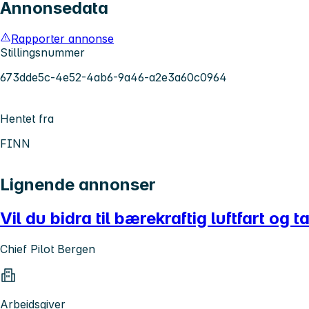
Annonsedata
Rapporter annonse
Stillingsnummer
673dde5c-4e52-4ab6-9a46-a2e3a60c0964
Hentet fra
FINN
Lignende annonser
Vil du bidra til bærekraftig luftfart og
Chief Pilot Bergen
Arbeidsgiver