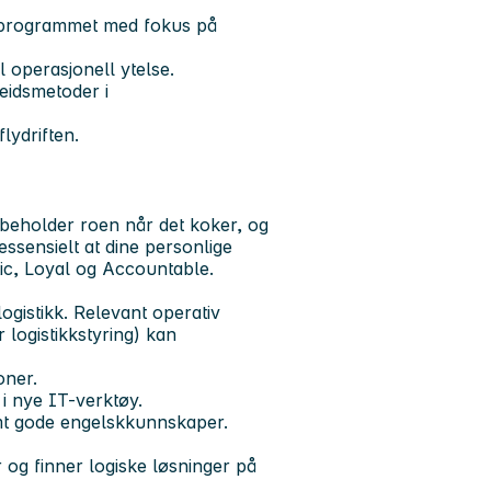
flyprogrammet med fokus på
l operasjonell ytelse.
beidsmetoder i
lydriften.
m beholder roen når det koker, og
ssensielt at dine personlige
ic, Loyal og Accountable.
logistikk. Relevant operativ
r logistikkstyring) kan
oner.
 i nye IT-verktøy.
samt gode engelskkunnskaper.
og finner logiske løsninger på