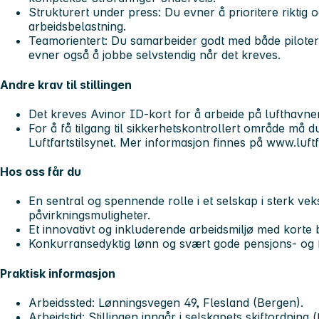
Strukturert under press: Du evner å prioritere riktig
arbeidsbelastning.
Teamorientert: Du samarbeider godt med både piloter
evner også å jobbe selvstendig når det kreves.
Andre krav til stillingen
Det kreves Avinor ID-kort for å arbeide på lufthavne
For å få tilgang til sikkerhetskontrollert område må 
Luftfartstilsynet. Mer informasjon finnes på www.luftfa
Hos oss får du
En sentral og spennende rolle i et selskap i sterk ve
påvirkningsmuligheter.
Et innovativt og inkluderende arbeidsmiljø med korte b
Konkurransedyktig lønn og svært gode pensjons- og f
Praktisk informasjon
Arbeidssted: Lønningsvegen 49, Flesland (Bergen).
Arbeidstid: Stillingen inngår i selskapets skiftordning (