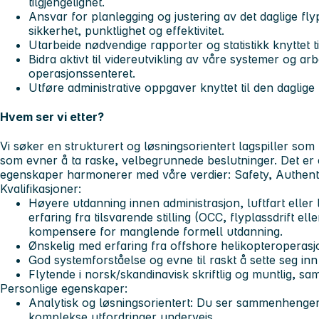
tilgjengelighet.
Ansvar for planlegging og justering av det daglige 
sikkerhet, punktlighet og effektivitet.
Utarbeide nødvendige rapporter og statistikk knyttet ti
Bidra aktivt til videreutvikling av våre systemer og ar
operasjonssenteret.
Utføre administrative oppgaver knyttet til den daglige f
Hvem ser vi etter?
Vi søker en strukturert og løsningsorientert lagspiller so
som evner å ta raske, velbegrunnede beslutninger. Det er e
egenskaper harmonerer med våre verdier: Safety, Authent
Kvalifikasjoner:
Høyere utdanning innen administrasjon, luftfart eller 
erfaring fra tilsvarende stilling (OCC, flyplassdrift elle
kompensere for manglende formell utdanning.
Ønskelig med erfaring fra offshore helikopteroperasj
God systemforståelse og evne til raskt å sette seg inn
Flytende i norsk/skandinavisk skriftlig og muntlig, 
Personlige egenskaper:
Analytisk og løsningsorientert: Du ser sammenhenger 
komplekse utfordringer underveis.