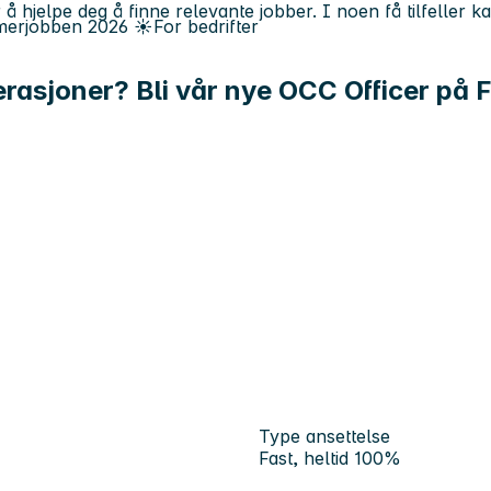
 å hjelpe deg å finne relevante jobber. I noen få tilfeller 
erjobben
2026
☀️
For bedrifter
operasjoner? Bli vår nye OCC Officer på 
Type ansettelse
Fast, heltid 100%