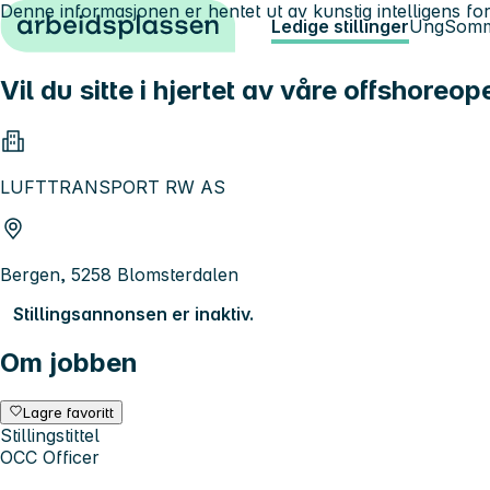
Denne informasjonen er hentet ut av kunstig intelligens for
Hopp til innhold
Ledige stillinger
Ung
Somm
Vil du sitte i hjertet av våre offshore
LUFTTRANSPORT RW AS
Bergen, 5258 Blomsterdalen
Stillingsannonsen er inaktiv.
Om jobben
Lagre favoritt
Stillingstittel
OCC Officer