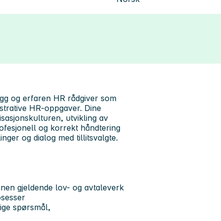
rygg og erfaren HR rådgiver som
istrative HR-oppgaver. Dine
isasjonskulturen, utvikling av
ofesjonell og korrekt håndtering
nger og dialog med tillitsvalgte.
innen gjeldende lov- og avtaleverk
osesser
lige spørsmål,