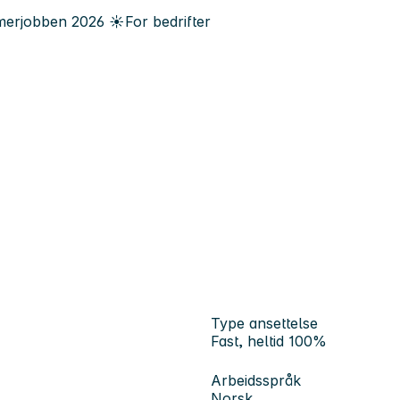
erjobben
2026
☀️
For bedrifter
Type ansettelse
Fast, heltid 100%
Arbeidsspråk
Norsk