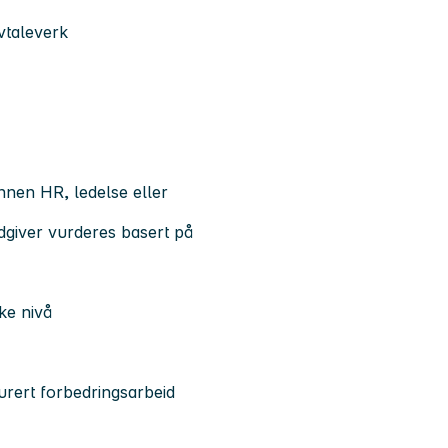
vtaleverk
nnen HR, ledelse eller
rådgiver vurderes basert på
ike nivå
turert forbedringsarbeid