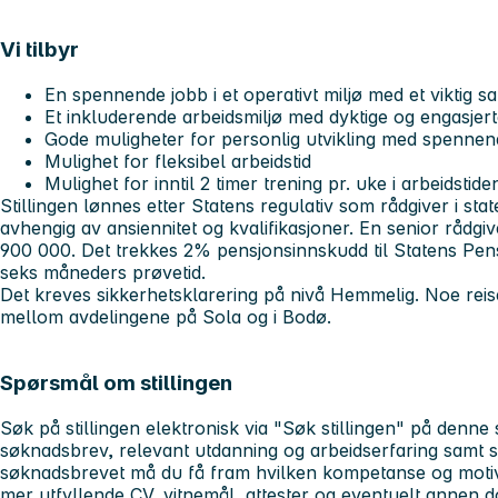
Vi tilbyr
En spennende jobb i et operativt miljø med et viktig
Et inkluderende arbeidsmiljø med dyktige og engasjert
Gode muligheter for personlig utvikling med spenne
Mulighet for fleksibel arbeidstid
Mulighet for inntil 2 timer trening pr. uke i arbeidstide
Stillingen lønnes etter Statens regulativ som rådgiver i st
avhengig av ansiennitet og kvalifikasjoner. En senior rådgiv
900 000. Det trekkes 2% pensjonsinnskudd til Statens Pens
seks måneders prøvetid.
Det kreves sikkerhetsklarering på nivå Hemmelig. Noe re
mellom avdelingene på Sola og i Bodø.
Spørsmål om stillingen
Søk på stillingen elektronisk via "Søk stillingen" på denne
søknadsbrev, relevant utdanning og arbeidserfaring samt sp
søknadsbrevet må du få fram hvilken kompetanse og motiva
mer utfyllende CV, vitnemål, attester og eventuelt annen 