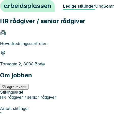
Hopp til innhold
Ledige stillinger
Ung
Somm
HR rådgiver / senior rådgiver
Hovedredningssentralen
Torvgata 2, 8006 Bodø
Om jobben
Lagre favoritt
Stillingstittel
HR rådgiver / senior rådgiver
Antall stillinger
1