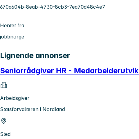
670a604b-8eab-4730-8cb3-7ea70d48c4e7
Hentet fra
jobbnorge
Lignende annonser
Seniorrådgiver HR - Medarbeiderutvik
Arbeidsgiver
Statsforvalteren i Nordland
Sted