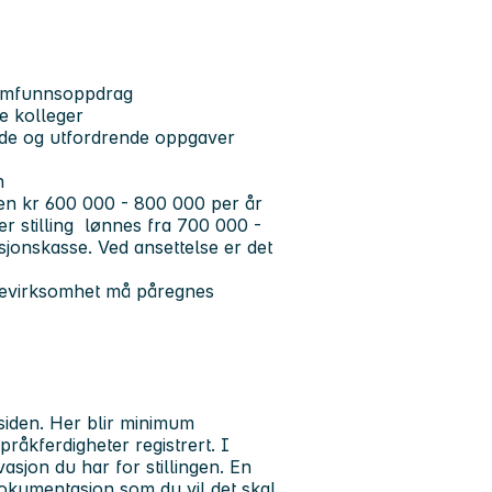
 samfunnsoppdrag
e kolleger
nde og utfordrende oppgaver
n
aten kr 600 000 - 800 000 per år
er stilling lønnes fra 700 000 -
jonskasse. Ved ansettelse er det
isevirksomhet må påregnes
 siden. Her blir minimum
råkferdigheter registrert. I
sjon du har for stillingen. En
dokumentasjon som du vil det skal