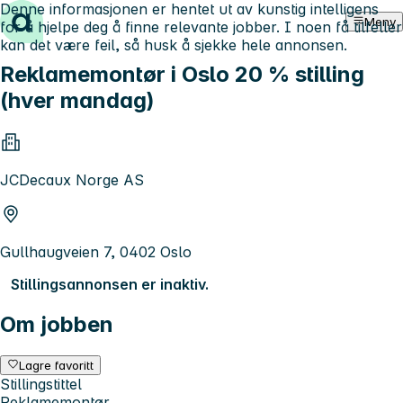
Denne informasjonen er hentet ut av kunstig intelligens
Hopp til innhold
Meny
for å hjelpe deg å finne relevante jobber. I noen få tilfeller
kan det være feil, så husk å sjekke hele annonsen.
Reklamemontør i Oslo 20 % stilling
(hver mandag)
JCDecaux Norge AS
Gullhaugveien 7, 0402 Oslo
Stillingsannonsen er inaktiv.
Om jobben
Lagre favoritt
Stillingstittel
Reklamemontør