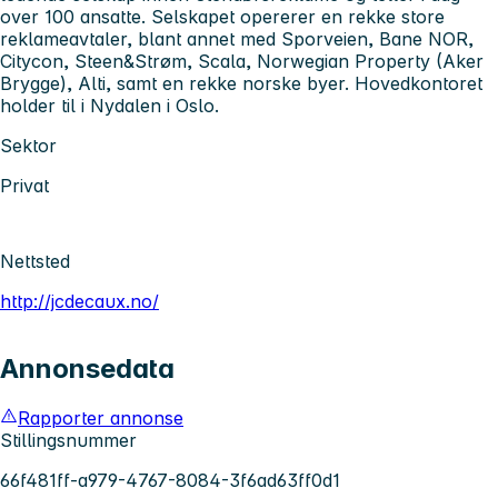
over 100 ansatte. Selskapet opererer en rekke store
reklameavtaler, blant annet med Sporveien, Bane NOR,
Citycon, Steen&Strøm, Scala, Norwegian Property (Aker
Brygge), Alti, samt en rekke norske byer. Hovedkontoret
holder til i Nydalen i Oslo.
Sektor
Privat
Nettsted
http://jcdecaux.no/
Annonsedata
Rapporter annonse
Stillingsnummer
66f481ff-a979-4767-8084-3f6ad63ff0d1