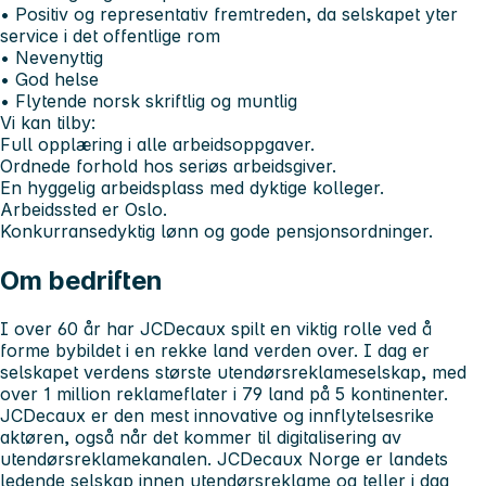
• Positiv og representativ fremtreden, da selskapet yter
service i det offentlige rom
• Nevenyttig
• God helse
• Flytende norsk skriftlig og muntlig
Vi kan tilby:
Full opplæring i alle arbeidsoppgaver.
Ordnede forhold hos seriøs arbeidsgiver.
En hyggelig arbeidsplass med dyktige kolleger.
Arbeidssted er Oslo.
Konkurransedyktig lønn og gode pensjonsordninger.
Om bedriften
I over 60 år har JCDecaux spilt en viktig rolle ved å
forme bybildet i en rekke land verden over. I dag er
selskapet verdens største utendørsreklameselskap, med
over 1 million reklameflater i 79 land på 5 kontinenter.
JCDecaux er den mest innovative og innflytelsesrike
aktøren, også når det kommer til digitalisering av
utendørsreklamekanalen. JCDecaux Norge er landets
ledende selskap innen utendørsreklame og teller i dag