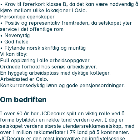
• Krav til førerkort klasse B, da det kan være nødvendig å
kjøre mellom ulike lokasjoner i Oslo.
Personlige egenskaper
• Positiv og representativ fremtreden, da selskapet yter
service i det offentlige rom
• Nevenyttig
• God helse
• Flytende norsk skriftlig og muntlig
Vi kan tilby:
Full opplæring i alle arbeidsoppgaver.
Ordnede forhold hos seriøs arbeidsgiver.
En hyggelig arbeidsplass med dyktige kolleger.
Arbeidssted er Oslo.
Konkurransedyktig lønn og gode pensjonsordninger.
Om bedriften
I over 60 år har JCDecaux spilt en viktig rolle ved å
forme bybildet i en rekke land verden over. I dag er
selskapet verdens største utendørsreklameselskap, med
over 1 million reklameflater i 79 land på 5 kontinenter.
JCDecaux er den mest innovative og innflytelsesrike