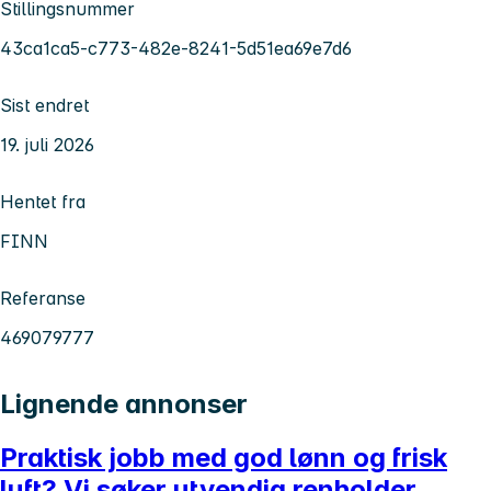
Stillingsnummer
43ca1ca5-c773-482e-8241-5d51ea69e7d6
Sist endret
19. juli 2026
Hentet fra
FINN
Referanse
469079777
Lignende annonser
Praktisk jobb med god lønn og frisk
luft? Vi søker utvendig renholder