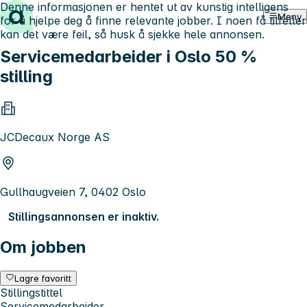
Denne informasjonen er hentet ut av kunstig intelligens
Hopp til innhold
Meny
for å hjelpe deg å finne relevante jobber. I noen få tilfeller
kan det være feil, så husk å sjekke hele annonsen.
Servicemedarbeider i Oslo 50 %
stilling
JCDecaux Norge AS
Gullhaugveien 7, 0402 Oslo
Stillingsannonsen er inaktiv.
Om jobben
Lagre favoritt
Stillingstittel
Servicemedarbeider