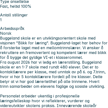
Type ansettelse
Fast, heltid 100%
Antall stillinger
1
Arbeidsspråk
Norsk
Buggeland skole er en utviklingsorientert skole med
visjonen "Blikk for læring". Buggeland-laget har behov for
å forsterke laget med en mellomtrinnslærer. Vi ønsker å
rekruttere en fremoverlent og kompetent lærer med blikk
for å bygge det gyldige VI-et i klasserommet.
Fra august 2026 har vi ledig en lærerstilling. Buggeland
skole er en 1-7 skole med rundt 480 elever. Det er to
kontaktlærere per klasse, med unntak av på 6. og 7.trinn,
hvor vi har 5 kontaktlærere fordelt på tre klasser. Dette
betyr at vi har god lærertetthet på alle trinnene. Hvert
trinn samarbeider om elevens faglige og sosiale utvikling.
Personalet arbeider ukentlig i profesjonelle
læringsfelleskap hvor vi reflekterer, vurderer og
videreutvikler skolens praksis. Inneværende skoleår