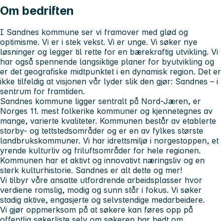
Om bedriften
I Sandnes kommune ser vi framover med glød og
optimisme. Vi er i stek vekst. Vi er unge. Vi søker nye
løsninger og legger til rette for en bærekraftig utvikling. Vi
har også spennende langsiktige planer for byutvikling og
er det geografiske midtpunktet i en dynamisk region. Det er
ikke tilfeldig at visjonen vår lyder slik den gjør: Sandnes – i
sentrum for framtiden.
Sandnes kommune ligger sentralt på Nord-Jæren, er
Norges 11. mest folkerike kommuner og kjennetegnes av
mange, varierte kvaliteter. Kommunen består av etablerte
storby- og tettstedsområder og er en av fylkes største
landbrukskommuner. Vi har idrettsmiljø i norgestoppen, et
yrende kulturliv og friluftsområder for hele regionen.
Kommunen har et aktivt og innovativt næringsliv og en
sterk kulturhistorie. Sandnes er alt dette og mer!
Vi tilbyr våre ansatte utfordrende arbeidsplasser hvor
verdiene romslig, modig og sunn står i fokus. Vi søker
stadig aktive, engasjerte og selvstendige medarbeidere.
Vi gjør oppmerksom på at søkere kan føres opp på
offentlig søkerliste selv om søkeren har bedt om