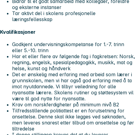
Bidrar til et godt samarbeid med kollegaer, foreldre
og eksterne instanser
Tar aktivt del i skolens profesjonelle
læringsfellesskap
Kvalifikasjoner
Godkjent undervisningskompetanse for 1.-7. trinn
eller 5.-10. trinn
Har et eller flere av følgende fag i fagkretsen: Norsk,
regning, engelsk, spesialpedagogikk, musikk, mat og
helse, kunst og håndverk
Det er ønskelig med erfaring med arbeid som lærer i
grunnskolen, men vi har også god erfaring med å ta
imot nyutdannede. Vi tilbyr veiledning for alle
nyansatte lærere. Skolens rutiner og støttesystem vil
være til god nytte for nyansatte.
Krav om norskferdigheter på minimum nivå B2
Tilfredsstillende politiattest er en forutsetning for
ansettelse. Denne skal ikke legges ved søknaden,
men leveres snarest etter tilbud om ansettelse og før
tiltredelse
I denne stillingen kreves det at du leverer