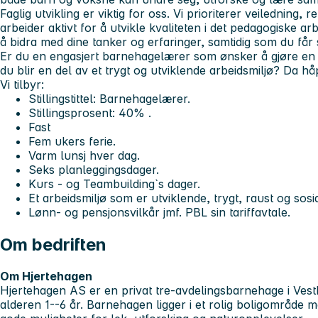
Faglig utvikling er viktig for oss. Vi prioriterer veiledning, 
arbeider aktivt for å utvikle kvaliteten i det pedagogiske ar
å bidra med dine tanker og erfaringer, samtidig som du får st
Er du en engasjert barnehagelærer som ønsker å gjøre en fo
du blir en del av et trygt og utviklende arbeidsmiljø? Da hå
Vi tilbyr:
Stillingstittel: Barnehagelærer.
Stillingsprosent: 40% .
Fast
Fem ukers ferie.
Varm lunsj hver dag.
Seks planleggingsdager.
Kurs - og Teambuilding`s dager.
Et arbeidsmiljø som er utviklende, trygt, raust og sosia
Lønn- og pensjonsvilkår jmf. PBL sin tariffavtale.
Om bedriften
Om Hjertehagen
Hjertehagen AS er en privat tre-avdelingsbarnehage i Vest
alderen 1--6 år. Barnehagen ligger i et rolig boligområde me