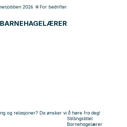
erjobben
2026
☀️
For bedrifter
 BARNEHAGELÆRER
ng og relasjoner? Da ønsker vi å høre fra deg!
Stillingstittel
Barnehagelærer