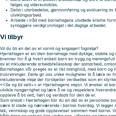
følges og videreutvikles.
Delta i utarbeidelse, gjennomføring og evaluering a
utviklingsarbeid.
Arbeide i tråd med barnehagens utvidede kristne formå
synliggjøre verdigrunnlaget i det daglige arbeidet.
Vi tilbyr
Vil du bli en del av et varmt og engasjert fagmiljø?
Hjertehagen er en liten barnehage med dyktige, stabile o
brenner for å gi hvert enkelt barn en trygg og meningsfull
av et inkluderende arbeidsfellesskap der samarbeid, omsorg 
Barnehagen vår preges av et rikt mangfold, med barn og fam
trosretninger. Dette gir oss unike muligheter til å lære av
inkluderende miljø der forskjeller verdsettes som en styrke
<<Se og bli sett>> er Hjertehagens visjon. Vi ønsker at ba
utvikle nysgjerrighet og lære å se og respektere hverandre
oppleve å bli sett, hørt og verdsatt for den de er.
Som ansatt i Hjertehagen blir du en del av et personale so
være til stede og nærværende i barnas hverdag. Vi legger s
lek, vennskap og gode opplevelser sammen med barna. Vi 
både barn og voksne kan undre seg, utforske og lære sa