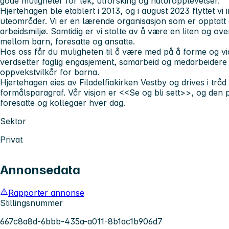
gode muligheter for lek, utforsking og naturopplevelser.
Hjertehagen ble etablert i 2013, og i august 2023 flyttet vi
uteområder. Vi er en lærende organisasjon som er opptatt av
arbeidsmiljø. Samtidig er vi stolte av å være en liten og o
mellom barn, foresatte og ansatte.
Hos oss får du muligheten til å være med på å forme og vi
verdsetter faglig engasjement, samarbeid og medarbeidere 
oppvekstvilkår for barna.
Hjertehagen eies av Filadelfiakirken Vestby og drives i tråd
formålsparagraf. Vår visjon er
<<Se og bli sett>>
, og den 
foresatte og kollegaer hver dag.
Sektor
Privat
Annonsedata
Rapporter annonse
Stillingsnummer
667c8a8d-6bbb-435a-a011-8b1ac1b906d7