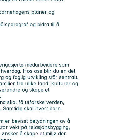
v barnehagens planer og
lsparagraf og bidra til å
g engasjerte medarbeidere som
 hverdag. Hos oss blir du en del
og faglig utvikling står sentralt.
ilier fra ulike land, kulturer og
 hverandre og skape et
.
rna skal få utforske verden,
. Samtidig skal hvert barn
m er bevisst betydningen av å
tor vekt på relasjonsbygging,
ønsker å skape et miljø der
mmen.