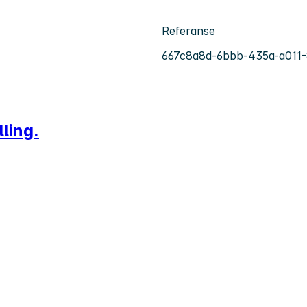
Referanse
667c8a8d-6bbb-435a-a011-
ling.