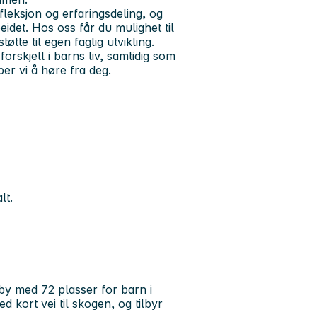
refleksjon og erfaringsdeling, og
beidet. Hos oss får du mulighet til
øtte til egen faglig utvikling.
rskjell i barns liv, samtidig som
per vi å høre fra deg.
lt.
by med 72 plasser for barn i
d kort vei til skogen, og tilbyr