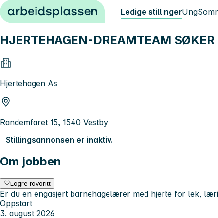
Hopp til innhold
Ledige stillinger
Ung
Somm
HJERTEHAGEN-DREAMTEAM SØKER
Hjertehagen As
Randemfaret 15, 1540 Vestby
Stillingsannonsen er inaktiv.
Om jobben
Lagre favoritt
Er du en engasjert barnehagelærer med hjerte for lek, læri
Oppstart
3. august 2026