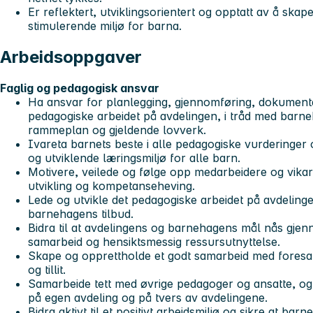
Er reflektert, utviklingsorientert og opptatt av å skap
stimulerende miljø for barna.
Arbeidsoppgaver
Faglig og pedagogisk ansvar
Ha ansvar for planlegging, gjennomføring, dokumenta
pedagogiske arbeidet på avdelingen, i tråd med barn
rammeplan og gjeldende lovverk.
Ivareta barnets beste i alle pedagogiske vurderinger og
og utviklende læringsmiljø for alle barn.
Motivere, veilede og følge opp medarbeidere og vikarer
utvikling og kompetanseheving.
Lede og utvikle det pedagogiske arbeidet på avdelingen
barnehagens tilbud.
Bidra til at avdelingens og barnehagens mål nås gjen
samarbeid og hensiktsmessig ressursutnyttelse.
Skape og opprettholde et godt samarbeid med foresat
og tillit.
Samarbeide tett med øvrige pedagoger og ansatte, og 
på egen avdeling og på tvers av avdelingene.
Bidra aktivt til et positivt arbeidsmiljø og sikre at b