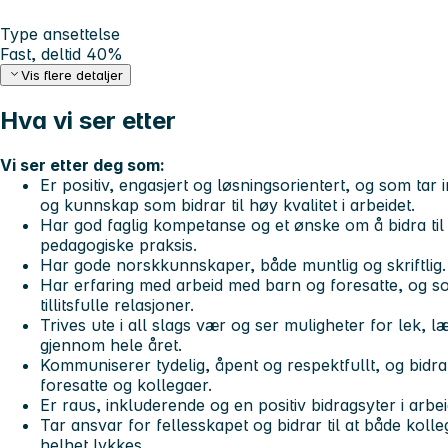
Type ansettelse
Fast, deltid 40%
Vis flere detaljer
Hva vi ser etter
Vi ser etter deg som:
Er positiv, engasjert og løsningsorientert, og som tar in
og kunnskap som bidrar til høy kvalitet i arbeidet.
Har god faglig kompetanse og et ønske om å bidra til
pedagogiske praksis.
Har gode norskkunnskaper, både muntlig og skriftlig.
Har erfaring med arbeid med barn og foresatte, og 
tillitsfulle relasjoner.
Trives ute i all slags vær og ser muligheter for lek, l
gjennom hele året.
Kommuniserer tydelig, åpent og respektfullt, og bidra
foresatte og kollegaer.
Er raus, inkluderende og en positiv bidragsyter i arbei
Tar ansvar for fellesskapet og bidrar til at både ko
helhet lykkes.