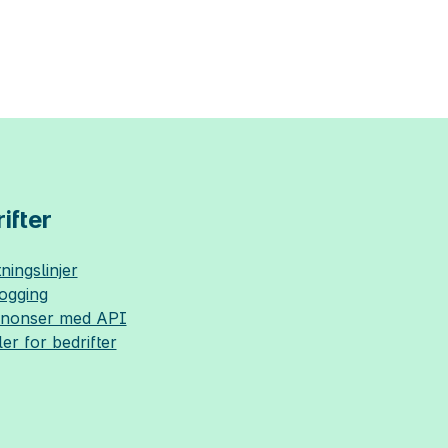
ifter
ningslinjer
logging
nnonser med API
ler for bedrifter