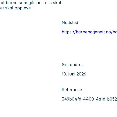
 at barna som går hos oss skal
tet skal oppleve
Nettsted
https://barnehagenett.no/
Sist endret
10. juni 2026
Referanse
349b04fd-4400-4a1d-b05