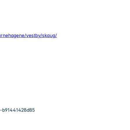
barnehagene/vestby/skaug/
2-b91441428d85