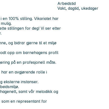
Arbeidstid
Vakt, dagtid, ukedager
en 100% stilling. Vikariatet har
 mulig.
te stillingen for deg! Vi ser etter
.
e, og bidrar gjerne til et miljø
r godt opp om barnehagens profil
gering på en profesjonell måte.
 har en avgjørende rolle i
g eksterne instanser.
beidsmiljø.
nehagenett, samt vår metodikk og
 på som en representant for