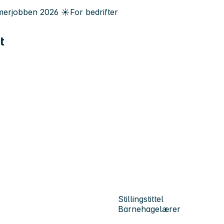
erjobben
2026
☀️
For bedrifter
t
Stillingstittel
Barnehagelærer