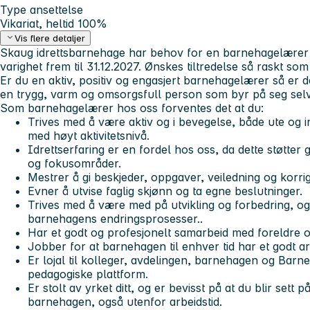
Type ansettelse
Vikariat, heltid 100%
Vis flere detaljer
Skaug idrettsbarnehage har behov for en barnehagelærer i 
varighet frem til 31.12.2027. Ønskes tiltredelse så raskt som
Er du en aktiv, positiv og engasjert barnehagelærer så er det
en trygg, varm og omsorgsfull person som byr på seg selv
Som barnehagelærer hos oss forventes det at du:
Trives med å være aktiv og i bevegelse, både ute og inn
med høyt aktivitetsnivå.
Idrettserfaring er en fordel hos oss, da dette støtte
og fokusområder.
Mestrer å gi beskjeder, oppgaver, veiledning og korri
Evner å utvise faglig skjønn og ta egne beslutninger.
Trives med å være med på utvikling og forbedring, og
barnehagens endringsprosesser..
Har et godt og profesjonelt samarbeid med foreldre o
Jobber for at barnehagen til enhver tid har et godt ar
Er lojal til kolleger, avdelingen, barnehagen og Bar
pedagogiske plattform.
Er stolt av yrket ditt, og er bevisst på at du blir sett
barnehagen, også utenfor arbeidstid.