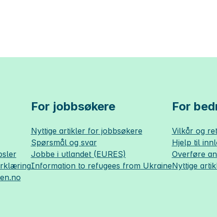
For jobbsøkere
For bedr
Nyttige artikler for jobbsøkere
Vilkår og ret
Spørsmål og svar
Hjelp til inn
sler
Jobbe i utlandet (EURES)
Overføre a
erklæring
Information to refugees from Ukraine
Nyttige artik
sen.no