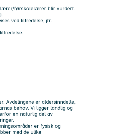
rer/førskolelærer blir vurdert.
g.
es ved tiltredelse, jfr.
iltredelse.
. Avdelingene er aldersinndelte,
arnas behov. Vi ligger landlig og
erfor en naturlig del av
inger.
sningsområder er fysisk og
jobber med de ulike