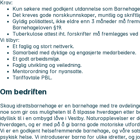
Krav:
Kun søkere med godkjent utdannelse som Barnehagelæ
Det kreves gode norskkunnskaper, muntlig og skriftli
Gyldig politiattest, ikke eldre enn 3 måneder må fremvis
Barnehageloven §19.
Tuberkulose attest iht. forskrifter må fremlegges ved t
Vi tilbyr:
Et faglig og stort nettverk.
Samarbeid med dyktige og engasjerte medarbeidere.
Et godt arbeidsmiljø.
Faglig utvikling og veiledning.
Mentorordning for nyansatte.
Tariffavtale PBL.
Om bedriften
Skaug idrettsbarnehage er en barnehage med tre avdelinger
noe som gir oss muligheten til å tilpasse hverdagen etter b
idyllisk til i en ombygd låve i Vestby. Naturopplevelser er d
hverdagen, og er med på å gi barna gode motoriske utfordr
Vi er en godkjent helsefremmende barnehage, og våre sat
psykisk helse. Vi introduserer barna for ulike idretter, og 