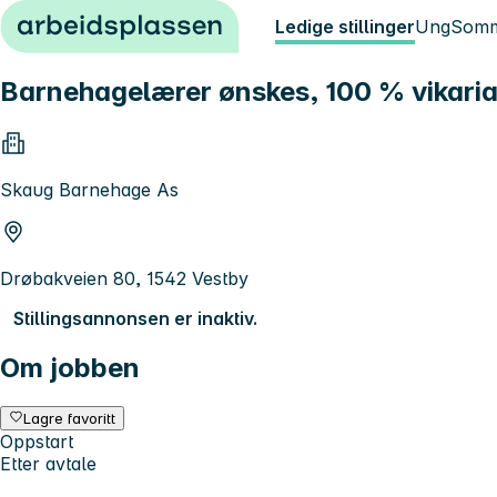
Hopp til innhold
Ledige stillinger
Ung
Somm
Barnehagelærer ønskes, 100 % vikaria
Skaug Barnehage As
Drøbakveien 80, 1542 Vestby
Stillingsannonsen er inaktiv.
Om jobben
Lagre favoritt
Oppstart
Etter avtale