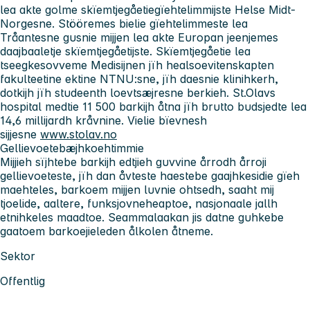
lea akte golme skïemtjegåetiegïehtelimmijste Helse Midt-
Norgesne. Stööremes bielie gïehtelimmeste lea
Tråantesne gusnie mijjen lea akte Europan jeenjemes
daajbaaletje skïemtjegåetijste. Skïemtjegåetie lea
tseegkesovveme Medisijnen jïh healsoevitenskapten
fakulteetine ektine NTNU:sne, jïh daesnie klinihkerh,
dotkijh jïh studeenth loevtsæjresne berkieh. St.Olavs
hospital medtie 11 500 barkijh åtna jïh brutto budsjedte lea
14,6 millijardh kråvnine. Vielie bïevnesh
sijjesne
www.stolav.no
Gellievoetebæjhkoehtimmie
Mijjieh sïjhtebe barkijh edtjieh guvvine årrodh årroji
gellievoeteste, jïh dan åvteste haestebe gaajhkesidie gïeh
maehteles, barkoem mijjen luvnie ohtsedh, saaht mij
tjoelide, aaltere, funksjovneheaptoe, nasjonaale jallh
etnihkeles maadtoe. Seammalaakan jis datne guhkebe
gaatoem barkoejieleden ålkolen åtneme.
Sektor
Offentlig