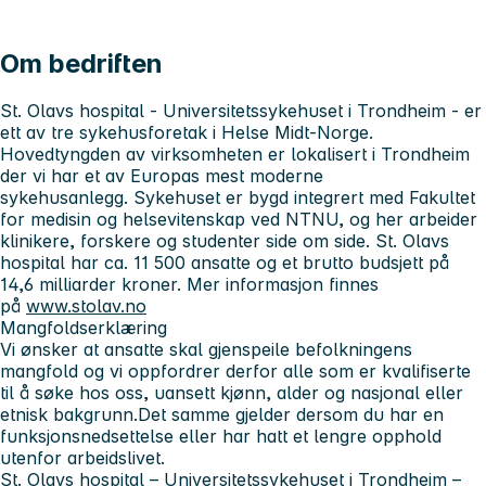
Om bedriften
St. Olavs hospital - Universitetssykehuset i Trondheim
- er
ett av tre sykehusforetak i Helse Midt-Norge.
Hovedtyngden av virksomheten er lokalisert i Trondheim
der vi har et av Europas mest moderne
sykehusanlegg. Sykehuset er bygd integrert med Fakultet
for medisin og helsevitenskap ved NTNU, og her arbeider
klinikere, forskere og studenter side om side. St. Olavs
hospital har ca. 11 500 ansatte og et brutto budsjett på
14,6 milliarder kroner. Mer informasjon finnes
på
www.stolav.no
Mangfoldserklæring
Vi ønsker at ansatte skal gjenspeile befolkningens
mangfold og vi oppfordrer derfor alle som er kvalifiserte
til å søke hos oss, uansett kjønn, alder og nasjonal eller
etnisk bakgrunn.Det samme gjelder dersom du har en
funksjonsnedsettelse eller har hatt et lengre opphold
utenfor arbeidslivet.
St. Olavs hospital – Universitetssykehuset i Trondheim
–