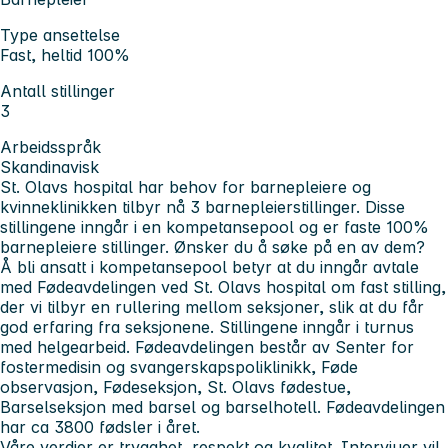
Type ansettelse
Fast, heltid 100%
Antall stillinger
3
Arbeidsspråk
Skandinavisk
St. Olavs hospital har behov for barnepleiere og
kvinneklinikken tilbyr nå 3 barnepleierstillinger. Disse
stillingene inngår i en kompetansepool og er faste 100%
barnepleiere stillinger. Ønsker du å søke på en av dem?
Å bli ansatt i kompetansepool betyr at du inngår avtale
med Fødeavdelingen ved St. Olavs hospital om fast stilling,
der vi tilbyr en rullering mellom seksjoner, slik at du får
god erfaring fra seksjonene. Stillingene inngår i turnus
med helgearbeid. Fødeavdelingen består av Senter for
fostermedisin og svangerskapspoliklinikk, Føde
observasjon, Fødeseksjon, St. Olavs fødestue,
Barselseksjon med barsel og barselhotell. Fødeavdelingen
har ca 3800 fødsler i året.
Våre verdier er trygghet, respekt og kvalitet. Intervjuer vil