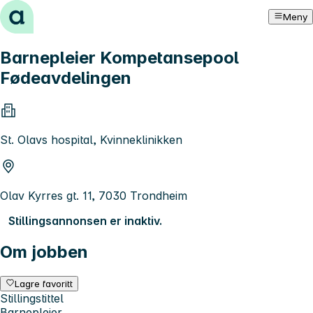
Hopp til innhold
Meny
Barnepleier Kompetansepool
Fødeavdelingen
St. Olavs hospital, Kvinneklinikken
Olav Kyrres gt. 11, 7030 Trondheim
Stillingsannonsen er inaktiv.
Om jobben
Lagre favoritt
Stillingstittel
Barnepleier