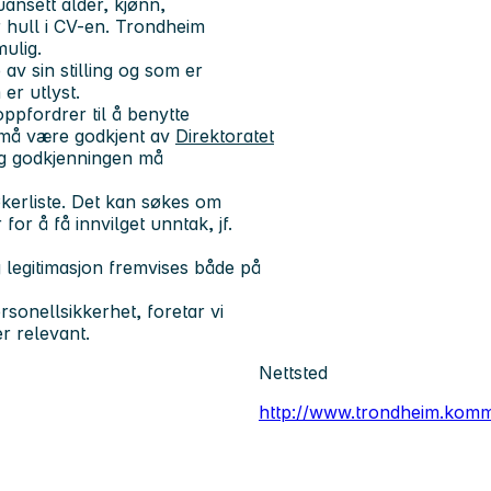
uansett alder, kjønn,
er hull i CV-en. Trondheim
ulig.
v sin stilling og som er
 er utlyst.
ppfordrer til å benytte
 må være godkjent av
Direktoratet
og godkjenningen må
kerliste. Det kan søkes om
or å få innvilget unntak, jf.
g legitimasjon fremvises både på
onellsikkerhet, foretar vi
r relevant.
Nettsted
http://www.trondheim.kom