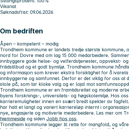
Stillingsprosent: 100%
Vikariat
Søknadsfrist: 09.06.2026
Om bedriften
Åpen – kompetent – modig
Trondheim kommune er landets tredje største kommune, og
nord for Dovre med om lag 15 000 medarbeidere. Sammen j
innbyggere gode helse- og velferdstjenester, oppvekst- og
fritidstilbud og et godt bymiljø. Trondheim kommune hånd
og informasjon som krever ekstra forsiktighet for å ivareta
innbyggerne og samfunnet. Derfor er det viktig for oss at
stole på, som tar kloke valg og er lojal mot samfunnsopp
Trondheim kommune er en framtidsrettet og moderne arb
byens forsknings-, universitets- og høgskolemiljø. Hos os
karrieremuligheter innen en svært bredt spekter av fagfe
har hatt et langt og variert karriereløp internt i organisasjo
nye, engasjerte og motiverte medarbeidere. Les mer om 
hjemmeside
og siden
Jobb hos oss
.
Trondheim kommune legger til rette for mangfold, og våre 