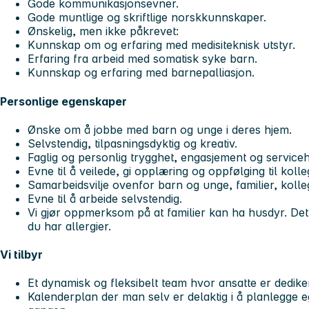
Gode kommunikasjonsevner.
Gode muntlige og skriftlige norskkunnskaper.
Ønskelig, men ikke påkrevet:
Kunnskap om og erfaring med medisiteknisk utstyr.
Erfaring fra arbeid med somatisk syke barn.
Kunnskap og erfaring med barnepalliasjon.
Personlige egenskaper
Ønske om å jobbe med barn og unge i deres hjem.
Selvstendig, tilpasningsdyktig og kreativ.
Faglig og personlig trygghet, engasjement og service
Evne til å veilede, gi opplæring og oppfølging til koll
Samarbeidsvilje ovenfor barn og unge, familier, kolleg
Evne til å arbeide selvstendig.
Vi gjør oppmerksom på at familier kan ha husdyr. De
du har allergier.
Vi tilbyr
Et dynamisk og fleksibelt team hvor ansatte er dediker
Kalenderplan der man selv er delaktig i å planlegge e