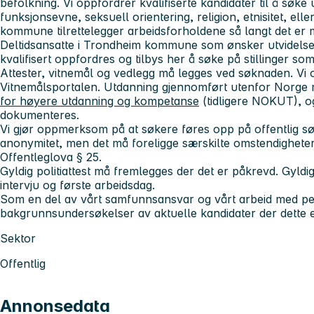
befolkning. Vi oppfordrer kvalifiserte kandidater til å søke 
funksjonsevne, seksuell orientering, religion, etnisitet, ell
kommune tilrettelegger arbeidsforholdene så langt det er m
Deltidsansatte i Trondheim kommune som ønsker utvidelse a
kvalifisert oppfordres og tilbys her å søke på stillinger som
Attester, vitnemål og vedlegg må legges ved søknaden. Vi o
Vitnemålsportalen. Utdanning gjennomført utenfor Norge
for høyere utdanning og kompetanse
(tidligere NOKUT), 
dokumenteres.
Vi gjør oppmerksom på at søkere føres opp på offentlig sø
anonymitet, men det må foreligge særskilte omstendigheter f
Offentleglova § 25.
Gyldig politiattest må fremlegges der det er påkrevd. Gyldi
intervju og første arbeidsdag.
Som en del av vårt samfunnsansvar og vårt arbeid med pers
bakgrunnsundersøkelser av aktuelle kandidater der dette e
Sektor
Offentlig
Annonsedata