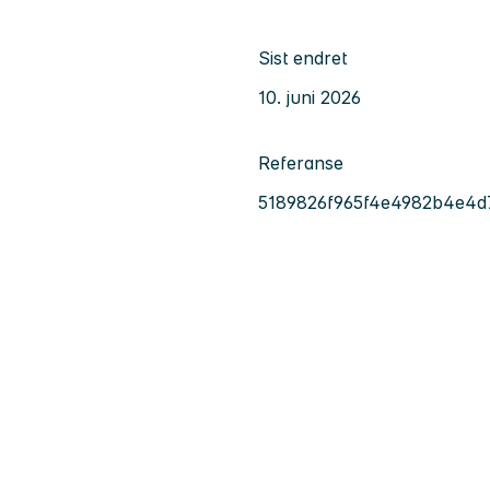
Sist endret
10. juni 2026
Referanse
5189826f965f4e4982b4e4d