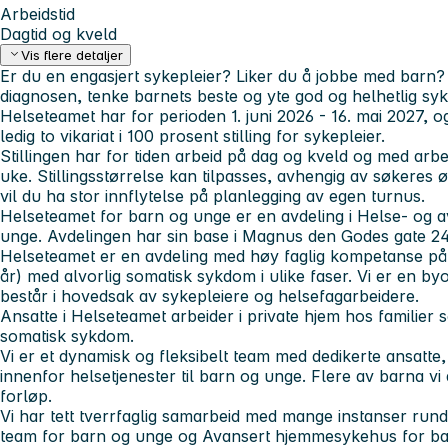
Arbeidstid
Dagtid og kveld
Vis flere detaljer
Er du en engasjert sykepleier? Liker du å jobbe med barn?
diagnosen, tenke barnets beste og yte god og helhetlig sy
Helseteamet har for perioden 1. juni 2026 - 16. mai 2027, 
ledig to vikariat i 100 prosent stilling for sykepleier.
Stillingen har for tiden arbeid på dag og kveld og med arbe
uke. Stillingsstørrelse kan tilpasses, avhengig av søkeres
vil du ha stor innflytelse på planlegging av egen turnus.
Helseteamet for barn og unge er en avdeling i Helse- og a
unge. Avdelingen har sin base i Magnus den Godes gate 24
Helseteamet er en avdeling med høy faglig kompetanse på 
år) med alvorlig somatisk sykdom i ulike faser. Vi er en by
består i hovedsak av sykepleiere og helsefagarbeidere.
Ansatte i Helseteamet arbeider i private hjem hos familier
somatisk sykdom.
Vi er et dynamisk og fleksibelt team med dedikerte ansatte, 
innenfor helsetjenester til barn og unge. Flere av barna vi 
forløp.
Vi har tett tverrfaglig samarbeid med mange instanser rundt
team for barn og unge og Avansert hjemmesykehus for barn