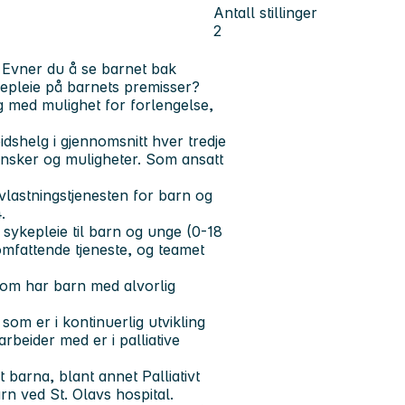
Antall stillinger
2
 Evner du å se barnet bak
kepleie på barnets premisser?
og med mulighet for forlengelse,
idshelg i gjennomsnitt hver tredje
 ønsker og muligheter. Som ansatt
vlastningstjenesten for barn og
.
sykepleie til barn og unge (0-18
omfattende tjeneste, og teamet
 som har barn med alvorlig
som er i kontinuerlig utvikling
arbeider med er i palliative
 barna, blant annet Palliativt
 ved St. Olavs hospital.