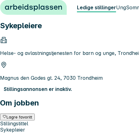
Hopp til innhold
Ledige stillinger
Ung
Somm
Sykepleiere
Helse- og avlastningstjenesten for barn og unge, Trond
Magnus den Godes gt. 24, 7030 Trondheim
Stillingsannonsen er inaktiv.
Om jobben
Lagre favoritt
Stillingstittel
Sykepleier