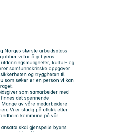
 Norges største arbeidsplass
obber vi for å gi byens
 utdanningsmuligheter, kultur- og
terer samfunnskritiske oppgaver
 sikkerheten og tryggheten til
 du som søker er en person vi kan
draget.
eidsgiver som samarbeider med
s finnes det spennende
lt. Mange av våre medarbeidere
nen. Vi er stadig på utkikk etter
Trondheim kommune på vår
ansatte skal gjenspeile byens