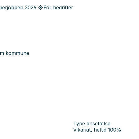
erjobben
2026
☀️
For bedrifter
heim kommune
Type ansettelse
Vikariat, heltid 100%