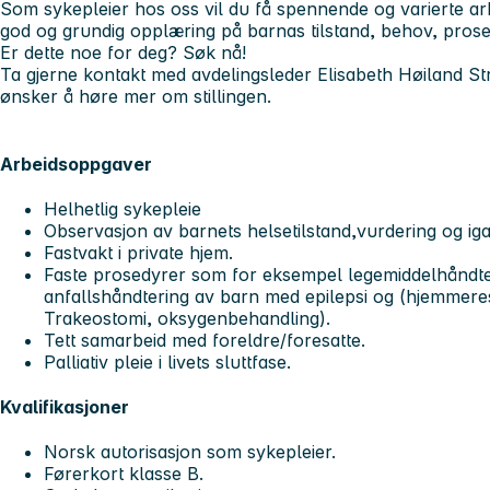
Som sykepleier hos oss vil du få spennende og varierte ar
god og grundig opplæring på barnas tilstand, behov, prose
Er dette noe for deg? Søk nå!
Ta gjerne kontakt med avdelingsleder Elisabeth Høiland 
ønsker å høre mer om stillingen.
Arbeidsoppgaver
Helhetlig sykepleie
Observasjon av barnets helsetilstand,vurdering og igan
Fastvakt i private hjem.
Faste prosedyrer som for eksempel legemiddelhåndte
anfallshåndtering av barn med epilepsi og (hjemmeres
Trakeostomi, oksygenbehandling).
Tett samarbeid med foreldre/foresatte.
Palliativ pleie i livets sluttfase.
Kvalifikasjoner
Norsk autorisasjon som sykepleier.
Førerkort klasse B.