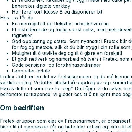
Er strukturert, fleksibel og trygg i møte med ulike pe
behersker digitale verktøy
Har førerkort klasse B og disponerer bil
Hos oss får du
En meningsfull og fleksibel arbeidshverdag
Et inkluderende og faglig sterkt miljø, med metodeve
fagmøter.
God opplæring og støtte. Som nyansatt i Fretex blir
for fag og metode, slik at du blir trygg i din rolle so
Mulighet til å utvikle deg og til å gjøre en forskjell
Et godt nettverk og samarbeid på tvers i Fretex, som
Gode pensjons- og forsikringsordninger
Lønn etter avtale
Fretex Jobb er en del av Frelsesarmeen og du må kjenne d
verdigrunnlag.
Vi
drifter tiltaket
på oppdrag av og i samarb
Høres dette ut som noe for deg? Da håper vi du søker med
behandlet fortløpende. Vi gleder oss til å bli kjent med deg!
Om bedriften
Fretex-gruppen som eies av Frelsesarmeen, er organisert 
bidra til at mennesker får og beholder arbeid og bidra til 