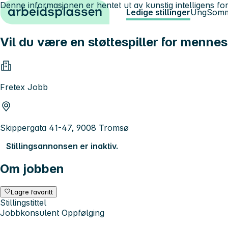
Denne informasjonen er hentet ut av kunstig intelligens for
Hopp til innhold
Ledige stillinger
Ung
Somm
Vil du være en støttespiller for mennesk
Fretex Jobb
Skippergata 41-47, 9008 Tromsø
Stillingsannonsen er inaktiv.
Om jobben
Lagre favoritt
Stillingstittel
Jobbkonsulent Oppfølging