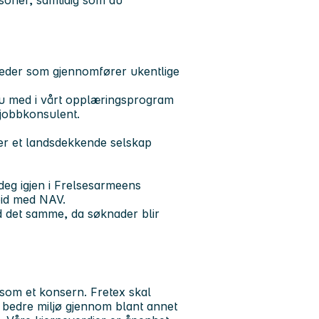
rsoner, samtidig som du
ileder som gjennomfører ukentlige
 du med i vårt opplæringsprogram
m jobbkonsulent.
 er et landsdekkende selskap
eg igjen i
Frelsesarmeens
eid med NAV.
 det samme, da søknader blir
som et konsern. Fretex skal
et bedre miljø gjennom blant annet