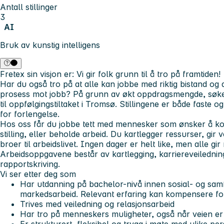
Antall stillinger
3
AI
Bruk av kunstig intelligens
Fretex sin visjon er:
Vi gir folk grunn til å tro på framtiden!
Har du også tro på at alle kan jobbe med riktig bistand og 
prosess mot jobb? På grunn av økt oppdragsmengde, søker
til oppfølgingstiltaket i Tromsø. Stillingene er både faste o
for forlengelse.
Hos oss får du jobbe tett med mennesker som ønsker å kom
stilling, eller beholde arbeid. Du kartlegger ressurser, gir
broer til arbeidslivet. Ingen dager er helt like, men alle gir 
Arbeidsoppgavene består av kartlegging, karriereveilednin
rapportskriving.
Vi ser etter deg som
Har utdanning på bachelor-nivå innen sosial- og samf
markedsarbeid. Relevant erfaring kan kompensere fo
Trives med veiledning og relasjonsarbeid
Har tro på menneskers muligheter, også når veien e