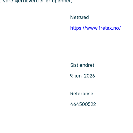
n. Våre kjerneverdier er åpenhet,
Nettsted
https://www.fretex.no/
Sist endret
9. juni 2026
Referanse
464500522