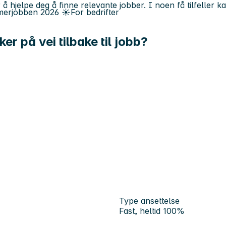
 å hjelpe deg å finne relevante jobber. I noen få tilfeller 
erjobben
2026
☀️
For bedrifter
er på vei tilbake til jobb?
Type ansettelse
Fast, heltid 100%