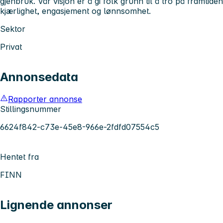
gjenbruk. Vår visjon er å gi folk grunn til å tro på framtide
kjærlighet, engasjement og lønnsomhet.
Sektor
Privat
Annonsedata
Rapporter annonse
Stillingsnummer
6624f842-c73e-45e8-966e-2fdfd07554c5
Hentet fra
FINN
Lignende annonser