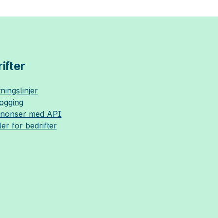
ifter
ningslinjer
logging
nnonser med API
ler for bedrifter