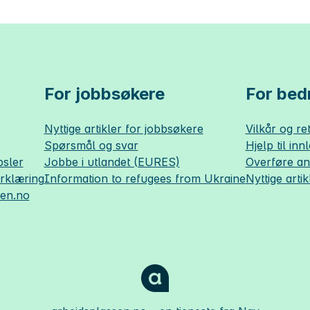
For jobbsøkere
For bedr
Nyttige artikler for jobbsøkere
Vilkår og ret
Spørsmål og svar
Hjelp til inn
sler
Jobbe i utlandet (EURES)
Overføre a
erklæring
Information to refugees from Ukraine
Nyttige artik
sen.no