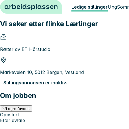
Hopp til innhold
Ledige stillinger
Ung
Somm
Vi søker etter flinke Lærlinger
Røtter av ET Hårstudio
Markeveien 10, 5012 Bergen, Vestland
Stillingsannonsen er inaktiv.
Om jobben
Lagre favoritt
Oppstart
Etter avtale