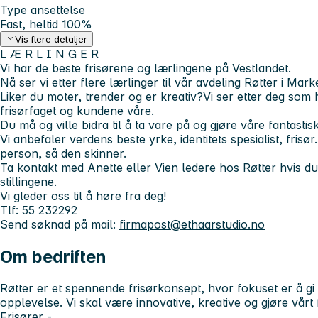
Type ansettelse
Fast, heltid 100%
Vis flere detaljer
L Æ R L I N G E R
Vi har de beste frisørene og lærlingene på Vestlandet.
Nå ser vi etter flere lærlinger til vår avdeling Røtter i Mar
Liker du moter, trender og er kreativ?Vi ser etter deg som
frisørfaget og kundene våre.
Du må og ville bidra til å ta vare på og gjøre våre fantasti
Vi anbefaler verdens beste yrke, identitets spesialist, frisør
person, så den skinner.
Ta kontakt med Anette eller Vien ledere hos Røtter hvis 
stillingene.
Vi gleder oss til å høre fra deg!
Tlf: 55 232292
Send søknad på mail:
firmapost@ethaarstudio.no
Om bedriften
Røtter er et spennende frisørkonsept, hvor fokuset er å g
opplevelse. Vi skal være innovative, kreative og gjøre vårt 
Frisører -