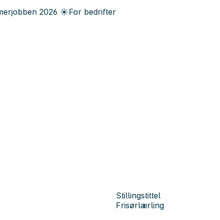
erjobben
2026
☀️
For bedrifter
Stillingstittel
Frisørlærling