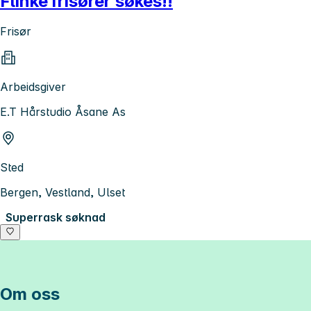
Flinke frisører søkes!!
Frisør
Arbeidsgiver
E.T Hårstudio Åsane As
Sted
Bergen, Vestland, Ulset
Superrask søknad
Om oss