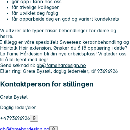
går opp i lønn hos oss
får trivelige kollegaer
får utviklet deg faglig
får opparbeide deg en god og variert kundekrets
Vi utfører alle typer frisør behandlinger for dame og
herre.
I tillegg er våre spesialfelt Sweeteez keratinbehandling og
Hairtalk Hair extension. Ønsker du å få opplæring i dette?
La Fame Hårdesign bli din nye arbeidsplass! Vi gleder oss
til å bli kjent med deg!
Send søknad til:
gb@famehardesign.no
Eller ring: Grete Bystøl, daglig leder/eier, tlf 93696926
Kontaktperson for stillingen
Grete Bystøl
Daglig leder/eier
+4793696926
gb@famehardesign.no