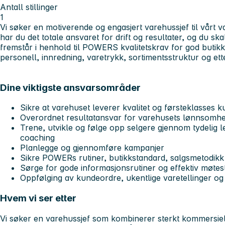
Antall stillinger
1
Vi søker en motiverende og engasjert varehussjef til vårt 
har du det totale ansvaret for drift og resultater, og du sk
fremstår i henhold til POWERS kvalitetskrav for god butikk
personell, innredning, varetrykk, sortimentsstruktur og et
Dine viktigste ansvarsområder
Sikre at varehuset leverer kvalitet og førsteklasses k
Overordnet resultatansvar for varehusets lønnsomhet
Trene, utvikle og følge opp selgere gjennom tydelig l
coaching
Planlegge og gjennomføre kampanjer
Sikre POWERs rutiner, butikkstandard, salgsmetodik
Sørge for gode informasjonsrutiner og effektiv møtes
Oppfølging av kundeordre, ukentlige varetellinger og 
Hvem vi ser etter
Vi søker en varehussjef som kombinerer
sterkt kommersiel