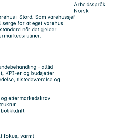
Arbeidsspråk
Norsk
varehus i Stord. Som varehussjef
al sørge for at eget varehus
standard når det gjelder
termarkedsrutiner.
undebehandling - alltid
, KPI-er og budsjetter
edelse, tilstedeværelse og
k og ettermarkedskrav
truktur
butikkdrift
t fokus
,
varmt