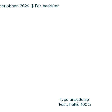
erjobben
2026
☀️
For bedrifter
Type ansettelse
Fast, heltid 100%