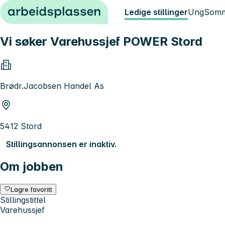
Hopp til innhold
Ledige stillinger
Ung
Somm
Vi søker Varehussjef POWER Stord
Brødr.Jacobsen Handel As
5412 Stord
Stillingsannonsen er inaktiv.
Om jobben
Lagre favoritt
Stillingstittel
Varehussjef