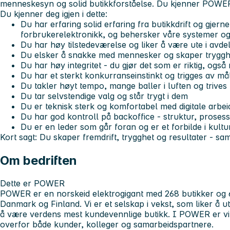
menneskesyn
og
solid butikkforståelse
. Du kjenner POWE
Du kjenner deg igjen i dette:
Du har
erfaring solid erfaring fra butikkdrift og gjern
forbrukerelektronikk
, og behersker våre systemer og
Du har høy tilstedeværelse og liker å være ute i av
Du elsker å snakke med mennesker og skaper tryggh
Du har
høy integritet
- du gjør det som er riktig, også
Du har et sterkt
konkurranseinstinkt
og trigges av mål
Du takler høyt tempo, mange baller i luften og trives 
Du tar selvstendige valg og står trygt i dem
Du er teknisk sterk og komfortabel med digitale arbe
Du har god kontroll på
backoffice
- struktur, prosess
Du er en leder som går foran og er et forbilde i kult
Kort sagt: Du skaper fremdrift, trygghet og resultater - samt
Om bedriften
Dette er POWER
POWER er en norskeid elektrogigant med 268 butikker og 6
Danmark og Finland. Vi er et selskap i vekst, som liker å 
å være verdens mest kundevennlige butikk. I POWER er vi 
overfor både kunder, kolleger og samarbeidspartnere.