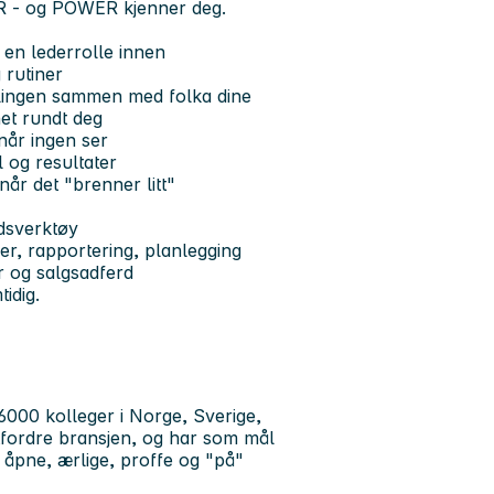
R - og POWER kjenner deg.
e en lederrolle innen
 rutiner
delingen sammen med folka dine
et rundt deg
 når ingen ser
 og resultater
når det "brenner litt"
idsverktøy
er, rapportering, planlegging
ur og salgsadferd
idig.
000 kolleger i Norge, Sverige,
utfordre bransjen, og har som mål
åpne, ærlige, proffe og "på"