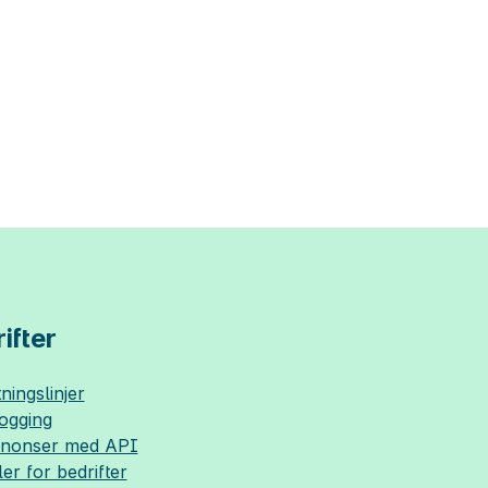
ifter
ningslinjer
logging
nnonser med API
ler for bedrifter