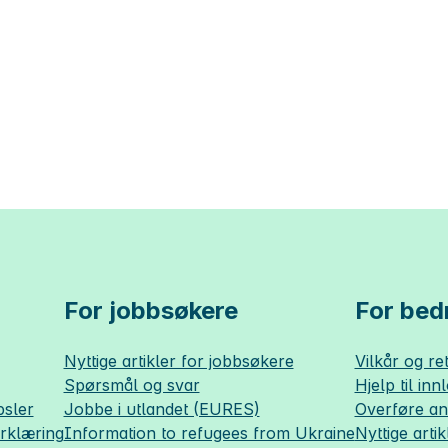
For jobbsøkere
For bedr
Nyttige artikler for jobbsøkere
Vilkår og ret
Spørsmål og svar
Hjelp til inn
sler
Jobbe i utlandet (EURES)
Overføre a
erklæring
Information to refugees from Ukraine
Nyttige artik