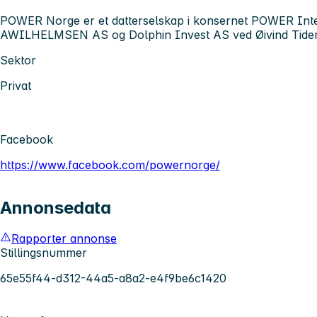
POWER Norge er et datterselskap i konsernet POWER Inter
AWILHELMSEN AS og Dolphin Invest AS ved Øivind Tide
Sektor
Privat
Facebook
https://www.facebook.com/powernorge/
Annonsedata
Rapporter annonse
Stillingsnummer
65e55f44-d312-44a5-a8a2-e4f9be6c1420