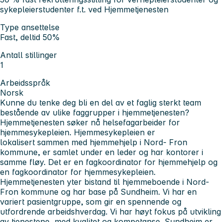
sykepleierstudenter f.t. ved Hjemmetjenesten
Type ansettelse
Fast, deltid 50%
Antall stillinger
1
Arbeidsspråk
Norsk
Kunne du tenke deg bli en del av et faglig sterkt team
bestående av ulike faggrupper i hjemmetjenesten?
Hjemmetjenesten søker nå helsefagarbeider for
hjemmesykepleien. Hjemmesykepleien er
lokalisert sammen med hjemmehjelp i Nord- Fron
kommune, er samlet under en leder og har kontorer i
samme fløy. Det er en fagkoordinator for hjemmehjelp og
en fagkoordinator for hjemmesykepleien.
Hjemmetjenesten yter bistand til hjemmeboende i Nord-
Fron kommune og har base på Sundheim. Vi har en
variert pasientgruppe, som gir en spennende og
utfordrende arbeidshverdag. Vi har høyt fokus på utvikling
av tjenestene, med kvalitet og kompetanse.
Sundheim er