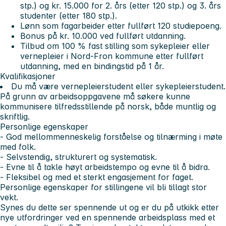
stp.) og kr. 15.000 for 2. års (etter 120 stp.) og 3. års
studenter (etter 180 stp.).
Lønn som fagarbeider etter fullført 120 studiepoeng.
Bonus på kr. 10.000 ved fullført utdanning.
Tilbud om 100 % fast stilling som sykepleier eller
vernepleier i Nord-Fron kommune etter fullført
utdanning, med en bindingstid på 1 år.
Kvalifikasjoner
Du må være vernepleierstudent eller sykepleierstudent.
På grunn av arbeidsoppgavene må søkere kunne
kommunisere tilfredsstillende på norsk, både muntlig og
skriftlig.
Personlige egenskaper
- God mellommenneskelig forståelse og tilnærming i møte
med folk.
- Selvstendig, strukturert og systematisk.
- Evne til å takle høyt arbeidstempo og evne til å bidra.
- Fleksibel og med et sterkt engasjement for faget.
Personlige egenskaper for stillingene vil bli tillagt stor
vekt.
Synes du dette ser spennende ut og er du på utkikk etter
nye utfordringer ved en spennende arbeidsplass med et