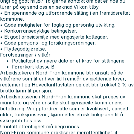
ungt og godt miljø? Ta gjerne kontakt om det er noe du
lurer på og send oss en søknad.
Vi kan tilby
• En spennende og utfordrende stilling i en fremtidsrettet
kommune.
• Gode muligheter for faglig og personlig utvikling.
• Konkurransedyktige betingelser.
• Et godt arbeidsmiljø med engasjerte kollegaer.
• Gode pensjons- og forsikringsordninger.
• Flyttegodtgjørelse.
Forutsetninger / vilkår
Politiattest av nyere dato er et krav for stillingene.
Førerkort klasse B.
Arbeidstakere i Nord-Fron kommune blir ansatt på de
vilkårene som til enhver tid fremgår av gjeldende lover,
reglement og Hovedtariffavtalen og det blir trukket 2 % av
brutto lønn til pensjon.
Arbeidsplassene i Nord-Fron kommune skal preges av
mangfold og våre ansatte skal gjenspeile kommunens
befolkning. Vi oppfordrer alle som er kvalifisert, uansett
alder, funksjonsevne, kjønn eller etnisk bakgrunn til å
søke jobb hos oss.
Unntatt offentlighet må begrunnes
Nord-Fron kommune praktiserer meroffentlighet, jf.