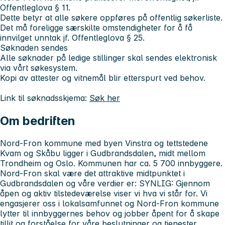
Offentleglova § 11.
Dette betyr at alle søkere oppføres på offentlig søkerliste.
Det må foreligge særskilte omstendigheter for å få
innvilget unntak jf. Offentleglova § 25.
Søknaden sendes
Alle søknader på ledige stillinger skal sendes elektronisk
via vårt søkesystem.
Kopi av attester og vitnemål blir etterspurt ved behov.
Link til søknadsskjema:
Søk her
Om bedriften
Nord-Fron kommune med byen Vinstra og tettstedene
Kvam og Skåbu ligger i Gudbrandsdalen, midt mellom
Trondheim og Oslo. Kommunen har ca. 5 700 innbyggere.
Nord-Fron skal være det attraktive midtpunktet i
Gudbrandsdalen og våre verdier er: SYNLIG: Gjennom
åpen og aktiv tilstedeværelse viser vi hva vi står for. Vi
engasjerer oss i lokalsamfunnet og Nord-Fron kommune
lytter til innbyggernes behov og jobber åpent for å skape
tillit og forståelse for våre beslutninger og tjenester.