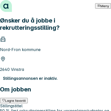
Hopp til innhold
Meny
Ønsker du å jobbe i
rekrutteringsstilling?
Nord-Fron kommune
2640 Vinstra
Stillingsannonsen er inaktiv.
Om jobben
Lagre favoritt
Stillingstittel
50 % fast rekrutteringsstilling for vernepleierstudenter og