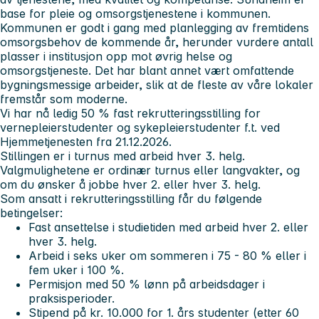
base for pleie og omsorgstjenestene i kommunen.
Kommunen er godt i gang med planlegging av fremtidens
omsorgsbehov de kommende år, herunder vurdere antall
plasser i institusjon opp mot øvrig helse og
omsorgstjeneste. Det har blant annet vært omfattende
bygningsmessige arbeider, slik at de fleste av våre lokaler
fremstår som moderne.
Vi har nå ledig 50 % fast rekrutteringsstilling for
vernepleierstudenter og sykepleierstudenter f.t. ved
Hjemmetjenesten fra 21.12.2026.
Stillingen er i turnus med arbeid hver 3. helg.
Valgmulighetene er ordinær turnus eller langvakter, og
om du ønsker å jobbe hver 2. eller hver 3. helg.
Som ansatt i rekrutteringsstilling får du følgende
betingelser:
Fast ansettelse i studietiden med arbeid hver 2. eller
hver 3. helg.
Arbeid i seks uker om sommeren i 75 - 80 % eller i
fem uker i 100 %.
Permisjon med 50 % lønn på arbeidsdager i
praksisperioder.
Stipend på kr. 10.000 for 1. års studenter (etter 60