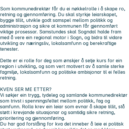
Som kommunedirektør får du ei nøkkelrolle i å skape ro,
retning og gjennomføring. Du skal styrkje leiarskapet,
byggje tillit, utvikle godt samspel mellom politikk og
administrasjon og sikre at kommunen får gjennomført
viktige prosessar. Samstundes skal Sogndal halde fram
med å vere ein regional motor i Sogn, og bidra til vidare
utvikling av næringsliv, lokalsamfunn og berekraftige
tenester.
Dette er ei rolle for deg som ønskjer å setje kurs for ein
region i utvikling, og som vert motivert av å samle sterke
fagmiljø, lokalsamfunn og politiske ambisjonar til ei felles
retning.
KVEN SER ME ETTER?
Vi søkjer ein trygg, tydeleg og samlande kommunedirektør
som trivst i spenningsfeltet mellom politikk, fag og
samfunn. Rolla krev ein leiar som evnar å skape tillit, stå
støtt i krevjande situasjonar og samtidig sikre retning,
prioritering og gjennomføring.
Du har god forståing for kva det inneber å leie ei politisk