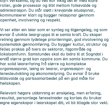
styrt verksemd, og du veit kor viktig det er med klare
roller, gode prosessar og tillit mellom folkevalde og
administrasjon. Du står støtt i krevjande situasjonar,
kommuniserer klart og byggjer relasjonar gjennom
openheit, involvering og respekt.
Vi ser etter ein leiar som er synleg og tilgjengeleg, og som
evnar å utvikle leiargruppa til ei samla kraft. Du skaper
retning gjennom tydelege prioriteringar, god involvering og
systematisk gjennomføring. Du byggjer kultur, struktur og
felles praksis på tvers av sektorar, fagområde og
lokalsamfunn. Samstundes skal du bidra til at Sogndal i
endå større grad kan opptre som éin samla kommune. Du
har solid leiarerfaring frå større og komplekse
organisasjonar, leiing av leiarar, organisasjon- og
tenesteutvikling og økonomistyring. Du evnar å bruke
tillitsvalde og partssamarbeidet på ein god måte for
heilskapen.
Relevant høgare utdanning er ønskjeleg, men erfaring,
resultat, personlege føresetnader og korleis du brukar
eigne eigenskapar i leiarskapet ditt, vil bli tillagde stor vekt.