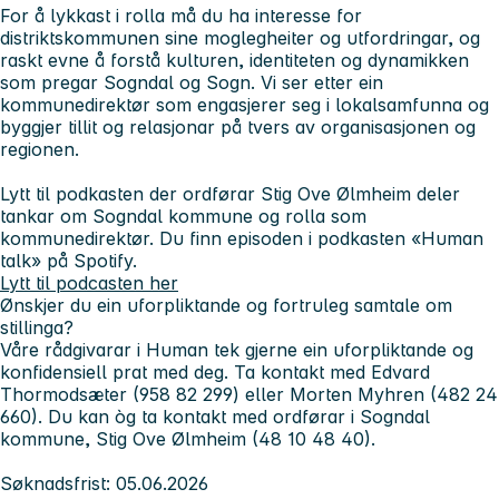
For å lykkast i rolla må du ha interesse for
distriktskommunen sine moglegheiter og utfordringar, og
raskt evne å forstå kulturen, identiteten og dynamikken
som pregar Sogndal og Sogn. Vi ser etter ein
kommunedirektør som engasjerer seg i lokalsamfunna og
byggjer tillit og relasjonar på tvers av organisasjonen og
regionen.
Lytt til podkasten der ordførar Stig Ove Ølmheim deler
tankar om Sogndal kommune og rolla som
kommunedirektør. Du finn episoden i podkasten «Human
talk» på Spotify.
Lytt til podcasten her
Ønskjer du ein uforpliktande og fortruleg samtale om
stillinga?
Våre rådgivarar i Human tek gjerne ein uforpliktande og
konfidensiell prat med deg. Ta kontakt med Edvard
Thormodsæter (958 82 299) eller Morten Myhren (482 24
660). Du kan òg ta kontakt med ordførar i Sogndal
kommune, Stig Ove Ølmheim (48 10 48 40).
Søknadsfrist: 05.06.2026