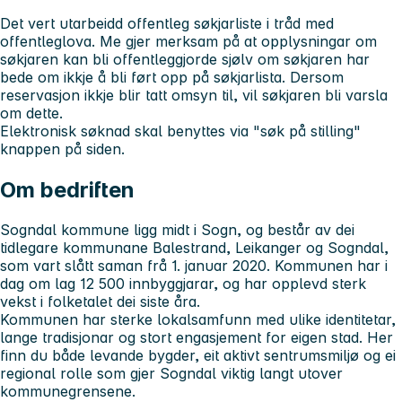
Det vert utarbeidd offentleg søkjarliste i tråd med
offentleglova. Me gjer merksam på at opplysningar om
søkjaren kan bli offentleggjorde sjølv om søkjaren har
bede om ikkje å bli ført opp på søkjarlista. Dersom
reservasjon ikkje blir tatt omsyn til, vil søkjaren bli varsla
om dette.
Elektronisk søknad skal benyttes via "søk på stilling"
knappen på siden.
Om bedriften
Sogndal kommune ligg midt i Sogn, og består av dei
tidlegare kommunane Balestrand, Leikanger og Sogndal,
som vart slått saman frå 1. januar 2020. Kommunen har i
dag om lag 12 500 innbyggjarar, og har opplevd sterk
vekst i folketalet dei siste åra.
Kommunen har sterke lokalsamfunn med ulike identitetar,
lange tradisjonar og stort engasjement for eigen stad. Her
finn du både levande bygder, eit aktivt sentrumsmiljø og ei
regional rolle som gjer Sogndal viktig langt utover
kommunegrensene.