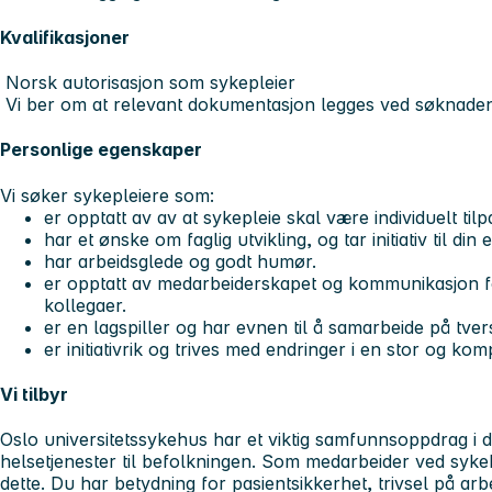
Kvalifikasjoner
Norsk autorisasjon som sykepleier
Vi ber om at relevant dokumentasjon legges ved søknaden
Personlige egenskaper
Vi søker sykepleiere som:
er opptatt av av at sykepleie skal være individuelt til
har et ønske om faglig utvikling, og tar initiativ til di
har arbeidsglede og godt humør.
er opptatt av medarbeiderskapet og kommunikasjon f
kollegaer.
er en lagspiller og har evnen til å samarbeide på tvers
er initiativrik og trives med endringer i en stor og ko
Vi tilbyr
Oslo universitetssykehus har et viktig samfunnsoppdrag i de
helsetjenester til befolkningen. Som medarbeider ved sykehu
dette. Du har betydning for pasientsikkerhet, trivsel på arb