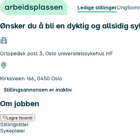
Hopp til innhold
Ledige stillinger
Ung
Somm
Ønsker du å bli en dyktig og allsidig 
Ortopedisk post 3, Oslo universitetssykehus HF
Kirkeveien 166, 0450 Oslo
Stillingsannonsen er inaktiv.
Om jobben
Lagre favoritt
Stillingstittel
Sykepleier