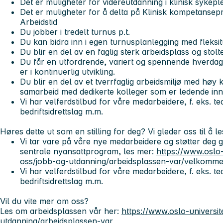
Det er muligheter for videreutdanning i klinisk syke
Det er muligheter for å delta på Klinisk kompetanse
Arbeidstid
Du jobber i tredelt turnus p.t.
Du kan bidra inn i egen turnusplanlegging med fleks
Du blir en del av en faglig sterk arbeidsplass og sto
Du får en utfordrende, variert og spennende hverda
er i kontinuerlig utvikling.
Du blir en del av et tverrfaglig arbeidsmiljø med høy 
samarbeid med dedikerte kolleger som er ledende in
Vi har velferdstilbud for våre medarbeidere, f. eks. tea
bedriftsidrettslag m.m.
Høres dette ut som en stilling for deg? Vi gleder oss til å l
Vi tar vare på våre nye medarbeidere og støtter deg
sentrale nyansattprogram, les mer:
https://www.oslo
oss/jobb-og-utdanning/arbeidsplassen-var/velkomm
Vi har velferdstilbud for våre medarbeidere, f. eks. tea
bedriftsidrettslag m.m.
Vil du vite mer om oss?
Les om arbeidsplassen vår her:
https://www.oslo-universi
utdanning/arbeidsplassen-var