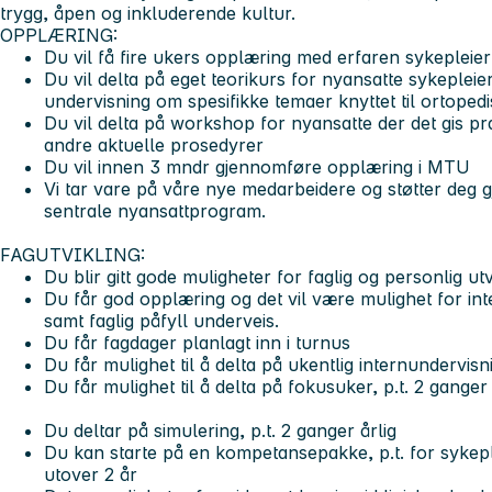
trygg, åpen og inkluderende kultur.
OPPLÆRING:
Du vil få fire ukers opplæring med erfaren sykepleie
Du vil delta på eget teorikurs for nyansatte sykepleier
undervisning om spesifikke temaer knyttet til ortope
Du vil delta på workshop for nyansatte der det gis p
andre aktuelle prosedyrer
Du vil innen 3 mndr gjennomføre opplæring i MTU
Vi tar vare på våre nye medarbeidere og støtter deg
sentrale nyansattprogram.
FAGUTVIKLING:
Du blir gitt gode muligheter for faglig og personlig utv
Du får god opplæring og det vil være mulighet for int
samt faglig påfyll underveis.
Du får fagdager planlagt inn i turnus
Du får mulighet til å delta på ukentlig internundervi
Du får mulighet til å delta på fokusuker, p.t. 2 ganger
Du deltar på simulering, p.t. 2 ganger årlig
Du kan starte på en kompetansepakke, p.t. for sykep
utover 2 år