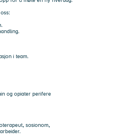
opp for å møte en ny hverdag.
oss:
on.
handling.
sjon i team.
in og opiater perifere
ioterapeut, sosionom,
darbeider.