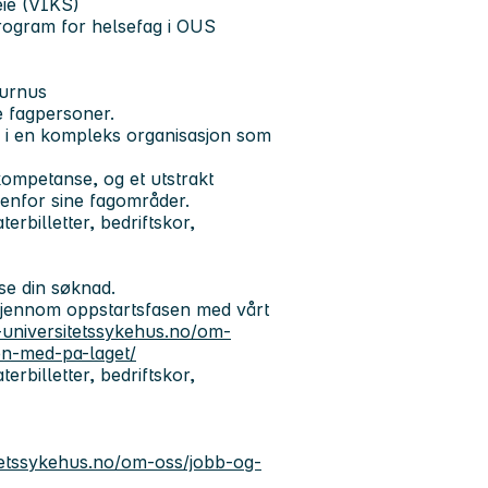
pleie (VIKS)
program for helsefag i OUS
iturnus
lte fagpersoner.
g i en kompleks organisasjon som
kompetanse, og et utstrakt
nenfor sine fagområder.
terbilletter, bedriftskor,
ese din søknad.
 gjennom oppstartsfasen med vårt
-universitetssykehus.no/om-
en-med-pa-laget/
terbilletter, bedriftskor,
tetssykehus.no/om-oss/jobb-og-