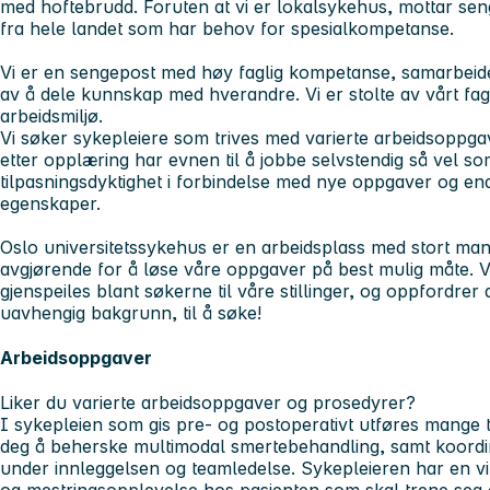
med hoftebrudd. Foruten at vi er lokalsykehus, mottar se
fra hele landet som har behov for spesialkompetanse.
Vi er en sengepost med høy faglig kompetanse, samarbeider
av å dele kunnskap med hverandre. Vi er stolte av vårt fag
arbeidsmiljø.
Vi søker sykepleiere som trives med varierte arbeidsoppg
etter opplæring har evnen til å jobbe selvstendig så vel som 
tilpasningsdyktighet i forbindelse med nye oppgaver og end
egenskaper.
Oslo universitetssykehus er en arbeidsplass med stort man
avgjørende for å løse våre oppgaver på best mulig måte. V
gjenspeiles blant søkerne til våre stillinger, og oppfordrer a
uavhengig bakgrunn, til å søke!
Arbeidsoppgaver
Liker du varierte arbeidsoppgaver og prosedyrer?
I sykepleien som gis pre- og postoperativt utføres mange 
deg å beherske multimodal smertebehandling, samt koordin
under innleggelsen og teamledelse. Sykepleieren har en vik