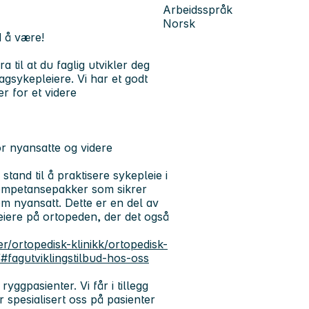
Arbeidsspråk
Norsk
d å være!
 til at du faglig utvikler deg
agsykepleiere. Vi har et godt
r for et videre
or nyansatte og videre
tand til å praktisere sykepleie i
 kompetansepakker som sikrer
om nyansatt. Dette er en del av
eiere på ortopeden, der det også
r/ortopedisk-klinikk/ortopedisk-
#fagutviklingstilbud-hos-oss
ggpasienter. Vi får i tillegg
 spesialisert oss på pasienter