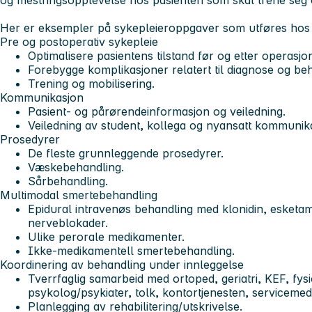
og mestringsopplevelse hos pasienten som skal trene seg 
Her er eksempler på sykepleieroppgaver som utføres hos 
Pre og postoperativ sykepleie
Optimalisere pasientens tilstand før og etter operasj
Forebygge komplikasjoner relatert til diagnose og be
Trening og mobilisering.
Kommunikasjon
Pasient- og pårørendeinformasjon og veiledning.
Veiledning av student, kollega og nyansatt kommunika
Prosedyrer
De fleste grunnleggende prosedyrer.
Væskebehandling.
Sårbehandling.
Multimodal smertebehandling
Epidural intravenøs behandling med klonidin, esketam
nerveblokader.
Ulike perorale medikamenter.
Ikke-medikamentell smertebehandling.
Koordinering av behandling under innleggelse
Tverrfaglig samarbeid med ortoped, geriatri, KEF, fys
psykolog/psykiater, tolk, kontortjenesten, serviceme
Planlegging av rehabilitering/utskrivelse.