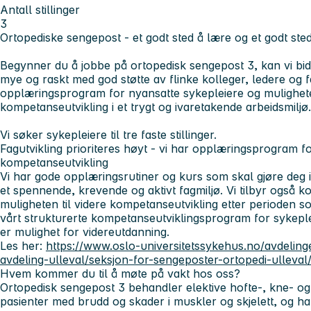
Antall stillinger
3
Ortopediske sengepost - et godt sted å lære og et godt ste
Begynner du å jobbe på ortopedisk sengepost 3, kan vi bidra
mye og raskt med god støtte av flinke kolleger, ledere og f
opplæringsprogram for nyansatte sykepleiere og mulighete
kompetanseutvikling i et trygt og ivaretakende arbeidsmiljø.
Vi søker sykepleiere til tre faste stillinger.
Fagutvikling prioriteres høyt - vi har opplæringsprogram f
kompetanseutvikling
Vi har gode opplæringsrutiner og kurs som skal gjøre deg i s
et spennende, krevende og aktivt fagmiljø. Vi tilbyr også
muligheten til videre kompetanseutvikling etter perioden s
vårt strukturerte kompetanseutviklingsprogram for sykepl
er mulighet for videreutdanning.
Les her:
https://www.oslo-universitetssykehus.no/avdelinge
avdeling-ulleval/seksjon-for-sengeposter-ortopedi-ulleval/
Hvem kommer du til å møte på vakt hos oss?
Ortopedisk sengepost 3 behandler elektive hofte-, kne- og ry
pasienter med brudd og skader i muskler og skjelett, og har