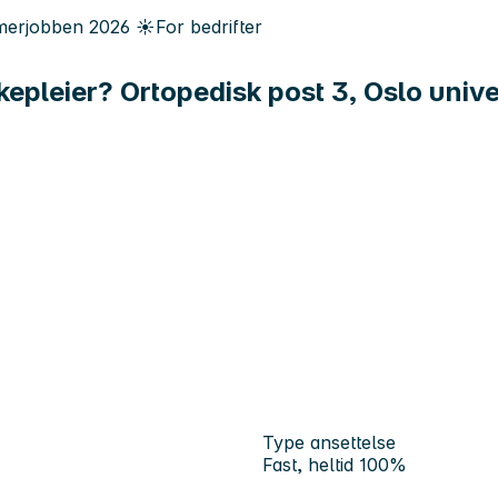
erjobben
2026
☀️
For bedrifter
sykepleier? Ortopedisk post 3, Oslo uni
Type ansettelse
Fast, heltid 100%