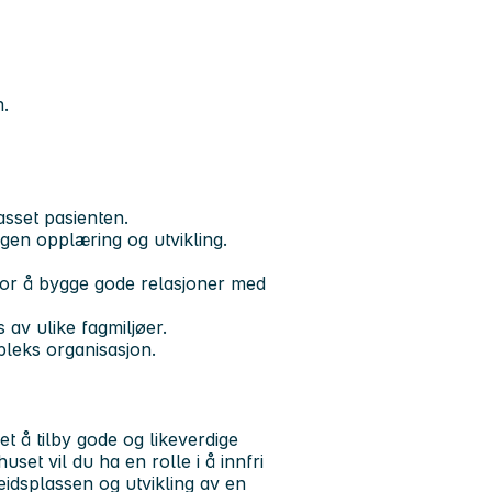
.
passet pasienten.
n egen opplæring og utvikling.
or å bygge gode relasjoner med
 av ulike fagmiljøer.
mpleks organisasjon.
t å tilby gode og likeverdige
set vil du ha en rolle i å innfri
eidsplassen og utvikling av en