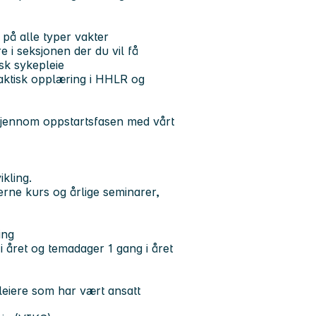
r på alle typer vakter
e i seksjonen der du vil få
disk sykepleie
raktisk opplæring i HHLR og
 gjennom oppstartsfasen med vårt
ikling.
erne kurs og årlige seminarer,
sning
 i året og temadager 1 gang i året
leiere som har vært ansatt