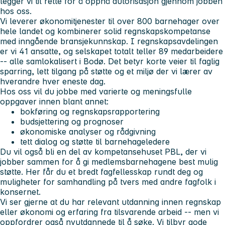
legger vi til rette for å oppnå autorisasjon gjennom jobben
hos oss.
Vi leverer økonomitjenester til over 800 barnehager over
hele landet og kombinerer solid regnskapskompetanse
med inngående bransjekunnskap. I regnskapsavdelingen
er vi 41 ansatte, og selskapet totalt teller 89 medarbeidere
-- alle samlokalisert i Bodø. Det betyr korte veier til faglig
sparring, lett tilgang på støtte og et miljø der vi lærer av
hverandre hver eneste dag.
Hos oss vil du jobbe med varierte og meningsfulle
oppgaver innen blant annet:
bokføring og regnskapsrapportering
budsjettering og prognoser
økonomiske analyser og rådgivning
tett dialog og støtte til barnehageledere
Du vil også bli en del av kompetansehuset PBL, der vi
jobber sammen for å gi medlemsbarnehagene best mulig
støtte. Her får du et bredt fagfellesskap rundt deg og
muligheter for samhandling på tvers med andre fagfolk i
konsernet.
Vi ser gjerne at du har relevant utdanning innen regnskap
eller økonomi og erfaring fra tilsvarende arbeid -- men vi
oppfordrer også nyutdannede til å søke. Vi tilbyr gode