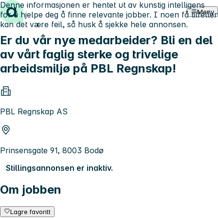
Denne informasjonen er hentet ut av kunstig intelligens
Hopp til innhold
Meny
for å hjelpe deg å finne relevante jobber. I noen få tilfeller
kan det være feil, så husk å sjekke hele annonsen.
Er du vår nye medarbeider? Bli en del
av vårt faglig sterke og trivelige
arbeidsmiljø på PBL Regnskap!
PBL Regnskap AS
Prinsensgate 91, 8003 Bodø
Stillingsannonsen er inaktiv.
Om jobben
Lagre favoritt