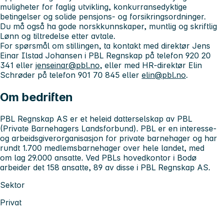
muligheter for faglig utvikling, konkurransedyktige
betingelser og solide pensjons- og forsikringsordninger.
Du må også ha gode norskkunnskaper, muntlig og skriftlig
Lønn og tiltredelse etter avtale.
For spørsmål om stillingen, ta kontakt med direktør Jens
Einar Ilstad Johansen i PBL Regnskap på telefon 920 20
341 eller
jenseinar@pbl.no
, eller med HR-direktør Elin
Schrøder på telefon 901 70 845 eller
elin@pbl.no
.
Om bedriften
PBL Regnskap AS er et heleid datterselskap av PBL
(Private Barnehagers Landsforbund). PBL er en interesse-
og arbeidsgiverorganisasjon for private barnehager og har
rundt 1.700 medlemsbarnehager over hele landet, med
om lag 29.000 ansatte. Ved PBLs hovedkontor i Bodø
arbeider det 158 ansatte, 89 av disse i PBL Regnskap AS.
Sektor
Privat