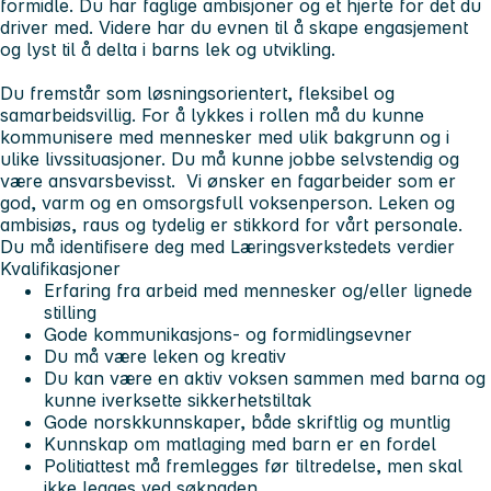
formidle. Du har faglige ambisjoner og et hjerte for det du
driver med. Videre har du evnen til å skape engasjement
og lyst til å delta i barns lek og utvikling.
Du fremstår som løsningsorientert, fleksibel og
samarbeidsvillig. For å lykkes i rollen må du kunne
kommunisere med mennesker med ulik bakgrunn og i
ulike livssituasjoner. Du må kunne jobbe selvstendig og
være ansvarsbevisst. Vi ønsker en fagarbeider som er
god, varm og en omsorgsfull voksenperson. Leken og
ambisiøs, raus og tydelig er stikkord for vårt personale.
Du må identifisere deg med Læringsverkstedets verdier
Kvalifikasjoner
Erfaring fra arbeid med mennesker og/eller lignede
stilling
Gode kommunikasjons- og formidlingsevner
Du må være leken og kreativ
Du kan være en aktiv voksen sammen med barna og
kunne iverksette sikkerhetstiltak
Gode norskkunnskaper, både skriftlig og muntlig
Kunnskap om matlaging med barn er en fordel
Politiattest må fremlegges før tiltredelse, men skal
ikke legges ved søknaden