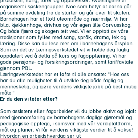
prosesser, sang, turer og opplevelser. Avdelingene er
organisert i søskengrupper. Noe som betyr at barna går
på samme avdeling fra de starter og går over til skolen.
Barnehagen har et flott uteområde og nærmiljø. Vi har
bl.a. kjøkkenhage, drivhus og vår egen lille Corvusskog.
Og både fjæra og skogen tett ved. Vi er opptatt av våre
tradisjoner som fylles med sang, språk, drama, lek og
læring. Disse kan du lese mer om i barnehagens årsplan.
Som en del av Læringsverkstedet vil vi holde deg faglig
oppdatert ved å delta på kurs og fagopplæring. Vi har
gode pensjons- og forsikringsordninger, samt tariffavtale
gjennom PBL.
Læringsverkstedet har et løfte til alle ansatte:
"Hos oss
har du alle muligheter til å utvikle deg både faglig og
menneskelig, og gjøre verdens viktigste jobb på best mulig
måte."
Er du den vi leter etter?
Som assistent eller fagarbeider vil du jobbe aktivt og lojalt
med gjennomføring av barnehagens daglige gjøremål og
pedagogiske opplegg, i samsvar med vår verdiplattform,
mål og planer. Vi får verdens viktigste verdier til å vokse!
Hvordan en arbeidshverdag ser ut