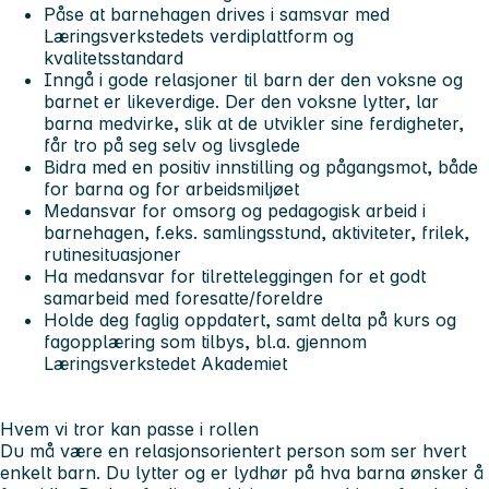
Påse at barnehagen drives i samsvar med
Læringsverkstedets verdiplattform og
kvalitetsstandard
Inngå i gode relasjoner til barn der den voksne og
barnet er likeverdige. Der den voksne lytter, lar
barna medvirke, slik at de utvikler sine ferdigheter,
får tro på seg selv og livsglede
Bidra med en positiv innstilling og pågangsmot, både
for barna og for arbeidsmiljøet
Medansvar for omsorg og pedagogisk arbeid i
barnehagen, f.eks. samlingsstund, aktiviteter, frilek,
rutinesituasjoner
Ha medansvar for tilretteleggingen for et godt
samarbeid med foresatte/foreldre
Holde deg faglig oppdatert, samt delta på kurs og
fagopplæring som tilbys, bl.a. gjennom
Læringsverkstedet Akademiet
Hvem vi tror kan passe i rollen
Du må være en relasjonsorientert person som ser hvert
enkelt barn. Du lytter og er lydhør på hva barna ønsker å