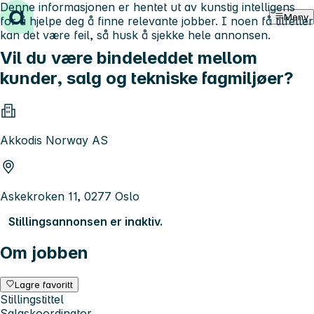
Denne informasjonen er hentet ut av kunstig intelligens
Hopp til innhold
Meny
for å hjelpe deg å finne relevante jobber. I noen få tilfeller
kan det være feil, så husk å sjekke hele annonsen.
Vil du være bindeleddet mellom
kunder, salg og tekniske fagmiljøer?
Akkodis Norway AS
Askekroken 11, 0277 Oslo
Stillingsannonsen er inaktiv.
Om jobben
Lagre favoritt
Stillingstittel
Salgskoordinator