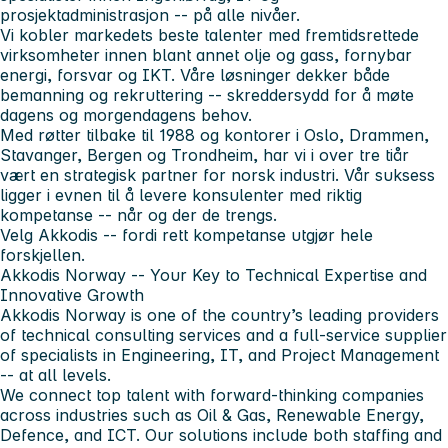
prosjektadministrasjon -- på alle nivåer.
Vi kobler markedets beste talenter med fremtidsrettede
virksomheter innen blant annet olje og gass, fornybar
energi, forsvar og IKT. Våre løsninger dekker både
bemanning og rekruttering -- skreddersydd for å møte
dagens og morgendagens behov.
Med røtter tilbake til 1988 og kontorer i Oslo, Drammen,
Stavanger, Bergen og Trondheim, har vi i over tre tiår
vært en strategisk partner for norsk industri. Vår suksess
ligger i evnen til å levere konsulenter med riktig
kompetanse -- når og der de trengs.
Velg Akkodis -- fordi rett kompetanse utgjør hele
forskjellen.
Akkodis Norway -- Your Key to Technical Expertise and
Innovative Growth
Akkodis Norway is one of the country’s leading providers
of technical consulting services and a full-service supplier
of specialists in Engineering, IT, and Project Management
-- at all levels.
We connect top talent with forward-thinking companies
across industries such as Oil & Gas, Renewable Energy,
Defence, and ICT. Our solutions include both staffing and