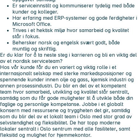
Er serviceinnstilt og kommuniserer tydelig med både
kunder og kolleger.
Har erfaring med ERP-systemer og gode ferdigheter i
Microsoft Office.
Trives i et hektisk miljø hvor samarbeid og kvalitet
står i fokus.
Behersker norsk og engelsk svært godt, både
muntlig og skriftlig.
Er du klar for å ta neste steg i karrieren og bli en viktig del
av et nordisk serviceteam?
Hos vår kunde får du en variert og viktig rolle i et
internasjonalt selskap med sterke markedsposisjoner og
spennende kunder innen olje og gass, kjemisk industri og
annen prosessindustri. Du blir en del av et kompetent
team hvor samarbeid, utvikling og kvalitet står sentralt,
samtidig som du får gode muligheter til å utvikle både din
faglige og personlige kompetanse. Jobbe i et globalt
konsern med ressursene og tryggheten det gir, samtidig
som du blir del av et lokalt team i Oslo med stor grad av
selvstendighet og fleksibilitet. De har topp moderne
lokaler sentralt i Oslo sentrum med alle fasiliteter, samt
fleksitid og mulighet for hjemmekontor.