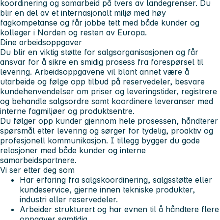
koordinering og samarbeid på tvers av landegrenser. Du
blir en del av et internasjonalt miljø med høy
fagkompetanse og får jobbe tett med både kunder og
kolleger i Norden og resten av Europa.
Dine arbeidsoppgaver
Du blir en viktig støtte for salgsorganisasjonen og får
ansvar for å sikre en smidig prosess fra forespørsel til
levering. Arbeidsoppgavene vil blant annet være å
utarbeide og følge opp tilbud på reservedeler, besvare
kundehenvendelser om priser og leveringstider, registrere
og behandle salgsordre samt koordinere leveranser med
interne fagmiljøer og produktsentre.
Du følger opp kunder gjennom hele prosessen, håndterer
spørsmål etter levering og sørger for tydelig, proaktiv og
profesjonell kommunikasjon. I tillegg bygger du gode
relasjoner med både kunder og interne
samarbeidspartnere.
Vi ser etter deg som
Har erfaring fra salgskoordinering, salgsstøtte eller
kundeservice, gjerne innen tekniske produkter,
industri eller reservedeler.
Arbeider strukturert og har evnen til å håndtere flere
oppgaver samtidig.