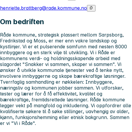
henriette.brattberg@rade.kommune.no
Om bedriften
Råde kommune, strategisk plassert mellom Sarpsborg,
Fredrikstad og Moss, er mer enn vakre landskap og
kystlinjer. Vi er et pulserende samfunn med nesten 8000
innbyggere og en sterk vilje til utvikling. Vi i Råde er
kommunens verdi- og holdningsskapende arbeid med
slagordet "Snakker vi sammen, skaper vi sammen". Vi
ønsker å utvikle kommunale tjenester ved å tenke nytt,
involvere innbyggerne og skape bærekraftige løsninger.
Tverrfaglig samhandling er nøkkelen: Innbyggere,
næringsliv og kommunen jobber sammen. Vi utforsker,
tester og lærer for å få effektivitet, kvalitet og
bærekraftige, fremtidsrettede løsninger. Råde kommune
legger vekt på mangfold og inkludering. Vi oppfordrer alle
kvalifiserte søkere til å søke stillinger, uavhengig av alder,
kjønn, funksjonshemming eller etnisk bakgrunn. Sammen
er vi "Vi i Råde".