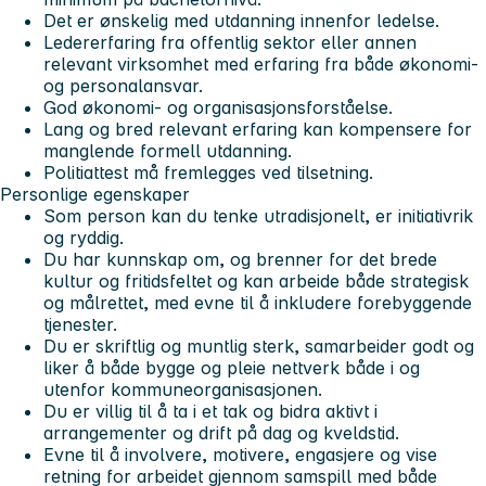
Det er ønskelig med utdanning innenfor ledelse.
Ledererfaring fra offentlig sektor eller annen
relevant virksomhet med erfaring fra både økonomi-
og personalansvar.
God økonomi- og organisasjonsforståelse.
Lang og bred relevant erfaring kan kompensere for
manglende formell utdanning.
Politiattest må fremlegges ved tilsetning.
Personlige egenskaper
Som person kan du tenke utradisjonelt, er initiativrik
og ryddig.
Du har kunnskap om, og brenner for det brede
kultur og fritidsfeltet og kan arbeide både strategisk
og målrettet, med evne til å inkludere forebyggende
tjenester.
Du er skriftlig og muntlig sterk, samarbeider godt og
liker å både bygge og pleie nettverk både i og
utenfor kommuneorganisasjonen.
Du er villig til å ta i et tak og bidra aktivt i
arrangementer og drift på dag og kveldstid.
Evne til å involvere, motivere, engasjere og vise
retning for arbeidet gjennom samspill med både