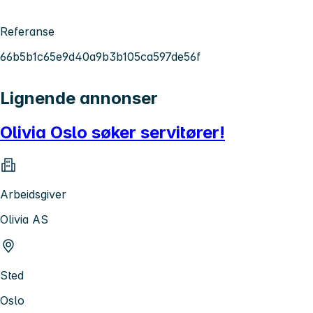
Referanse
66b5b1c65e9d40a9b3b105ca597de56f
Lignende annonser
Olivia Oslo søker servitører!
Arbeidsgiver
Olivia AS
Sted
Oslo