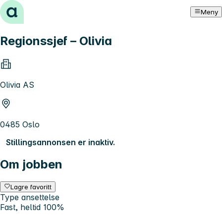
Hopp til innhold
Meny
Regionssjef – Olivia
Olivia AS
0485 Oslo
Stillingsannonsen er inaktiv.
Om jobben
Lagre favoritt
Type ansettelse
Fast, heltid 100%