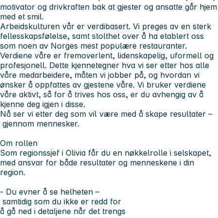
motivator og drivkraften bak at gjester og ansatte går hjem
med et smil.
Arbeidskulturen vår er verdibasert. Vi preges av en sterk
fellesskapsfølelse, samt stolthet over å ha etablert oss
som noen av Norges mest populære restauranter.
Verdiene våre er fremoverlent, lidenskapelig, uformell og
profesjonell. Dette kjennetegner hva vi ser etter hos alle
våre medarbeidere, måten vi jobber på, og hvordan vi
ønsker å oppfattes av gjestene våre. Vi bruker verdiene
våre aktivt, så for å trives hos oss, er du avhengig av å
kjenne deg igjen i disse.
Nå ser vi etter deg som vil være med å skape resultater –
gjennom mennesker.
Om rollen
Som regionssjef i Olivia får du en nøkkelrolle i selskapet,
med ansvar for både resultater og menneskene i din
region.
- Du evner å se helheten –
samtidig som du ikke er redd for
å gå ned i detaljene når det trengs