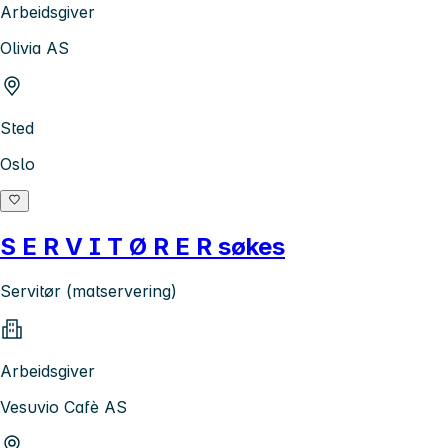
Arbeidsgiver
Olivia AS
Sted
Oslo
S E R V I T Ø R E R søkes
Servitør (matservering)
Arbeidsgiver
Vesuvio Cafè AS