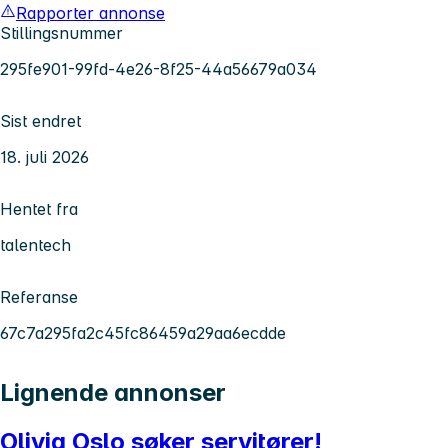
Rapporter annonse
Stillingsnummer
295fe901-99fd-4e26-8f25-44a56679a034
Sist endret
18. juli 2026
Hentet fra
talentech
Referanse
67c7a295fa2c45fc86459a29aa6ecdde
Lignende annonser
Olivia Oslo søker servitører!