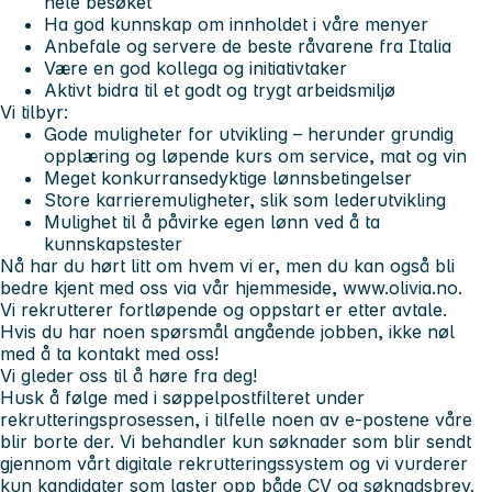
hele besøket
Ha god kunnskap om innholdet i våre menyer
Anbefale og servere de beste råvarene fra Italia
Være en god kollega og initiativtaker
Aktivt bidra til et godt og trygt arbeidsmiljø
Vi tilbyr:
Gode muligheter for utvikling – herunder grundig
opplæring og løpende kurs om service, mat og vin
Meget konkurransedyktige lønnsbetingelser
Store karrieremuligheter, slik som lederutvikling
Mulighet til å påvirke egen lønn ved å ta
kunnskapstester
Nå har du hørt litt om hvem vi er, men du kan også bli
bedre kjent med oss via vår hjemmeside, www.olivia.no.
Vi rekrutterer fortløpende og oppstart er etter avtale.
Hvis du har noen spørsmål angående jobben, ikke nøl
med å ta kontakt med oss!
Vi gleder oss til å høre fra deg!
Husk å følge med i søppelpostfilteret under
rekrutteringsprosessen, i tilfelle noen av e-postene våre
blir borte der.
Vi behandler kun søknader som blir sendt
gjennom vårt digitale rekrutteringssystem og vi vurderer
kun kandidater som laster opp både CV og søknadsbrev.