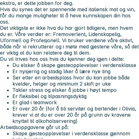
ekstra, er dette jobben for deg.
Hvis du synes det er spennende med italiensk mat og vin,
får du mange muligheter til å heve kunnskapen din hos
oss.
Det viktigste er ikke hva du har gjort tidligere, men hvem
du er. Våre verdier er:
Fremoverlent, Lidenskapelig,
Uformell og Profesjonell.
Vi bruker verdiene våre aktivt,
både når vi rekrutterer og i møte med gjestene våre, så det
er viktig at du kan relatere deg til dem.
Du vil trives hos oss hvis du kjenner deg igjen i dette:
Du elsker å skape gjesteopplevelser i verdensklasse
Er nysjerrig og stadig liker å lære nye ting
Ser etter en arbeidsplass hvor du kan jobbe både
kvelder, helger og minimum 2 skift pr uke
Takler stress og elsker å jobbe i høyt tempo
Er fleksibel og tilpasningsdyktig
Er glad i teamwork
Er over 20 år
(for å bli servitør og bartender i Olivia,
krever vi at du er over 20 år på grunn av kravene
knyttet til alkoholservering)
Arbeidsoppgavene går ut på:
Skape gjesteopplevelser i verdensklasse gjennom