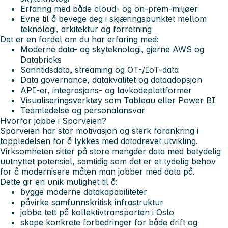
Erfaring med både cloud- og on-prem-miljøer
Evne til å bevege deg i skjæringspunktet mellom
teknologi, arkitektur og forretning
Det er en fordel om du har erfaring med:
Moderne data- og skyteknologi, gjerne AWS og
Databricks
Sanntidsdata, streaming og OT-/IoT-data
Data governance, datakvalitet og dataadopsjon
API-er, integrasjons- og lavkodeplattformer
Visualiseringsverktøy som Tableau eller Power BI
Teamledelse og personalansvar
Hvorfor jobbe i Sporveien?
Sporveien har stor motivasjon og sterk forankring i
toppledelsen for å lykkes med datadrevet utvikling.
Virksomheten sitter på store mengder data med betydelig
uutnyttet potensial, samtidig som det er et tydelig behov
for å modernisere måten man jobber med data på.
Dette gir en unik mulighet til å:
bygge moderne datakapabiliteter
påvirke samfunnskritisk infrastruktur
jobbe tett på kollektivtransporten i Oslo
skape konkrete forbedringer for både drift og