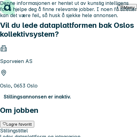
Denne informasjonen er hentet ut av kunstig intelligens
Hopp til innhold
Meny
for å hjelpe deg å finne relevante jobber. I noen få tilfeller
kan det være feil, så husk å sjekke hele annonsen.
Vil du lede dataplattformen bak Oslos
kollektivsystem?
Sporveien AS
Oslo, 0653 Oslo
Stillingsannonsen er inaktiv.
Om jobben
Lagre favoritt
Stillingstittel
Leder dataplattform og integrasjon