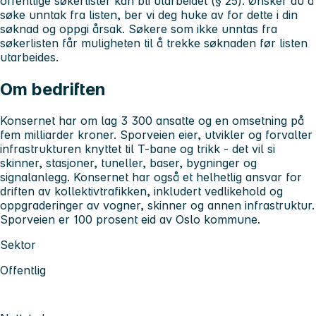
offentlige søkerlister kan bli utarbeidet (§ 25). Ønsker du å
søke unntak fra listen, ber vi deg huke av for dette i din
søknad og oppgi årsak. Søkere som ikke unntas fra
søkerlisten får muligheten til å trekke søknaden før listen
utarbeides.
Om bedriften
Konsernet har om lag 3 300 ansatte og en omsetning på
fem milliarder kroner. Sporveien eier, utvikler og forvalter
infrastrukturen knyttet til T-bane og trikk - det vil si
skinner, stasjoner, tuneller, baser, bygninger og
signalanlegg. Konsernet har også et helhetlig ansvar for
driften av kollektivtrafikken, inkludert vedlikehold og
oppgraderinger av vogner, skinner og annen infrastruktur.
Sporveien er 100 prosent eid av Oslo kommune.
Sektor
Offentlig