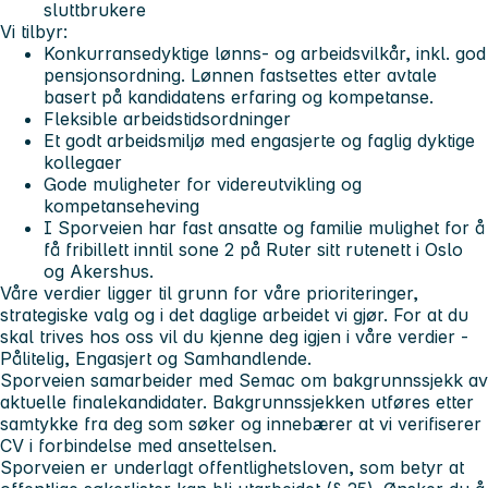
sluttbrukere
Vi tilbyr:
Konkurransedyktige lønns- og arbeidsvilkår, inkl. god
pensjonsordning. Lønnen fastsettes etter avtale
basert på kandidatens erfaring og kompetanse.
Fleksible arbeidstidsordninger
Et godt arbeidsmiljø med engasjerte og faglig dyktige
kollegaer
Gode muligheter for videreutvikling og
kompetanseheving
I Sporveien har fast ansatte og familie mulighet for å
få fribillett inntil sone 2 på Ruter sitt rutenett i Oslo
og Akershus.
Våre verdier ligger til grunn for våre prioriteringer,
strategiske valg og i det daglige arbeidet vi gjør. For at du
skal trives hos oss vil du kjenne deg igjen i våre verdier -
Pålitelig, Engasjert og Samhandlende.
Sporveien samarbeider med Semac om bakgrunnssjekk av
aktuelle finalekandidater. Bakgrunnssjekken utføres etter
samtykke fra deg som søker og innebærer at vi verifiserer
CV i forbindelse med ansettelsen.
Sporveien er underlagt offentlighetsloven, som betyr at