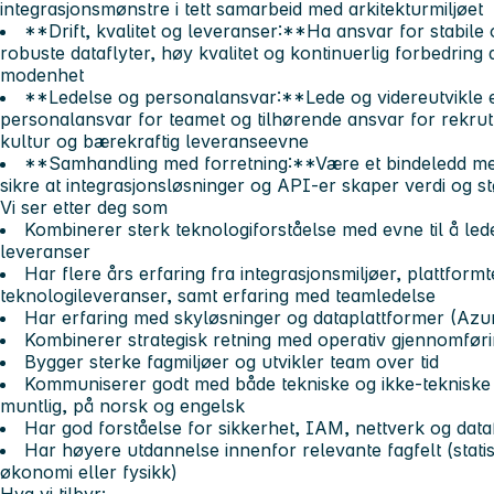
integrasjonsmønstre i tett samarbeid med arkitekturmiljøet
**Drift, kvalitet og leveranser:**Ha ansvar for stabile o
robuste dataflyter, høy kvalitet og kontinuerlig forbedring
modenhet
**Ledelse og personalansvar:**Lede og videreutvikle et
personalansvar for teamet og tilhørende ansvar for rekrut
kultur og bærekraftig leveranseevne
**Samhandling med forretning:**Være et bindeledd mel
sikre at integrasjonsløsninger og API‑er skaper verdi og 
Vi ser etter deg som
Kombinerer sterk teknologiforståelse med evne til å l
leveranser
Har flere års erfaring fra integrasjonsmiljøer, plattfor
teknologileveranser, samt erfaring med teamledelse
Har erfaring med skyløsninger og dataplattformer (Azu
Kombinerer strategisk retning med operativ gjennomfør
Bygger sterke fagmiljøer og utvikler team over tid
Kommuniserer godt med både tekniske og ikke‑tekniske in
muntlig, på norsk og engelsk
Har god forståelse for sikkerhet, IAM, nettverk og data
Har høyere utdannelse innenfor relevante fagfelt (statis
økonomi eller fysikk)