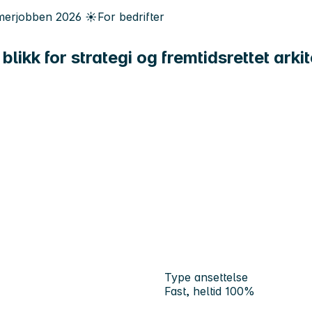
erjobben
2026
☀️
For bedrifter
likk for strategi og fremtidsrettet arki
Type ansettelse
Fast, heltid 100%