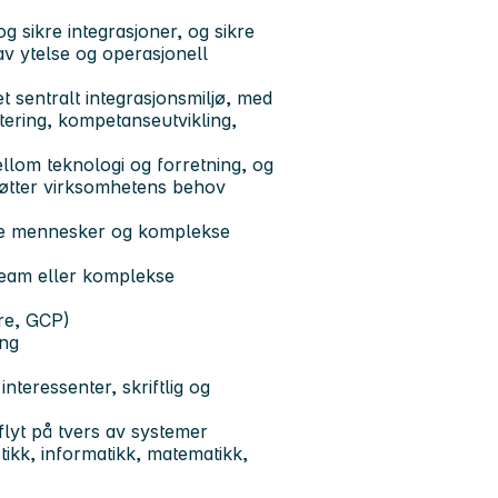
g sikre integrasjoner, og sikre
 av ytelse og operasjonell
 sentralt integrasjonsmiljø, med
tering, kompetanseutvikling,
lom teknologi og forretning, og
støtter virksomhetens behov
ede mennesker og komplekse
mteam eller komplekse
re, GCP)
ing
teressenter, skriftlig og
flyt på tvers av systemer
tikk, informatikk, matematikk,