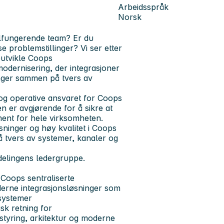
Arbeidsspråk
Norsk
elfungerende team? Er du
 problemstillinger? Vi ser etter
eutvikle Coops
odernisering, der integrasjoner
enger sammen på tvers av
 og operative ansvaret for Coops
en er avgjørende for å sikre at
ment for hele virksomheten.
sninger og høy kvalitet i Coops
å tvers av systemer, kanaler og
delingens ledergruppe.
 Coops sentraliserte
derne integrasjonsløsninger som
esystemer
isk retning for
‑styring, arkitektur og moderne