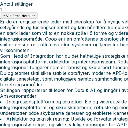
Antall stillinger
1
Vis flere detaljer
Er du en engasjerende leder med lidenskap for å bygge v
selvgående og løsningsorientert og kan håndtere komplekse
en sterk leder som vil ta en nøkkelrolle i å forme og vider
integrasjonsområde. Coop er i en omfattende teknologisk m
spiller en sentral rolle i hvordan systemer og tjenester h
virksomheten.
Som
Head of Integration
har du det helhetlige strategiske
integrasjonsplattform, arkitektur og integrasjonsteam. Roll
integrasjoner fungerer som et robust og skalerbart funda
Du og teamet skal sikre stabile dataflyter, moderne API-lø
digitale tjenestelag, samt muliggjøre sømløs samhandling p
forretningsområder.
Stillingen rapporterer til leder for
Data & AI
og inngår i av
Ansvarsområder
Integrasjonsplattform og teknologi:
Eie og videreutvikle
integrasjonsplattform, og sikre skalerbare, robuste og mo
understøtter både skybaserte tjenester og etablerte kjern
Arkitektur og teknisk retning:
Utvikle og forvalte strateg
integrasjonsløsninger, og sikre tydelige prinsipper for API