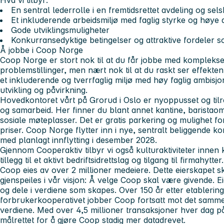
Hva vi tilbyr:
En sentral lederrolle i en fremtidsrettet avdeling og selsk
Et inkluderende arbeidsmiljø med faglig styrke og høye
Gode utviklingsmuligheter
Konkurransedyktige betingelser og attraktive fordeler s
Å jobbe i Coop Norge
Coop Norge er stort nok til at du får jobbe med kompleks
problemstillinger, men nært nok til at du raskt ser effekten 
et inkluderende og tverrfaglig miljø med høy faglig ambisjo
utvikling og påvirkning.
Hovedkontoret vårt på Grorud i Oslo er nyoppusset og tilr
og samarbeid. Her finner du blant annet kantine, baristaomr
sosiale møteplasser. Det er gratis parkering og mulighet for 
priser. Coop Norge flytter inn i nye, sentralt beliggende k
med planlagt innflytting i desember 2028.
Gjennom Cooperaktiv tilbyr vi også kulturaktiviteter innen ku
tillegg til et aktivt bedriftsidrettslag og tilgang til firmahytter.
Coop eies av over 2 millioner medeiere. Dette eierskapet s
gjenspeiles i vår visjon: Å velge Coop skal være givende. Ei
og dele i verdiene som skapes. Over 150 år etter etablering
forbrukerkooperativet jobber Coop fortsatt mot det samme
verdiene. Med over 4,5 millioner transaksjoner hver dag på
målrettet for å gjøre Coop stadig mer datadrevet.