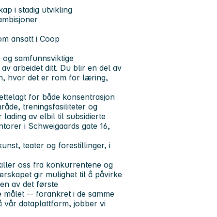
ap i stadig utvikling
 ambisjoner
om ansatt i Coop
e og samfunnsviktige
av arbeidet ditt. Du blir en del av
n, hvor det er rom for læring,
ettelagt for både konsentrasjon
åde, treningsfasiliteter og
lading av elbil til subsidierte
ontorer i Schweigaards gate 16,
nst, teater og forestillinger, i
killer oss fra konkurrentene og
erskapet gir mulighet til å påvirke
en av det første
 målet -- forankret i de samme
 vår dataplattform, jobber vi