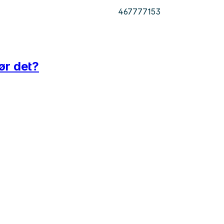
467777153
ør det?