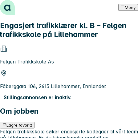
Hopp til innhold
Meny
Engasjert trafikklærer kl. B – Felgen
trafikkskole på Lillehammer
Felgen Trafikkskole As
Fåberggata 106, 2615 Lillehammer, Innlandet
Stillingsannonsen er inaktiv.
Om jobben
Lagre favoritt
Felgen trafikkskole søker engasjerte kollegaer til vårt team
på Lillehammer. Er du lidenskapelig opptatt av