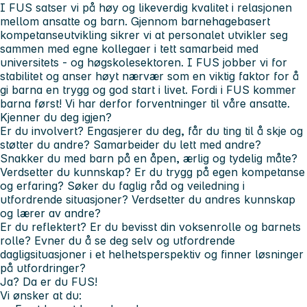
I FUS satser vi på høy og likeverdig kvalitet i relasjonen
mellom ansatte og barn. Gjennom barnehagebasert
kompetanseutvikling sikrer vi at personalet utvikler seg
sammen med egne kollegaer i tett samarbeid med
universitets - og høgskolesektoren. I FUS jobber vi for
stabilitet og anser høyt nærvær som en viktig faktor for å
gi barna en trygg og god start i livet. Fordi i FUS kommer
barna først! Vi har derfor forventninger til våre ansatte.
Kjenner du deg igjen?
Er du involvert?
Engasjerer du deg, får du ting til å skje og
støtter du andre? Samarbeider du lett med andre?
Snakker du med barn på en åpen, ærlig og tydelig måte?
Verdsetter du kunnskap?
Er du trygg på egen kompetanse
og erfaring? Søker du faglig råd og veiledning i
utfordrende situasjoner? Verdsetter du andres kunnskap
og lærer av andre?
Er du reflektert?
Er du bevisst din voksenrolle og barnets
rolle? Evner du å se deg selv og utfordrende
dagligsituasjoner i et helhetsperspektiv og finner løsninger
på utfordringer?
Ja? Da er du FUS!
Vi ønsker at du: