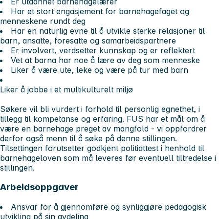
Er utdannet barnehagelærer
Har et stort engasjement for barnehagefaget og
menneskene rundt deg
Har en naturlig evne til å utvikle sterke relasjoner til
barn, ansatte, foresatte og samarbeidspartnere
Er involvert, verdsetter kunnskap og er reflektert
Vet at barna har noe å lære av deg som menneske
Liker å være ute, leke og være på tur med barn
Liker å jobbe i et multikulturelt miljø
Søkere vil bli vurdert i forhold til personlig egnethet, i
tillegg til kompetanse og erfaring. FUS har et mål om å
være en barnehage preget av mangfold - vi oppfordrer
derfor også menn til å søke på denne stillingen.
Tilsettingen forutsetter godkjent politiattest i henhold til
barnehageloven som må leveres før eventuell tiltredelse i
stillingen.
Arbeidsoppgaver
Ansvar for å gjennomføre og synliggjøre pedagogisk
utvikling på sin avdeling