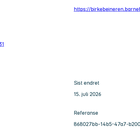
https://birkebeineren.barn
31
Sist endret
15. juli 2026
Referanse
868027bb-14b5-47a7-b200