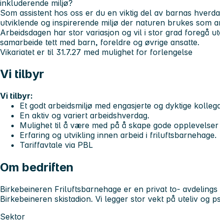
inkluderende miljø?
Som assistent hos oss er du en viktig del av barnas hverdag.
utviklende og inspirerende miljø der naturen brukes som ar
Arbeidsdagen har stor variasjon og vil i stor grad foregå ute
samarbeide tett med barn, foreldre og øvrige ansatte.
Vikariatet er til 31.7.27 med mulighet for forlengelse
Vi tilbyr
Vi tilbyr:
Et godt arbeidsmiljø med engasjerte og dyktige kollega
En aktiv og variert arbeidshverdag.
Mulighet til å være med på å skape gode opplevelser
Erfaring og utvikling innen arbeid i friluftsbarnehage.
Tariffavtale via PBL
Om bedriften
Birkebeineren Friluftsbarnehage er en privat to- avdelings
Birkebeineren skistadion. Vi legger stor vekt på uteliv og p
Sektor