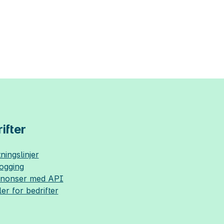
ifter
ningslinjer
logging
nnonser med API
ler for bedrifter