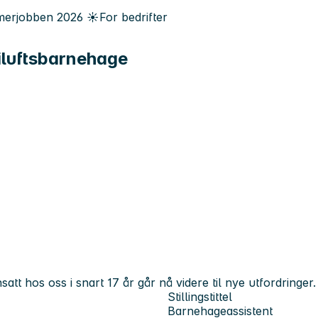
erjobben
2026
☀️
For bedrifter
iluftsbarnehage
 hos oss i snart 17 år går nå videre til nye utfordringer. 
Stillingstittel
Barnehageassistent