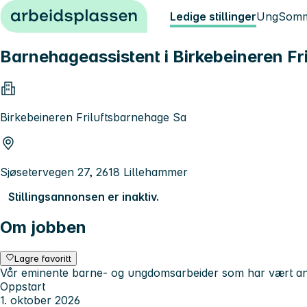
Hopp til innhold
Ledige stillinger
Ung
Somm
Barnehageassistent i Birkebeineren Fr
Birkebeineren Friluftsbarnehage Sa
Sjøsetervegen 27, 2618 Lillehammer
Stillingsannonsen er inaktiv.
Om jobben
Lagre favoritt
Vår eminente barne- og ungdomsarbeider som har vært ansatt
Oppstart
1. oktober 2026