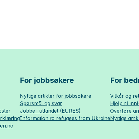
For jobbsøkere
For bedr
Nyttige artikler for jobbsøkere
Vilkår og ret
Spørsmål og svar
Hjelp til inn
sler
Jobbe i utlandet (EURES)
Overføre a
erklæring
Information to refugees from Ukraine
Nyttige artik
sen.no