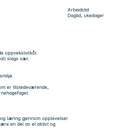
Arbeidstid
Dagtid, ukedager
de oppvekstvilkår.
 all slags vær.
smiljø.
 som er tilstedeværende,
rnehagefaget.
e og læring gjennom opplevelser
re en del av et aktivt og