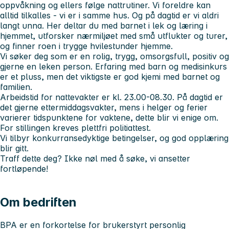
oppvåkning og ellers følge nattrutiner. Vi foreldre kan
alltid tilkalles - vi er i samme hus. Og på dagtid er vi aldri
langt unna. Her deltar du med barnet i lek og læring i
hjemmet, utforsker nærmiljøet med små utflukter og turer,
og finner roen i trygge hvilestunder hjemme.
Vi søker deg som er en rolig, trygg, omsorgsfull, positiv og
gjerne en leken person. Erfaring med barn og medisinkurs
er et pluss, men det viktigste er god kjemi med barnet og
familien.
Arbeidstid for nattevakter er kl. 23.00-08.30. På dagtid er
det gjerne ettermiddagsvakter, mens i helger og ferier
varierer tidspunktene for vaktene, dette blir vi enige om.
For stillingen kreves plettfri politiattest.
Vi tilbyr konkurransedyktige betingelser, og god opplæring
blir gitt.
Traff dette deg? Ikke nøl med å søke, vi ansetter
fortløpende!
Om bedriften
BPA er en forkortelse for brukerstyrt personlig