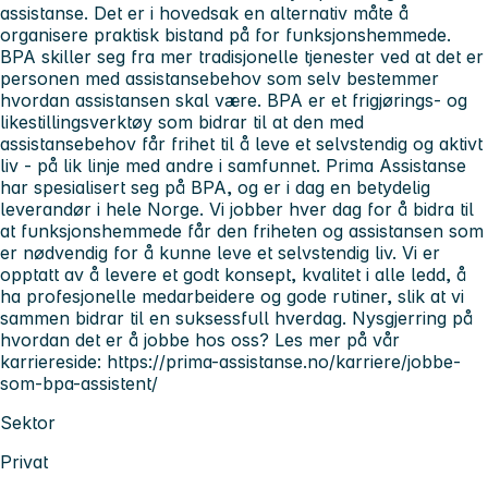
assistanse. Det er i hovedsak en alternativ måte å
organisere praktisk bistand på for funksjonshemmede.
BPA skiller seg fra mer tradisjonelle tjenester ved at det er
personen med assistansebehov som selv bestemmer
hvordan assistansen skal være. BPA er et frigjørings- og
likestillingsverktøy som bidrar til at den med
assistansebehov får frihet til å leve et selvstendig og aktivt
liv - på lik linje med andre i samfunnet. Prima Assistanse
har spesialisert seg på BPA, og er i dag en betydelig
leverandør i hele Norge. Vi jobber hver dag for å bidra til
at funksjonshemmede får den friheten og assistansen som
er nødvendig for å kunne leve et selvstendig liv. Vi er
opptatt av å levere et godt konsept, kvalitet i alle ledd, å
ha profesjonelle medarbeidere og gode rutiner, slik at vi
sammen bidrar til en suksessfull hverdag. Nysgjerring på
hvordan det er å jobbe hos oss? Les mer på vår
karriereside: https://prima-assistanse.no/karriere/jobbe-
som-bpa-assistent/
Sektor
Privat