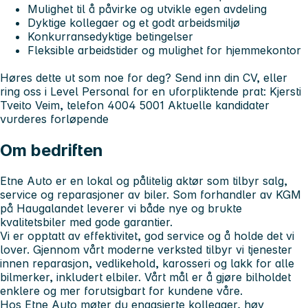
Mulighet til å påvirke og utvikle egen avdeling
Dyktige kollegaer og et godt arbeidsmiljø
Konkurransedyktige betingelser
Fleksible arbeidstider og mulighet for hjemmekontor
Høres dette ut som noe for deg?
Send inn din CV, eller
ring oss i Level Personal for en uforpliktende prat: Kjersti
Tveito Veim, telefon 4004 5001
Aktuelle kandidater
vurderes forløpende
Om bedriften
Etne Auto er en lokal og pålitelig aktør som tilbyr salg,
service og reparasjoner av biler. Som forhandler av KGM
på Haugalandet leverer vi både nye og brukte
kvalitetsbiler med gode garantier.
Vi er opptatt av effektivitet, god service og å holde det vi
lover. Gjennom vårt moderne verksted tilbyr vi tjenester
innen reparasjon, vedlikehold, karosseri og lakk for alle
bilmerker, inkludert elbiler. Vårt mål er å gjøre bilholdet
enklere og mer forutsigbart for kundene våre.
Hos Etne Auto møter du engasjerte kollegaer, høy