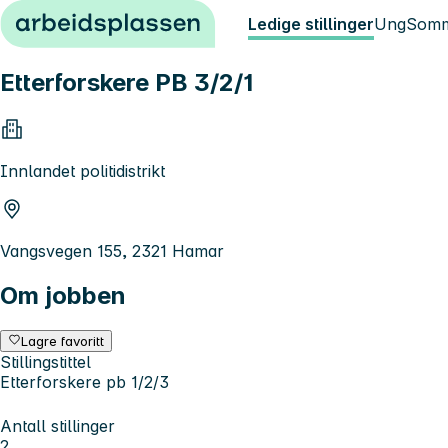
Hopp til innhold
Ledige stillinger
Ung
Somm
Etterforskere PB 3/2/1
Innlandet politidistrikt
Vangsvegen 155, 2321 Hamar
Om jobben
Lagre favoritt
Stillingstittel
Etterforskere pb 1/2/3
Antall stillinger
2