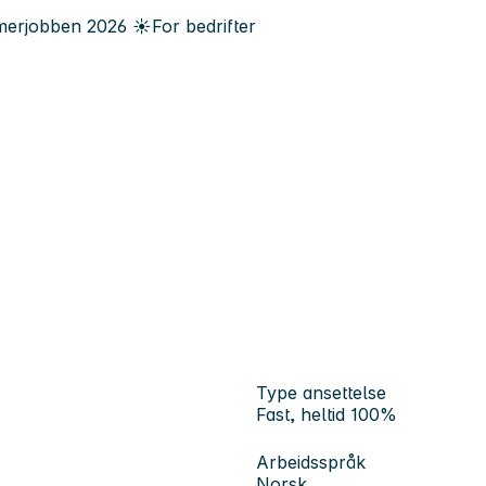
erjobben
2026
☀️
For bedrifter
Type ansettelse
Fast, heltid 100%
Arbeidsspråk
Norsk