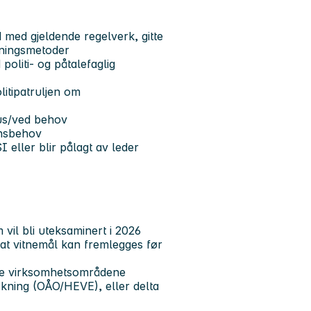
åd med gjeldende regelverk, gitte
skningsmetoder
oliti- og påtalefaglig
itipatruljen om
nus/ved behov
onsbehov
I eller blir pålagt av leder
 vil bli uteksaminert i 2026
at vitnemål kan fremlegges før
ike virksomhetsområdene
skning (OÅO/HEVE), eller delta