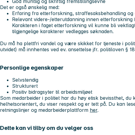
God muntlig og skriftlig fremstillingsevne
Det er også ønskelig med:
Erfaring fra etterforskning, straffesaksbehandling og a
Relevant videre-/etterutdanning innen etterforskning fr
Karakteren i faget etterforskning vil kunne bli vektlag
tilgjengelige karakterer vedlegges søknaden.
Du må ha plettfri vandel og være skikket for tjeneste i poli
utvidet) må innhentes ved ev. ansettelse jfr. politiloven § 18
Personlige egenskaper
Selvstendig
Strukturert
Positiv bidragsyter til arbeidsmiljøet
Som medarbeider i politiet har du høy etisk bevissthet, d
helhetsorientert, du viser respekt og er tett på. Du kan le
retningslinjer og medarbeiderplattform
her
.
Dette kan vi tilby om du velger oss