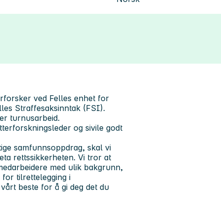
tterforsker ved Felles enhet for
lles Straffesaksinntak (FSI).
er turnusarbeid.
tterforskningsleder og sivile godt
iktige samfunnsoppdrag, skal vi
ta rettssikkerheten. Vi tror at
 medarbeidere med ulik bakgrunn,
r tilrettelegging i
vårt beste for å gi deg det du