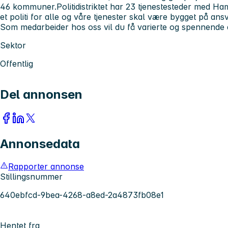
46 kommuner.Politidistriktet har 23 tjenestesteder med H
et politi for alle og våre tjenester skal være bygget på ans
Som medarbeider hos oss vil du få varierte og spennende 
Sektor
Offentlig
Del annonsen
Annonsedata
Rapporter annonse
Stillingsnummer
640ebfcd-9bea-4268-a8ed-2a4873fb08e1
Hentet fra