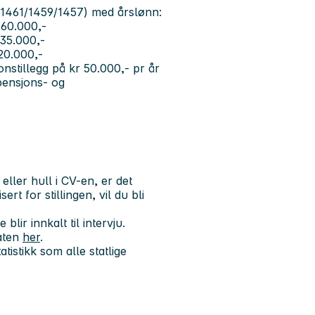
de 1461/1459/1457) med årslønn:
r 60.000,-
 35.000,-
 20.000,-
jonstillegg på kr 50.000,- pr år
pensjons- og
ler hull i CV-en, er det
rt for stillingen, vil du bli
lir innkalt til intervju.
aten
her
.
tistikk som alle statlige