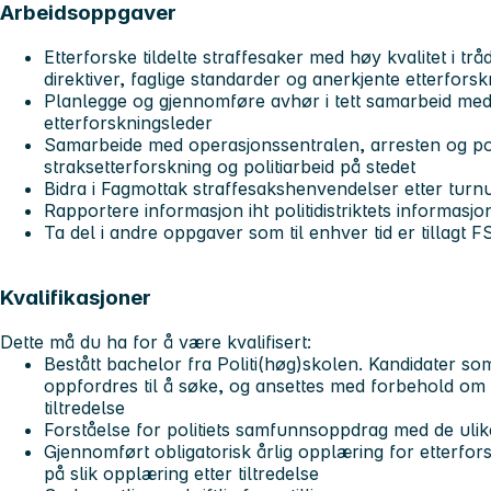
Arbeidsoppgaver
Etterforske tildelte straffesaker med høy kvalitet i tr
direktiver, faglige standarder og anerkjente etterfor
Planlegge og gjennomføre avhør i tett samarbeid med p
etterforskningsleder
Samarbeide med operasjonssentralen, arresten og pol
straksetterforskning og politiarbeid på stedet
Bidra i Fagmottak straffesakshenvendelser etter tur
Rapportere informasjon iht politidistriktets informasj
Ta del i andre oppgaver som til enhver tid er tillagt FS
Kvalifikasjoner
Dette må du ha for å være kvalifisert:
Bestått bachelor fra Politi(høg)skolen. Kandidater som
oppfordres til å søke, og ansettes med forbehold om 
tiltredelse
Forståelse for politiets samfunnsoppdrag med de ul
Gjennomført obligatorisk årlig opplæring for etterfor
på slik opplæring etter tiltredelse