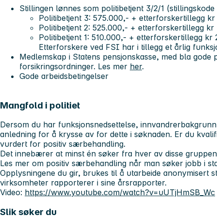
Stillingen lønnes som politibetjent 3/2/1 (stillingsko
Politibetjent 3: 575.000,- + etterforskertillegg k
Politibetjent 2: 525.000,- + etterforskertillegg kr
Politibetjent 1: 510.000,- + etterforskertillegg kr
Etterforskere ved FSI har i tillegg et årlig funks
Medlemskap i Statens pensjonskasse, med bla gode 
forsikringsordninger. Les mer
her
.
Gode arbeidsbetingelser
Mangfold i politiet
Dersom du har funksjonsnedsettelse, innvandrerbakgrunn el
anledning for å krysse av for dette i søknaden. Er du kvalifise
vurdert for positiv særbehandling.
Det innebærer at minst én søker fra hver av disse gruppene b
Les mer om positiv særbehandling når man søker jobb i st
Opplysningene du gir, brukes til å utarbeide anonymisert sta
virksomheter rapporterer i sine årsrapporter.
Video:
https://www.youtube.com/watch?v=uUTjHmSB_Wc
Slik søker du