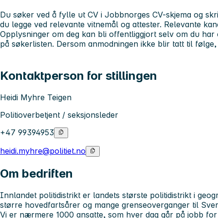
Du søker ved å fylle ut CV i Jobbnorges CV-skjema og skri
du legge ved relevante vitnemål og attester. Relevante kandida
Opplysninger om deg kan bli offentliggjort selv om du har
på søkerlisten. Dersom anmodningen ikke blir tatt til følge, 
Kontaktperson for stillingen
Heidi Myhre Teigen
Politioverbetjent / seksjonsleder
+47 99394953
heidi.myhre@politiet.no
Om bedriften
Innlandet politidistrikt er landets største politidistrikt i geo
større hovedfartsårer og mange grenseoverganger til Sver
Vi er nærmere 1000 ansatte, som hver dag går på jobb for