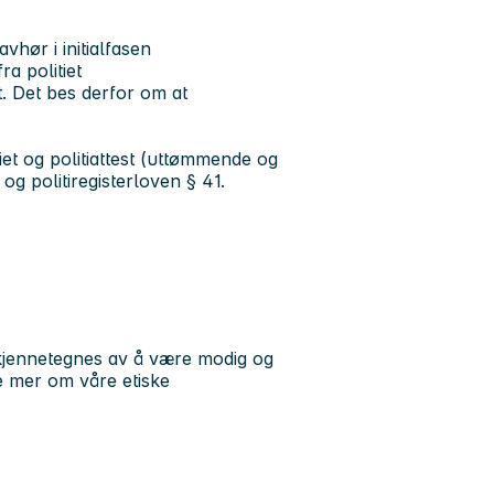
vhør i initialfasen
a politiet
t. Det bes derfor om at
tiet og politiattest (uttømmende og
 og politiregisterloven § 41.
u kjennetegnes av å være modig og
se mer om våre etiske